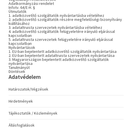
Adatkormányzási rendelet
Infotv. 64/E-H. §
Útmutatók
1. adatközvetítő szolgáltatók nyilvántartásba vételéhez
2. adatközvetítő szolgáltatók részére megfelelőségi bizonyítvány
kiállításához
3. adataltruista szervezetek nyilvántartásba vételéhez
4. adatközvetítő szolgáltatók felügyeletére irányuló eljárással
kapcsolatban
5. adataltruista szervezetek felügyeletére irányuló eljárással
kapcsolatban
Nyilvántartások
1. EU-ban bejelentett adatközvetítő szolgáltatók nyilvántartása
2. EU-ban bejelentett adataltruista szervezetek nyilvántartása
3. Magyarországon bejelentett adatközvetítő szolgáltatók
nyilvántartása
Tanulmányút
Döntések
Adatvédelem
Határozatok/Végzések
Hirdetmények
Tájékoztatók / Közlemények
Állásfoglalások