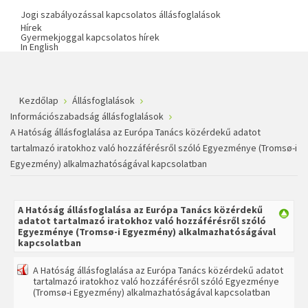
Jogi szabályozással kapcsolatos állásfoglalások
Hírek
Gyermekjoggal kapcsolatos hírek
In English
Kezdőlap
Állásfoglalások
Információszabadság állásfoglalások
A Hatóság állásfoglalása az Európa Tanács közérdekű adatot
tartalmazó iratokhoz való hozzáférésről szóló Egyezménye (Tromsø-i
Egyezmény) alkalmazhatóságával kapcsolatban
A Hatóság állásfoglalása az Európa Tanács közérdekű
adatot tartalmazó iratokhoz való hozzáférésről szóló
Egyezménye (Tromsø-i Egyezmény) alkalmazhatóságával
kapcsolatban
A Hatóság állásfoglalása az Európa Tanács közérdekű adatot
tartalmazó iratokhoz való hozzáférésről szóló Egyezménye
(Tromsø-i Egyezmény) alkalmazhatóságával kapcsolatban