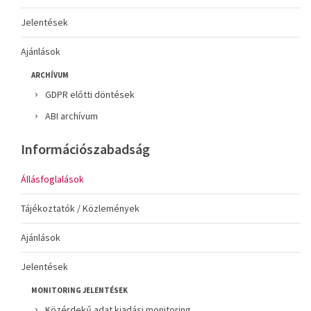
Jelentések
Ajánlások
ARCHÍVUM
GDPR előtti döntések
ABI archívum
Információszabadság
Állásfoglalások
Tájékoztatók / Közlemények
Ajánlások
Jelentések
MONITORING JELENTÉSEK
Közérdekű adat kiadási monitoring