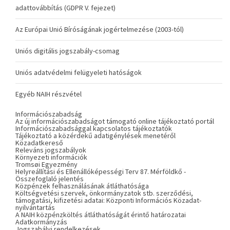
adattovábbítás (GDPR V. fejezet)
Az Európai Unió Bíróságának jogértelmezése (2003-tól)
Uniós digitális jogszabály-csomag
Uniós adatvédelmi felügyeleti hatóságok
Egyéb NAIH részvétel
Információszabadság
Az új információszabadságot támogató online tájékoztató portál
Információszabadsággal kapcsolatos tájékoztatók
Tájékoztató a közérdekű adatigénylések menetéről
Közadatkereső
Releváns jogszabályok
Környezeti információk
Tromsøi Egyezmény
Helyreállítási és Ellenállóképességi Terv 87. Mérföldkő -
Összefoglaló jelentés
Közpénzek felhasználásának átláthatósága
Költségvetési szervek, önkormányzatok stb. szerződési,
támogatási, kifizetési adatai: Központi Információs Közadat-
nyilvántartás
A NAIH közpénzköltés átláthatóságát érintő határozatai
Adatkormányzás
Jogszabályi rendelkezések