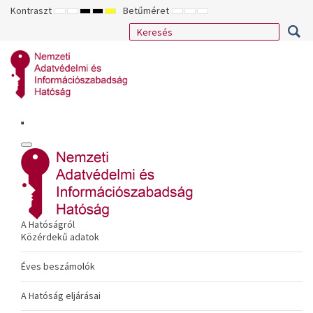
Kontraszt
Betűméret
ALAPÉRTELMEZETT
ÉJSZAKAI
NAGY
NAGY
NAGY
KISEBB
ALAPÉRTELMEZETT
NAGYOBB
MÓD
MÓD
KONTRASZTÚ
KONTRASZTÚ
KONTRASZTÚ
BETŰTÍPUS
BETŰMÉRET
BETŰMÉRET
FEKETE-
FEKETE
SÁRGA
BEÁLLÍTÁSA
BEÁLLÍTÁSA
BEÁLLÍTÁSA
FEHÉR
SÁRGA
FEKETE
MÓD
MÓD
MÓD
A Hatóságról
Közérdekű adatok
Éves beszámolók
A Hatóság eljárásai