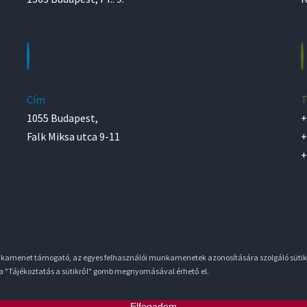
Cím
T
1055 Budapest,
+
Falk Miksa utca 9-11
+
+
unkamenet támogató, az egyes felhasználói munkamenetek azonosítására szolgáló sütik
 a "Tájékoztatás a sütikről" gomb megnyomásával érhető el.
Elfogadom