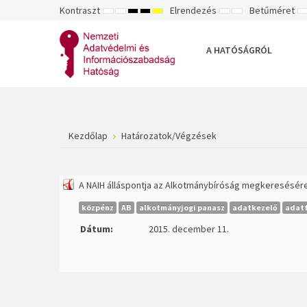
Kontraszt
Elrendezés
Betűméret
ALAPÉRTELMEZETT
ÉJSZAKAI
NAGY
NAGY
NAGY
RÖGZÍTETT
SZÉLES
K
MÓD
MÓD
KONTRASZTÚ
KONTRASZTÚ
KONTRASZTÚ
ELRENDEZÉS
ELRENDEZÉS
FEKETE-
FEKETE
SÁRGA
B
FEHÉR
SÁRGA
FEKETE
A HATÓSÁGRÓL
MÓD
MÓD
MÓD
Kezdőlap
Határozatok/Végzések
A NAIH álláspontja az Alkotmánybíróság megkeresésére
közpénz
AB
alkotmányjogi panasz
adatkezelő
adat
Dátum:
2015. december 11.