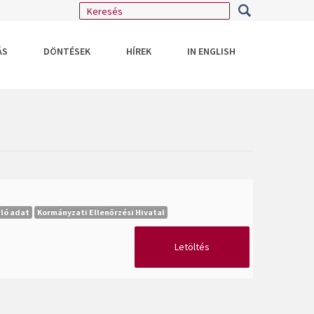
ÁS
DÖNTÉSEK
HÍREK
IN ENGLISH
ló adat
Kormányzati Ellenőrzési Hivatal
Letöltés