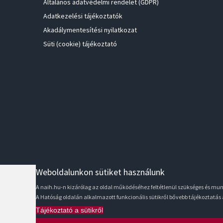
Általános adatvédelmi rendelet (GDPR)
Adatkezelési tájékoztatók
Akadálymentesítési nyilatkozat
Süti (cookie) tájékoztató
Weboldalunkon sütiket használunk
A naih.hu-n kizárólag az oldal működéséhez feltétlenül szükséges és m
A Hatóság oldalán alkalmazott funkcionális sütikről bővebb tájékoztatás
Tájékoztató a sütikről