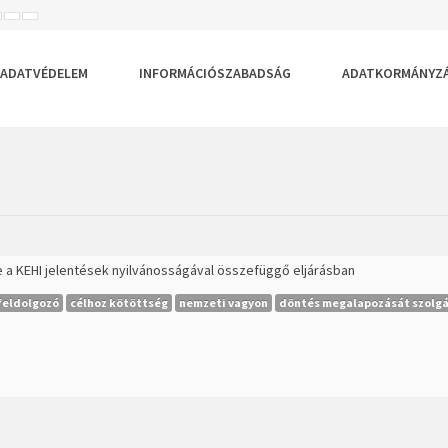
ISEBB
ALAPÉRTELMEZETT
NAGYOBB
BETŰTÍPUS
BETŰMÉRET
BETŰMÉRET
EÁLLÍTÁSA
BEÁLLÍTÁSA
BEÁLLÍTÁSA
ADATVÉDELEM
INFORMÁCIÓSZABADSÁG
ADATKORMÁNYZ
 a KEHI jelentések nyilvánosságával összefüggő eljárásban
feldolgozó
célhoz kötöttség
nemzeti vagyon
döntés megalapozását szolgá