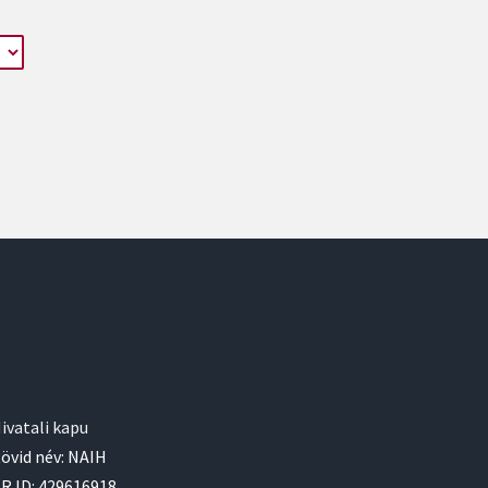
ivatali kapu
övid név: NAIH
R ID: 429616918