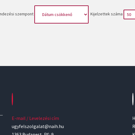
ndezési szempont
Kijelzettek száma
E-mail / Levelezési cím
H
ugyfelszolgalat@naih.hu
R
1363 Budapest, Pf.: 9.
K