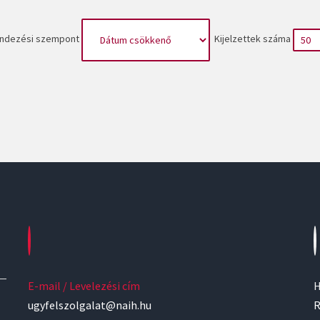
ndezési szempont
Kijelzettek száma
E-mail / Levelezési cím
H
ugyfelszolgalat@naih.hu
R