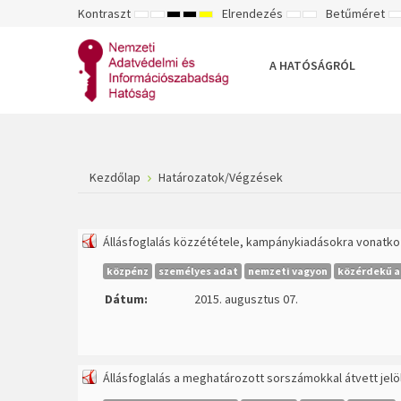
Kontraszt
Elrendezés
Betűméret
ALAPÉRTELMEZETT
ÉJSZAKAI
NAGY
NAGY
NAGY
RÖGZÍTETT
SZÉLES
K
MÓD
MÓD
KONTRASZTÚ
KONTRASZTÚ
KONTRASZTÚ
ELRENDEZÉS
ELRENDEZÉS
FEKETE-
FEKETE
SÁRGA
B
FEHÉR
SÁRGA
FEKETE
A HATÓSÁGRÓL
MÓD
MÓD
MÓD
Kezdőlap
Határozatok/Végzések
Állásfoglalás közzététele, kampánykiadásokra vonatk
közpénz
személyes adat
nemzeti vagyon
közérdekű a
Dátum:
2015. augusztus 07.
Állásfoglalás a meghatározott sorszámokkal átvett jel