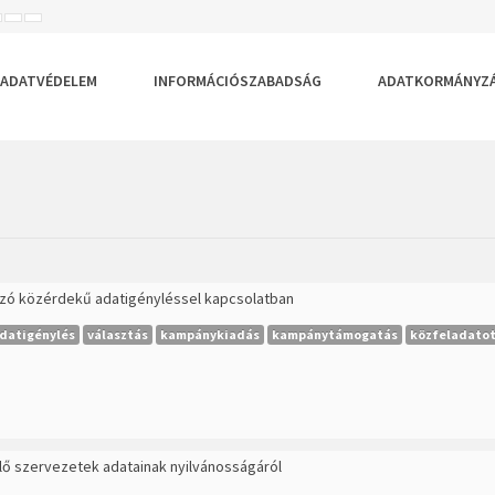
ISEBB
ALAPÉRTELMEZETT
NAGYOBB
BETŰTÍPUS
BETŰMÉRET
BETŰMÉRET
EÁLLÍTÁSA
BEÁLLÍTÁSA
BEÁLLÍTÁSA
ADATVÉDELEM
INFORMÁCIÓSZABADSÁG
ADATKORMÁNYZ
ozó közérdekű adatigényléssel kapcsolatban
datigénylés
választás
kampánykiadás
kampánytámogatás
közfeladatot 
ölő szervezetek adatainak nyilvánosságáról