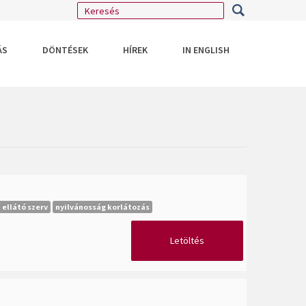
ÁS
DÖNTÉSEK
HÍREK
IN ENGLISH
ellátó szerv
nyilvánosság korlátozás
Letöltés