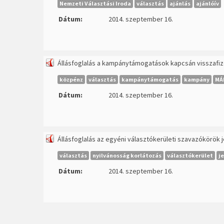
Nemzeti Választási Iroda
választás
ajánlás
ajánlóív
Dátum:
2014. szeptember 16.
Állásfoglalás a kampánytámogatások kapcsán visszafize
közpénz
választás
kampánytámogatás
kampány
MÁ
Dátum:
2014. szeptember 16.
Állásfoglalás az egyéni választókerületi szavazókör
választás
nyilvánosság korlátozás
választókerület
j
Dátum:
2014. szeptember 16.