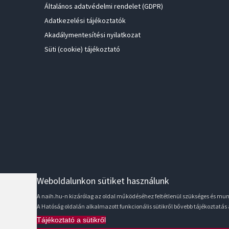
Általános adatvédelmi rendelet (GDPR)
Adatkezelési tájékoztatók
Akadálymentesítési nyilatkozat
Süti (cookie) tájékoztató
Weboldalunkon sütiket használunk
A naih.hu-n kizárólag az oldal működéséhez feltétlenül szükséges és m
A Hatóság oldalán alkalmazott funkcionális sütikről bővebb tájékoztatás
Tájékoztató a sütikről