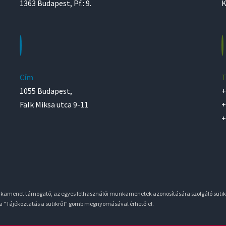
1363 Budapest, Pf.: 9.
K
Cím
T
1055 Budapest,
+
Falk Miksa utca 9-11
+
+
unkamenet támogató, az egyes felhasználói munkamenetek azonosítására szolgáló sütik
 a "Tájékoztatás a sütikről" gomb megnyomásával érhető el.