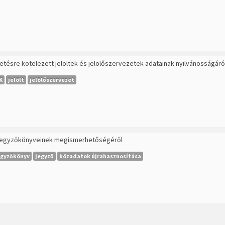
tésre kötelezett jelöltek és jelölőszervezetek adatainak nyilvánosságáró
K
jelölt
jelölőszervezet
ök jegyzőkönyveinek megismerhetőségéről
egyzőkönyv
jegyző
közadatok újrahasznosítása