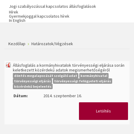
Jogi szabályozással kapcsolatos állásfoglalások
Hírek
Gyermekjoggal kapcsolatos hírek
In English
Kezdőlap
Határozatok/Végzések
Állásfoglalás a kormányhivatalok törvényességi eljárása során
keletkezett közérdekű adatok megismerhetőségéről
döntés megalapozását szolgáló adat
kormányhivatal
törvényességi eljárás
törvényességi felügyeleti eljárás
közérdekű bejelentés
Dátum:
2014. szeptember 16.
Letöltés