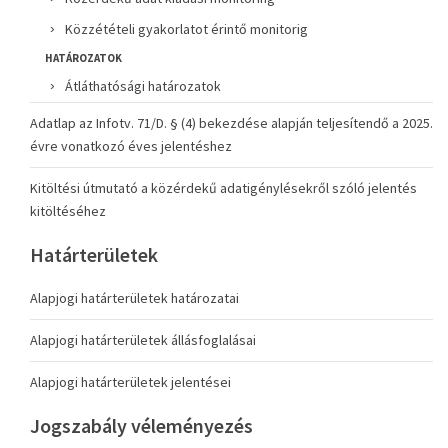
Közzétételi gyakorlatot érintő monitorig
HATÁROZATOK
Átláthatósági határozatok
Adatlap az Infotv. 71/D. § (4) bekezdése alapján teljesítendő a 2025.
évre vonatkozó éves jelentéshez
Kitöltési útmutató a közérdekű adatigénylésekről szóló jelentés
kitöltéséhez
Határterületek
Alapjogi határterületek határozatai
Alapjogi határterületek állásfoglalásai
Alapjogi határterületek jelentései
Jogszabály véleményezés