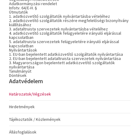
Adatkormányzási rendelet
Infotv. 64/E-H. §
Útmutatók
1. adatközvetítő szolgáltatók nyilvántartásba vételéhez
2. adatközvetítő szolgáltatók részére megfelelőségi bizonyítvány
kiállításához
3. adataltruista szervezetek nyilvántartásba vételéhez
4. adatközvetítő szolgáltatók felügyeletére irányuló eljárással
kapcsolatban
5. adataltruista szervezetek felügyeletére irányuló eljárással
kapcsolatban
Nyilvántartások
1. EU-ban bejelentett adatközvetítő szolgáltatók nyilvántartása
2. EU-ban bejelentett adataltruista szervezetek nyilvántartása
3. Magyarországon bejelentett adatközvetítő szolgáltatók
nyilvántartása
Tanulmányút
Döntések
Adatvédelem
Határozatok/Végzések
Hirdetmények
Tájékoztatók / Közlemények
Állásfoglalások