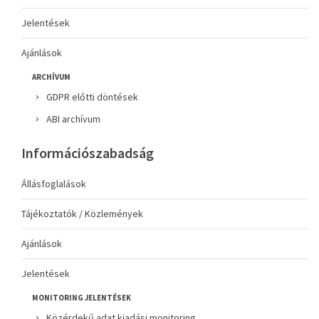
Jelentések
Ajánlások
ARCHÍVUM
GDPR előtti döntések
ABI archívum
Információszabadság
Állásfoglalások
Tájékoztatók / Közlemények
Ajánlások
Jelentések
MONITORING JELENTÉSEK
Közérdekű adat kiadási monitoring