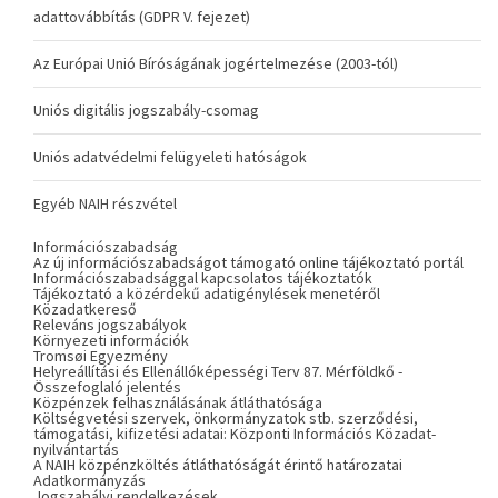
adattovábbítás (GDPR V. fejezet)
Az Európai Unió Bíróságának jogértelmezése (2003-tól)
Uniós digitális jogszabály-csomag
Uniós adatvédelmi felügyeleti hatóságok
Egyéb NAIH részvétel
Információszabadság
Az új információszabadságot támogató online tájékoztató portál
Információszabadsággal kapcsolatos tájékoztatók
Tájékoztató a közérdekű adatigénylések menetéről
Közadatkereső
Releváns jogszabályok
Környezeti információk
Tromsøi Egyezmény
Helyreállítási és Ellenállóképességi Terv 87. Mérföldkő -
Összefoglaló jelentés
Közpénzek felhasználásának átláthatósága
Költségvetési szervek, önkormányzatok stb. szerződési,
támogatási, kifizetési adatai: Központi Információs Közadat-
nyilvántartás
A NAIH közpénzköltés átláthatóságát érintő határozatai
Adatkormányzás
Jogszabályi rendelkezések