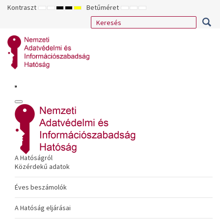
Kontraszt
Betűméret
ALAPÉRTELMEZETT
ÉJSZAKAI
NAGY
NAGY
NAGY
KISEBB
ALAPÉRTELMEZETT
NAGYOBB
MÓD
MÓD
KONTRASZTÚ
KONTRASZTÚ
KONTRASZTÚ
BETŰTÍPUS
BETŰMÉRET
BETŰMÉRET
FEKETE-
FEKETE
SÁRGA
BEÁLLÍTÁSA
BEÁLLÍTÁSA
BEÁLLÍTÁSA
FEHÉR
SÁRGA
FEKETE
MÓD
MÓD
MÓD
A Hatóságról
Közérdekű adatok
Éves beszámolók
A Hatóság eljárásai