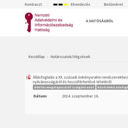
Kontraszt
Elrendezés
Betűméret
ALAPÉRTELMEZETT
ÉJSZAKAI
NAGY
NAGY
NAGY
RÖGZÍTETT
SZÉLES
K
MÓD
MÓD
KONTRASZTÚ
KONTRASZTÚ
KONTRASZTÚ
ELRENDEZÉS
ELRENDEZÉS
FEKETE-
FEKETE
SÁRGA
B
FEHÉR
SÁRGA
FEKETE
A HATÓSÁGRÓL
MÓD
MÓD
MÓD
Kezdőlap
Határozatok/Végzések
Állásfoglalás a XX. századi önkényuralmi rendszerekhe
nyilvánosságáról és hozzáférhetővé tételéről
döntés megalapozását szolgáló adat
közérdekű adatig
Dátum:
2014. szeptember 16.