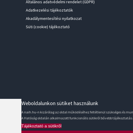
Általános adatvédelmi rendelet (GDPR)
Adatkezelési tájékoztatók
Akadálymentesítési nyilatkozat
Süti (cookie) tájékoztató
Weboldalunkon sütiket használunk
A naih.hu-n kizárólag az oldal működéséhez feltétlenül szükséges és m
A Hatóság oldalán alkalmazott funkcionális sütikről bővebb tájékoztatás
Tájékoztató a sütikről