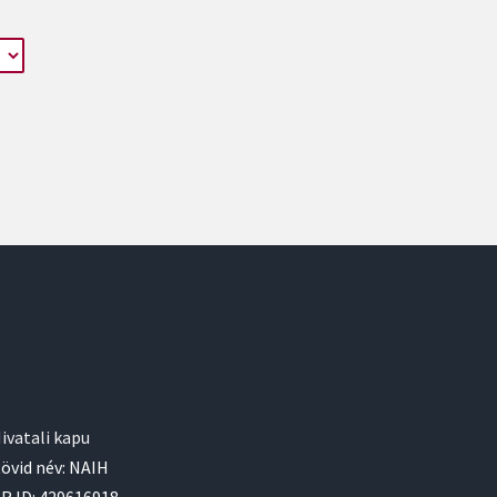
ivatali kapu
övid név: NAIH
R ID: 429616918