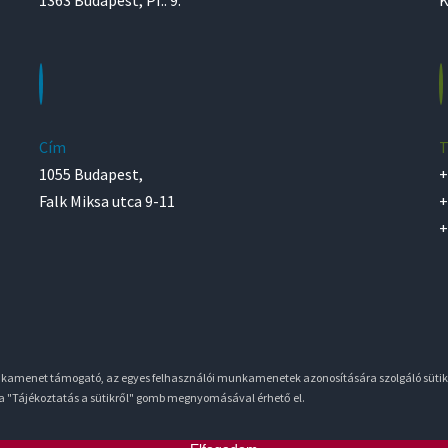
Cím
T
1055 Budapest,
+
Falk Miksa utca 9-11
+
+
unkamenet támogató, az egyes felhasználói munkamenetek azonosítására szolgáló sütik
 a "Tájékoztatás a sütikről" gomb megnyomásával érhető el.