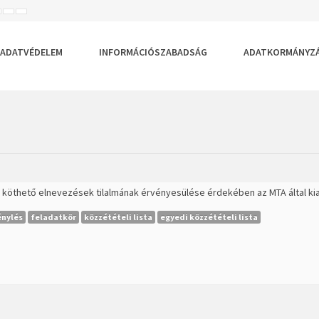
ISEBB
ALAPÉRTELMEZETT
NAGYOBB
BETŰTÍPUS
BETŰMÉRET
BETŰMÉRET
EÁLLÍTÁSA
BEÁLLÍTÁSA
BEÁLLÍTÁSA
ADATVÉDELEM
INFORMÁCIÓSZABADSÁG
ADATKORMÁNYZ
z köthető elnevezések tilalmának érvényesülése érdekében az MTA által k
énylés
feladatkör
közzétételi lista
egyedi közzétételi lista