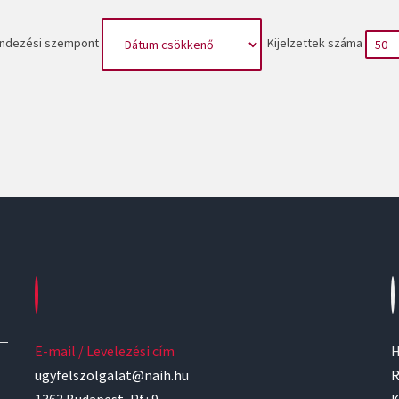
ndezési szempont
Kijelzettek száma
E-mail / Levelezési cím
H
ugyfelszolgalat@naih.hu
R
1363 Budapest, Pf.: 9.
K