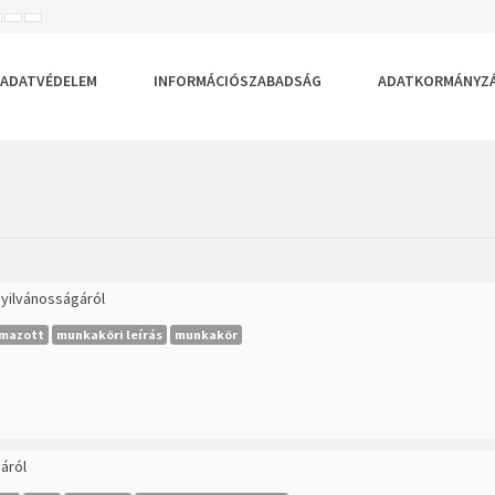
ISEBB
ALAPÉRTELMEZETT
NAGYOBB
BETŰTÍPUS
BETŰMÉRET
BETŰMÉRET
EÁLLÍTÁSA
BEÁLLÍTÁSA
BEÁLLÍTÁSA
ADATVÉDELEM
INFORMÁCIÓSZABADSÁG
ADATKORMÁNYZ
nyilvánosságáról
lmazott
munkaköri leírás
munkakör
áról