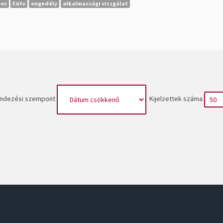
vos
Eütv
engedély
alkalmassági vizsgálat
ndezési szempont
Kijelzettek száma