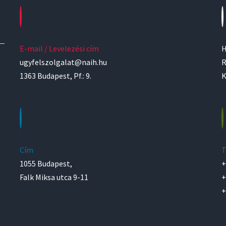
E-mail / Levelezési cím
H
ugyfelszolgalat@naih.hu
R
1363 Budapest, Pf.: 9.
K
Cím
T
1055 Budapest,
+
Falk Miksa utca 9-11
+
+