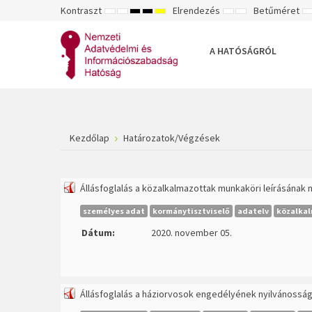
Kontraszt
Elrendezés
Betűméret
ALAPÉRTELMEZETT
ÉJSZAKAI
NAGY
NAGY
NAGY
RÖGZÍTETT
SZÉLES
K
MÓD
MÓD
KONTRASZTÚ
KONTRASZTÚ
KONTRASZTÚ
ELRENDEZÉS
ELRENDEZÉS
FEKETE-
FEKETE
SÁRGA
B
FEHÉR
SÁRGA
FEKETE
A HATÓSÁGRÓL
MÓD
MÓD
MÓD
Kezdőlap
Határozatok/Végzések
Állásfoglalás a közalkalmazottak munkaköri leírásának 
személyes adat
kormánytisztviselő
adatelv
közalka
Dátum:
2020. november 05.
Állásfoglalás a háziorvosok engedélyének nyilvánosság