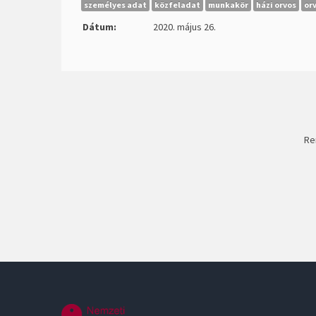
személyes adat
közfeladat
munkakör
házi orvos
or
Dátum:
2020. május 26.
Re