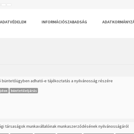
ISEBB
ALAPÉRTELMEZETT
NAGYOBB
BETŰTÍPUS
BETŰMÉRET
BETŰMÉRET
EÁLLÍTÁSA
BEÁLLÍTÁSA
BEÁLLÍTÁSA
ADATVÉDELEM
INFORMÁCIÓSZABADSÁG
ADATKORMÁNYZ
 büntetőügyben adható-e tájékoztatás a nyilvánosság részére
jdon
büntetőeljárás
asági társaságok munkavállalóinak munkaszerződésének nyilvánosságáról