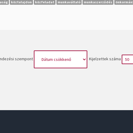
saság
köztulajdon
közfeladat
munkavállaló
munkaszerződés
önkormány
ndezési szempont
Kijelzettek száma