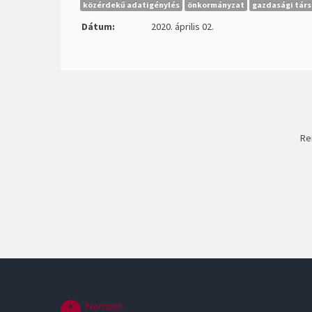
közérdekű adatigénylés
önkormányzat
gazdasági tár
Dátum:
2020. április 02.
Re