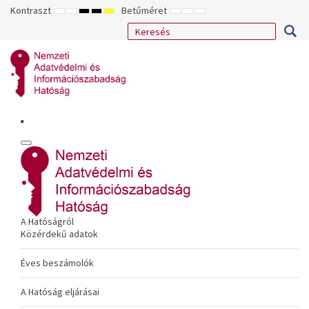
Kontraszt
Betűméret
ALAPÉRTELMEZETT
ÉJSZAKAI
NAGY
NAGY
NAGY
KISEBB
ALAPÉRTELMEZETT
NAGYOBB
MÓD
MÓD
KONTRASZTÚ
KONTRASZTÚ
KONTRASZTÚ
BETŰTÍPUS
BETŰMÉRET
BETŰMÉRET
FEKETE-
FEKETE
SÁRGA
BEÁLLÍTÁSA
BEÁLLÍTÁSA
BEÁLLÍTÁSA
FEHÉR
SÁRGA
FEKETE
MÓD
MÓD
MÓD
A Hatóságról
Közérdekű adatok
Éves beszámolók
A Hatóság eljárásai