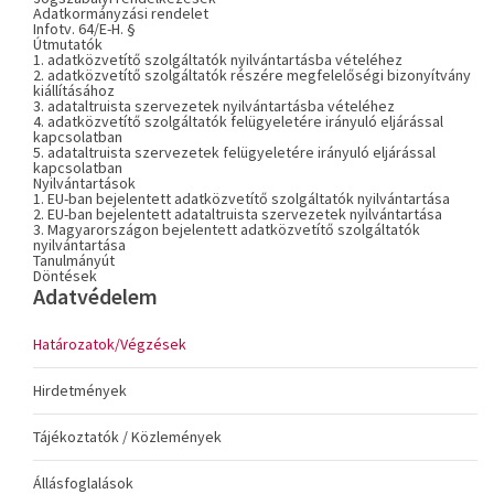
Adatkormányzási rendelet
Infotv. 64/E-H. §
Útmutatók
1. adatközvetítő szolgáltatók nyilvántartásba vételéhez
2. adatközvetítő szolgáltatók részére megfelelőségi bizonyítvány
kiállításához
3. adataltruista szervezetek nyilvántartásba vételéhez
4. adatközvetítő szolgáltatók felügyeletére irányuló eljárással
kapcsolatban
5. adataltruista szervezetek felügyeletére irányuló eljárással
kapcsolatban
Nyilvántartások
1. EU-ban bejelentett adatközvetítő szolgáltatók nyilvántartása
2. EU-ban bejelentett adataltruista szervezetek nyilvántartása
3. Magyarországon bejelentett adatközvetítő szolgáltatók
nyilvántartása
Tanulmányút
Döntések
Adatvédelem
Határozatok/Végzések
Hirdetmények
Tájékoztatók / Közlemények
Állásfoglalások