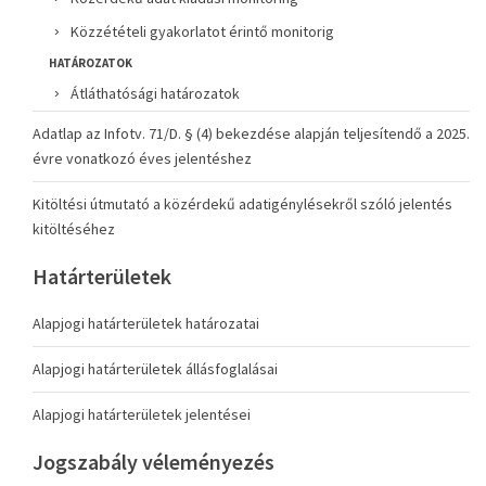
Közzétételi gyakorlatot érintő monitorig
HATÁROZATOK
Átláthatósági határozatok
Adatlap az Infotv. 71/D. § (4) bekezdése alapján teljesítendő a 2025.
évre vonatkozó éves jelentéshez
Kitöltési útmutató a közérdekű adatigénylésekről szóló jelentés
kitöltéséhez
Határterületek
Alapjogi határterületek határozatai
Alapjogi határterületek állásfoglalásai
Alapjogi határterületek jelentései
Jogszabály véleményezés