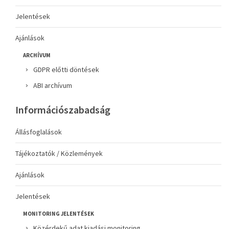
Jelentések
Ajánlások
ARCHÍVUM
GDPR előtti döntések
ABI archívum
Információszabadság
Állásfoglalások
Tájékoztatók / Közlemények
Ajánlások
Jelentések
MONITORING JELENTÉSEK
Közérdekű adat kiadási monitoring