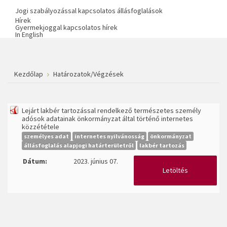
Jogi szabályozással kapcsolatos állásfoglalások
Hírek
Gyermekjoggal kapcsolatos hírek
In English
Kezdőlap
Határozatok/Végzések
Lejárt lakbér tartozással rendelkező természetes személy
adósok adatainak önkormányzat által történő internetes
közzététele
személyes adat
internetes nyilvánosság
önkormányzat
állásfoglalás alapjogi határterületről
lakbér tartozás
Dátum:
2023. június 07.
Letöltés