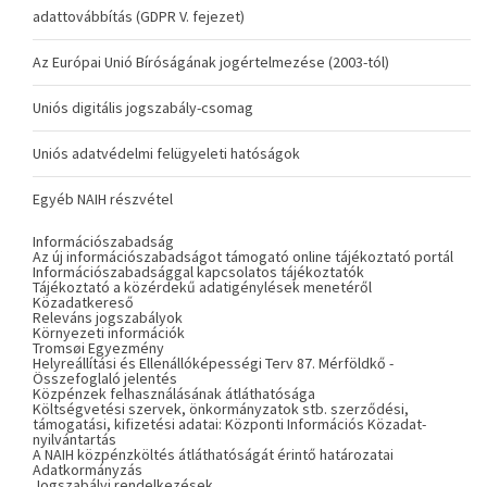
adattovábbítás (GDPR V. fejezet)
Az Európai Unió Bíróságának jogértelmezése (2003-tól)
Uniós digitális jogszabály-csomag
Uniós adatvédelmi felügyeleti hatóságok
Egyéb NAIH részvétel
Információszabadság
Az új információszabadságot támogató online tájékoztató portál
Információszabadsággal kapcsolatos tájékoztatók
Tájékoztató a közérdekű adatigénylések menetéről
Közadatkereső
Releváns jogszabályok
Környezeti információk
Tromsøi Egyezmény
Helyreállítási és Ellenállóképességi Terv 87. Mérföldkő -
Összefoglaló jelentés
Közpénzek felhasználásának átláthatósága
Költségvetési szervek, önkormányzatok stb. szerződési,
támogatási, kifizetési adatai: Központi Információs Közadat-
nyilvántartás
A NAIH közpénzköltés átláthatóságát érintő határozatai
Adatkormányzás
Jogszabályi rendelkezések