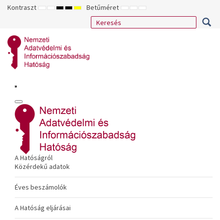
Kontraszt
Betűméret
ALAPÉRTELMEZETT
ÉJSZAKAI
NAGY
NAGY
NAGY
KISEBB
ALAPÉRTELMEZETT
NAGYOBB
MÓD
MÓD
KONTRASZTÚ
KONTRASZTÚ
KONTRASZTÚ
BETŰTÍPUS
BETŰMÉRET
BETŰMÉRET
FEKETE-
FEKETE
SÁRGA
BEÁLLÍTÁSA
BEÁLLÍTÁSA
BEÁLLÍTÁSA
FEHÉR
SÁRGA
FEKETE
MÓD
MÓD
MÓD
A Hatóságról
Közérdekű adatok
Éves beszámolók
A Hatóság eljárásai