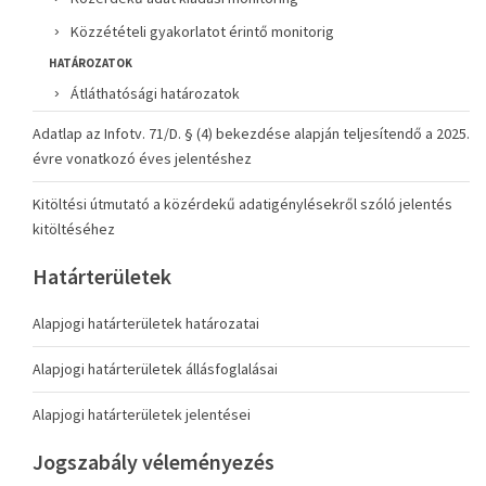
Közzétételi gyakorlatot érintő monitorig
HATÁROZATOK
Átláthatósági határozatok
Adatlap az Infotv. 71/D. § (4) bekezdése alapján teljesítendő a 2025.
évre vonatkozó éves jelentéshez
Kitöltési útmutató a közérdekű adatigénylésekről szóló jelentés
kitöltéséhez
Határterületek
Alapjogi határterületek határozatai
Alapjogi határterületek állásfoglalásai
Alapjogi határterületek jelentései
Jogszabály véleményezés