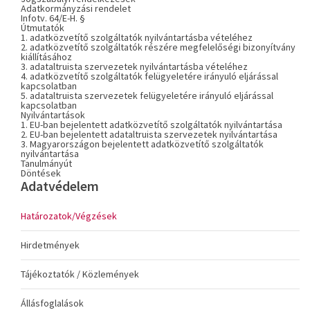
Adatkormányzási rendelet
Infotv. 64/E-H. §
Útmutatók
1. adatközvetítő szolgáltatók nyilvántartásba vételéhez
2. adatközvetítő szolgáltatók részére megfelelőségi bizonyítvány
kiállításához
3. adataltruista szervezetek nyilvántartásba vételéhez
4. adatközvetítő szolgáltatók felügyeletére irányuló eljárással
kapcsolatban
5. adataltruista szervezetek felügyeletére irányuló eljárással
kapcsolatban
Nyilvántartások
1. EU-ban bejelentett adatközvetítő szolgáltatók nyilvántartása
2. EU-ban bejelentett adataltruista szervezetek nyilvántartása
3. Magyarországon bejelentett adatközvetítő szolgáltatók
nyilvántartása
Tanulmányút
Döntések
Adatvédelem
Határozatok/Végzések
Hirdetmények
Tájékoztatók / Közlemények
Állásfoglalások