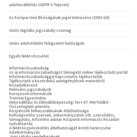
adattovábbítás (GDPR V. fejezet)
Az Európai Unió Bíróságának jogértelmezése (2003-tól)
Uniós digitális jogszabály-csomag
Uniós adatvédelmi felügyeleti hatóságok
Egyéb NAIH részvétel
Információszabadság
Az új információszabadságot támogató online tájékoztató portál
Információszabadsággal kapcsolatos tájékoztatók
Tájékoztató a közérdekű adatigénylések menetéről
Közadatkereső
Releváns jogszabályok
Környezeti információk
Tromsøi Egyezmény
Helyreállítási és Ellenállóképességi Terv 87. Mérföldkő -
Összefoglaló jelentés
Közpénzek felhasználásának átláthatósága
Költségvetési szervek, önkormányzatok stb. szerződési,
támogatási, kifizetési adatai: Központi Információs Közadat-
nyilvántartás
A NAIH közpénzköltés átláthatóságát érintő határozatai
Adatkormányzás
Jogszabályi rendelkezések