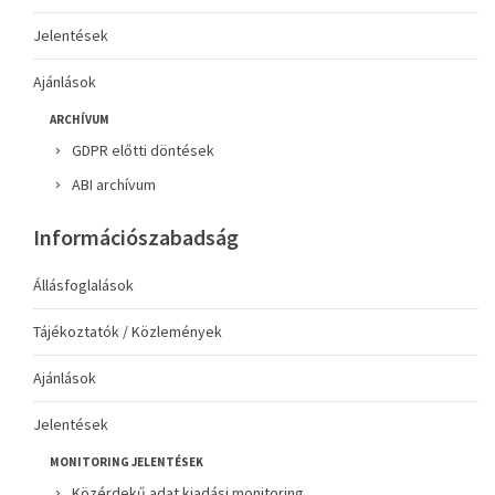
Jelentések
Ajánlások
ARCHÍVUM
GDPR előtti döntések
ABI archívum
Információszabadság
Állásfoglalások
Tájékoztatók / Közlemények
Ajánlások
Jelentések
MONITORING JELENTÉSEK
Közérdekű adat kiadási monitoring