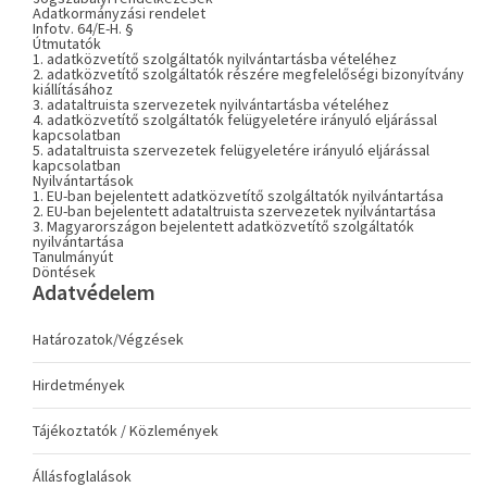
Adatkormányzási rendelet
Infotv. 64/E-H. §
Útmutatók
1. adatközvetítő szolgáltatók nyilvántartásba vételéhez
2. adatközvetítő szolgáltatók részére megfelelőségi bizonyítvány
kiállításához
3. adataltruista szervezetek nyilvántartásba vételéhez
4. adatközvetítő szolgáltatók felügyeletére irányuló eljárással
kapcsolatban
5. adataltruista szervezetek felügyeletére irányuló eljárással
kapcsolatban
Nyilvántartások
1. EU-ban bejelentett adatközvetítő szolgáltatók nyilvántartása
2. EU-ban bejelentett adataltruista szervezetek nyilvántartása
3. Magyarországon bejelentett adatközvetítő szolgáltatók
nyilvántartása
Tanulmányút
Döntések
Adatvédelem
Határozatok/Végzések
Hirdetmények
Tájékoztatók / Közlemények
Állásfoglalások