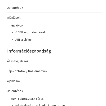
Jelentések
Ajánlások
ARCHÍVUM
GDPR előtti döntések
ABI archívum
Információszabadság
Állásfoglalások
Tájékoztatók / Közlemények
Ajánlások
Jelentések
MONITORING JELENTÉSEK
Közérdekű adat kiadási monitoring