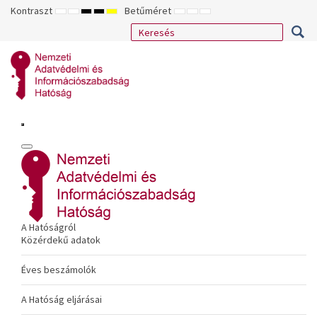
Kontraszt
Betűméret
ALAPÉRTELMEZETT
ÉJSZAKAI
NAGY
NAGY
NAGY
KISEBB
ALAPÉRTELMEZETT
NAGYOBB
MÓD
MÓD
KONTRASZTÚ
KONTRASZTÚ
KONTRASZTÚ
BETŰTÍPUS
BETŰMÉRET
BETŰMÉRET
FEKETE-
FEKETE
SÁRGA
BEÁLLÍTÁSA
BEÁLLÍTÁSA
BEÁLLÍTÁSA
FEHÉR
SÁRGA
FEKETE
MÓD
MÓD
MÓD
A Hatóságról
Közérdekű adatok
Éves beszámolók
A Hatóság eljárásai