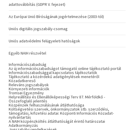
adattovábbítás (GDPR V. fejezet)
Az Európai Unió Bíróságának jogértelmezése (2003-tól)
Uniós digitális jogszabály-csomag
Uniós adatvédelmi felügyeleti hatóságok
Egyéb NAIH részvétel
Információszabadság
Az új információszabadságot támogató online tájékoztató portál
Információszabadsággal kapcsolatos tájékoztatók
Tájékoztató a közérdekű adatigénylések menetéről
Közadatkereső
Releváns jogszabályok
Környezeti információk
Tromsøi Egyezmény
Helyreállítási és Ellenállóképességi Terv 87. Mérföldkő -
Összefoglaló jelentés
Közpénzek felhasználásának átláthatósága
Költségvetési szervek, önkormányzatok stb. szerződési,
támogatási, kifizetési adatai: Központi Információs Közadat-
nyilvántartás
A NAIH közpénzköltés átláthatóságát érintő határozatai
Adatkormányzás
Jogszabályi rendelkezések