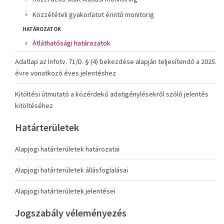
Közzétételi gyakorlatot érintő monitorig
HATÁROZATOK
Átláthatósági határozatok
Adatlap az Infotv. 71/D. § (4) bekezdése alapján teljesítendő a 2025.
évre vonatkozó éves jelentéshez
Kitöltési útmutató a közérdekű adatigénylésekről szóló jelentés
kitöltéséhez
Határterületek
Alapjogi határterületek határozatai
Alapjogi határterületek állásfoglalásai
Alapjogi határterületek jelentései
Jogszabály véleményezés