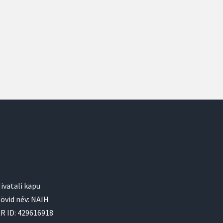
ivatali kapu
övid név: NAIH
R ID: 429616918