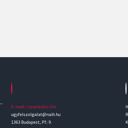
E-mail / Levelezési cím
H
ugyfelszolgalat@naih.hu
R
1363 Budapest, Pf.: 9.
K