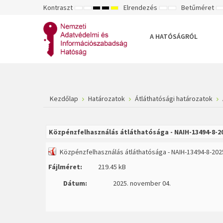
Kontraszt
Elrendezés
Betűméret
ALAPÉRTELMEZETT
ÉJSZAKAI
NAGY
NAGY
NAGY
RÖGZÍTETT
SZÉLES
K
MÓD
MÓD
KONTRASZTÚ
KONTRASZTÚ
KONTRASZTÚ
ELRENDEZÉS
ELRENDEZÉS
FEKETE-
FEKETE
SÁRGA
B
FEHÉR
SÁRGA
FEKETE
A HATÓSÁGRÓL
MÓD
MÓD
MÓD
Kezdőlap
Határozatok
Átláthatósági határozatok
Közpénzfelhasználás átláthatósága - NAIH-13494-8-2
Közpénzfelhasználás átláthatósága - NAIH-13494-8-202
Fájlméret:
219.45 kB
Dátum:
2025. november 04.