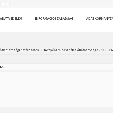
ISEBB
ALAPÉRTELMEZETT
NAGYOBB
BETŰTÍPUS
BETŰMÉRET
BETŰMÉRET
EÁLLÍTÁSA
BEÁLLÍTÁSA
BEÁLLÍTÁSA
ADATVÉDELEM
INFORMÁCIÓSZABADSÁG
ADATKORMÁNYZ
Átláthatósági határozatok
Közpénzfelhasználás átláthatósága - NAIH-13
025.
5.