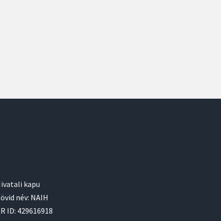
ivatali kapu
övid név: NAIH
R ID: 429616918