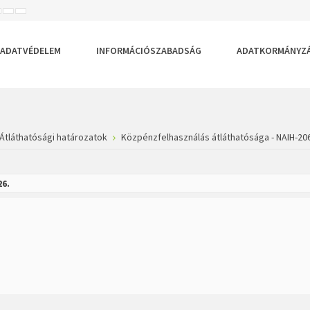
ISEBB
ALAPÉRTELMEZETT
NAGYOBB
BETŰTÍPUS
BETŰMÉRET
BETŰMÉRET
EÁLLÍTÁSA
BEÁLLÍTÁSA
BEÁLLÍTÁSA
ADATVÉDELEM
INFORMÁCIÓSZABADSÁG
ADATKORMÁNYZ
Átláthatósági határozatok
Közpénzfelhasználás átláthatósága - NAIH-20
26.
.