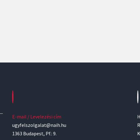
E-mail / Levelezési cím
H
ugyfelszolgalat@naih.hu
R
1363 Budapest, Pf.: 9.
K