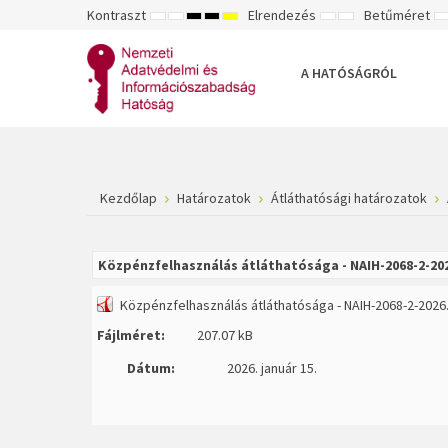
Kontraszt
Elrendezés
Betűméret
ALAPÉRTELMEZETT
ÉJSZAKAI
NAGY
NAGY
NAGY
RÖGZÍTETT
SZÉLES
K
MÓD
MÓD
KONTRASZTÚ
KONTRASZTÚ
KONTRASZTÚ
ELRENDEZÉS
ELRENDEZÉS
FEKETE-
FEKETE
SÁRGA
B
FEHÉR
SÁRGA
FEKETE
A HATÓSÁGRÓL
MÓD
MÓD
MÓD
Kezdőlap
Határozatok
Átláthatósági határozatok
Közpénzfelhasználás átláthatósága - NAIH-2068-2-20
Közpénzfelhasználás átláthatósága - NAIH-2068-2-2026
Fájlméret:
207.07 kB
Dátum:
2026. január 15.