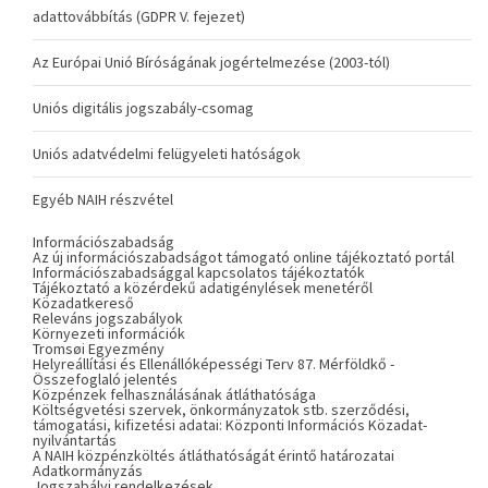
adattovábbítás (GDPR V. fejezet)
Az Európai Unió Bíróságának jogértelmezése (2003-tól)
Uniós digitális jogszabály-csomag
Uniós adatvédelmi felügyeleti hatóságok
Egyéb NAIH részvétel
Információszabadság
Az új információszabadságot támogató online tájékoztató portál
Információszabadsággal kapcsolatos tájékoztatók
Tájékoztató a közérdekű adatigénylések menetéről
Közadatkereső
Releváns jogszabályok
Környezeti információk
Tromsøi Egyezmény
Helyreállítási és Ellenállóképességi Terv 87. Mérföldkő -
Összefoglaló jelentés
Közpénzek felhasználásának átláthatósága
Költségvetési szervek, önkormányzatok stb. szerződési,
támogatási, kifizetési adatai: Központi Információs Közadat-
nyilvántartás
A NAIH közpénzköltés átláthatóságát érintő határozatai
Adatkormányzás
Jogszabályi rendelkezések