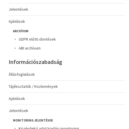
Jelentések
Ajánlások
ARCHÍVUM
GDPR előtti döntések
ABI archívum
Információszabadság
Állásfoglalások
Tájékoztatók / Közlemények
Ajánlások
Jelentések
MONITORING JELENTÉSEK
Közérdekű adat kiadási monitoring