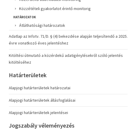
Közzétételi gyakorlatot érintő monitorig
HATÁROZATOK
Átláthatósági határozatok
Adatlap az Infotv. 71/D. § (4) bekezdése alapján teljesítendő a 2025.
évre vonatkozó éves jelentéshez
Kitöltési útmutató a közérdekű adatigénylésekről szóló jelentés
kitöltéséhez
Határterületek
Alapjogi határterületek határozatai
Alapjogi határterületek állásfoglalásai
Alapjogi határterületek jelentései
Jogszabály véleményezés