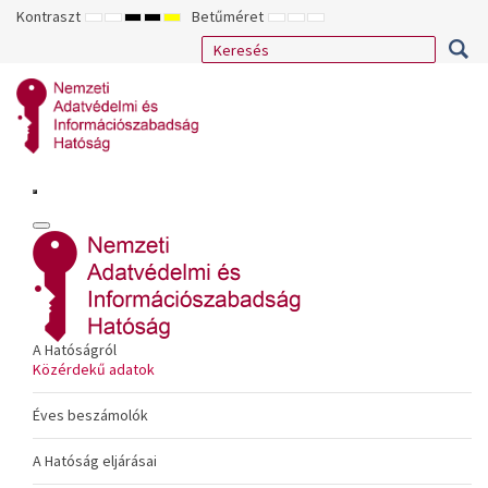
Kontraszt
Betűméret
ALAPÉRTELMEZETT
ÉJSZAKAI
NAGY
NAGY
NAGY
KISEBB
ALAPÉRTELMEZETT
NAGYOBB
MÓD
MÓD
KONTRASZTÚ
KONTRASZTÚ
KONTRASZTÚ
BETŰTÍPUS
BETŰMÉRET
BETŰMÉRET
FEKETE-
FEKETE
SÁRGA
BEÁLLÍTÁSA
BEÁLLÍTÁSA
BEÁLLÍTÁSA
FEHÉR
SÁRGA
FEKETE
MÓD
MÓD
MÓD
A Hatóságról
Közérdekű adatok
Éves beszámolók
A Hatóság eljárásai