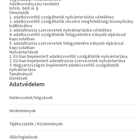
Adatkormányzási rendelet
Infotv. 64/E-H. §
Útmutatók
1. adatközvetítő szolgáltatók nyilvántartásba vételéhez
2. adatközvetítő szolgáltatók részére megfelelőségi bizonyítvány
kiállításához
3. adataltruista szervezetek nyilvántartásba vételéhez
4. adatközvetítő szolgáltatók felügyeletére irányuló eljárással
kapcsolatban
5. adataltruista szervezetek felügyeletére irányuló eljárással
kapcsolatban
Nyilvántartások
1. EU-ban bejelentett adatközvetítő szolgáltatók nyilvántartása
2. EU-ban bejelentett adataltruista szervezetek nyilvántartása
3. Magyarországon bejelentett adatközvetítő szolgáltatók
nyilvántartása
Tanulmányút
Döntések
Adatvédelem
Határozatok/Végzések
Hirdetmények
Tájékoztatók / Közlemények
Állásfoglalások