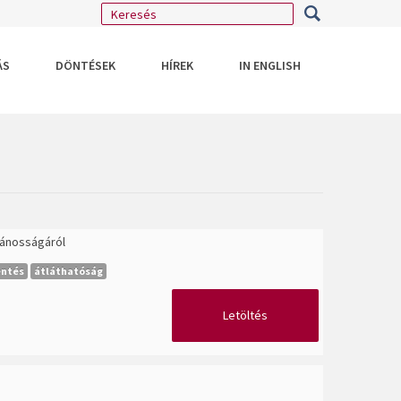
ÁS
DÖNTÉSEK
HÍREK
IN ENGLISH
vánosságáról
entés
átláthatóság
Letöltés