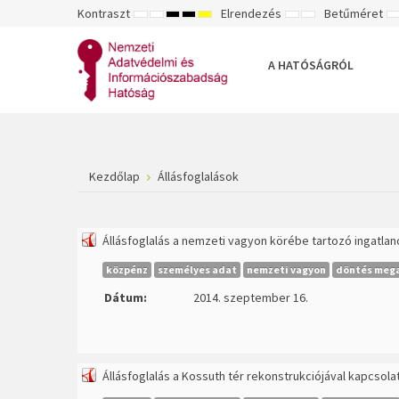
Kontraszt
Elrendezés
Betűméret
ALAPÉRTELMEZETT
ÉJSZAKAI
NAGY
NAGY
NAGY
RÖGZÍTETT
SZÉLES
K
MÓD
MÓD
KONTRASZTÚ
KONTRASZTÚ
KONTRASZTÚ
ELRENDEZÉS
ELRENDEZÉS
FEKETE-
FEKETE
SÁRGA
B
FEHÉR
SÁRGA
FEKETE
A HATÓSÁGRÓL
MÓD
MÓD
MÓD
Kezdőlap
Állásfoglalások
Állásfoglalás a nemzeti vagyon körébe tartozó ingatla
közpénz
személyes adat
nemzeti vagyon
döntés mega
Dátum:
2014. szeptember 16.
Állásfoglalás a Kossuth tér rekonstrukciójával kapcsol