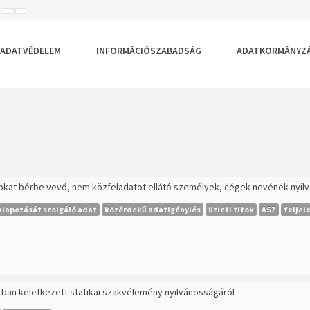
ISEBB
ALAPÉRTELMEZETT
NAGYOBB
BETŰTÍPUS
BETŰMÉRET
BETŰMÉRET
EÁLLÍTÁSA
BEÁLLÍTÁSA
BEÁLLÍTÁSA
ADATVÉDELEM
INFORMÁCIÓSZABADSÁG
ADATKORMÁNYZ
nokat bérbe vevő, nem közfeladatot ellátó személyek, cégek nevének nyil
lapozását szolgáló adat
közérdekű adatigénylés
üzleti titok
ÁSZ
feljel
atban keletkezett statikai szakvélemény nyilvánosságáról