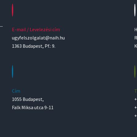
E-mail / Levelezési cím
H
ugyfelszolgalat@naih.hu
R
1363 Budapest, Pf.: 9.
K
Cím
T
1055 Budapest,
+
Falk Miksa utca 9-11
+
+