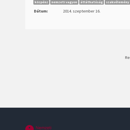
közpénz
nemzeti vagyon
átláthatóság
szakvélemény
Dátum:
2014. szeptember 16.
Re