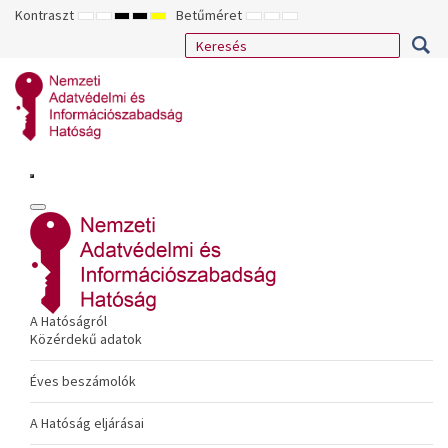
Kontraszt
Betűméret
ALAPÉRTELMEZETT
ÉJSZAKAI
NAGY
NAGY
NAGY
KISEBB
ALAPÉRTELMEZETT
NAGYOBB
MÓD
MÓD
KONTRASZTÚ
KONTRASZTÚ
KONTRASZTÚ
BETŰTÍPUS
BETŰMÉRET
BETŰMÉRET
FEKETE-
FEKETE
SÁRGA
BEÁLLÍTÁSA
BEÁLLÍTÁSA
BEÁLLÍTÁSA
FEHÉR
SÁRGA
FEKETE
MÓD
MÓD
MÓD
A Hatóságról
Közérdekű adatok
Éves beszámolók
A Hatóság eljárásai