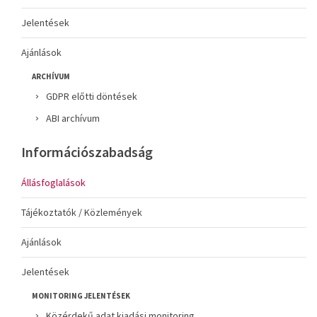
Jelentések
Ajánlások
ARCHÍVUM
GDPR előtti döntések
ABI archívum
Információszabadság
Állásfoglalások
Tájékoztatók / Közlemények
Ajánlások
Jelentések
MONITORING JELENTÉSEK
Közérdekű adat kiadási monitoring