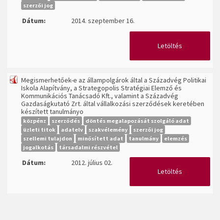
szerzői jog
Dátum:
2014. szeptember 16.
Letöltés
Megismerhetőek-e az állampolgárok által a Századvég Politikai
Iskola Alapítvány, a Strategopolis Stratégiai Elemző és
Kommunikációs Tanácsadó Kft., valamint a Századvég
Gazdaságkutató Zrt. által vállalkozási szerződések keretében
készített tanulmányo
közpénz
szerződés
döntés megalapozását szolgáló adat
üzleti titok
adatelv
szakvélemény
szerzői jog
szellemi tulajdon
minősített adat
tanulmány
elemzés
jogalkotás
társadalmi részvétel
Dátum:
2012. július 02.
Letöltés