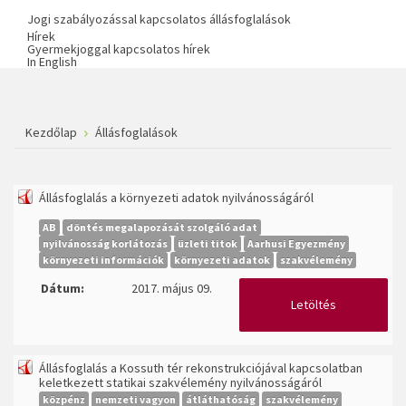
Jogi szabályozással kapcsolatos állásfoglalások
Hírek
Gyermekjoggal kapcsolatos hírek
In English
Kezdőlap
Állásfoglalások
Állásfoglalás a környezeti adatok nyilvánosságáról
AB
döntés megalapozását szolgáló adat
nyilvánosság korlátozás
üzleti titok
Aarhusi Egyezmény
környezeti információk
környezeti adatok
szakvélemény
Dátum:
2017. május 09.
Letöltés
Állásfoglalás a Kossuth tér rekonstrukciójával kapcsolatban
keletkezett statikai szakvélemény nyilvánosságáról
közpénz
nemzeti vagyon
átláthatóság
szakvélemény