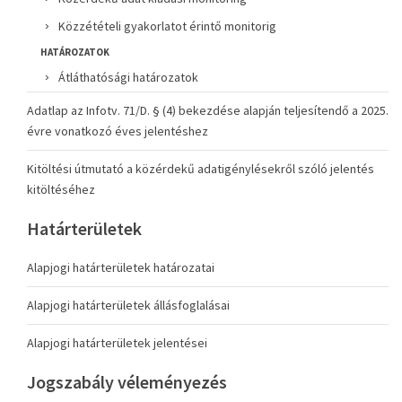
Közzétételi gyakorlatot érintő monitorig
HATÁROZATOK
Átláthatósági határozatok
Adatlap az Infotv. 71/D. § (4) bekezdése alapján teljesítendő a 2025.
évre vonatkozó éves jelentéshez
Kitöltési útmutató a közérdekű adatigénylésekről szóló jelentés
kitöltéséhez
Határterületek
Alapjogi határterületek határozatai
Alapjogi határterületek állásfoglalásai
Alapjogi határterületek jelentései
Jogszabály véleményezés