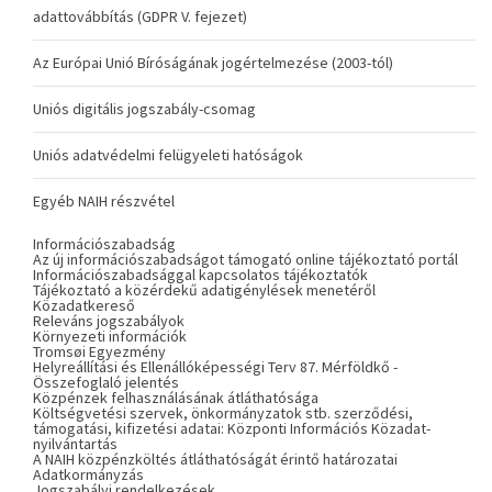
adattovábbítás (GDPR V. fejezet)
Az Európai Unió Bíróságának jogértelmezése (2003-tól)
Uniós digitális jogszabály-csomag
Uniós adatvédelmi felügyeleti hatóságok
Egyéb NAIH részvétel
Információszabadság
Az új információszabadságot támogató online tájékoztató portál
Információszabadsággal kapcsolatos tájékoztatók
Tájékoztató a közérdekű adatigénylések menetéről
Közadatkereső
Releváns jogszabályok
Környezeti információk
Tromsøi Egyezmény
Helyreállítási és Ellenállóképességi Terv 87. Mérföldkő -
Összefoglaló jelentés
Közpénzek felhasználásának átláthatósága
Költségvetési szervek, önkormányzatok stb. szerződési,
támogatási, kifizetési adatai: Központi Információs Közadat-
nyilvántartás
A NAIH közpénzköltés átláthatóságát érintő határozatai
Adatkormányzás
Jogszabályi rendelkezések