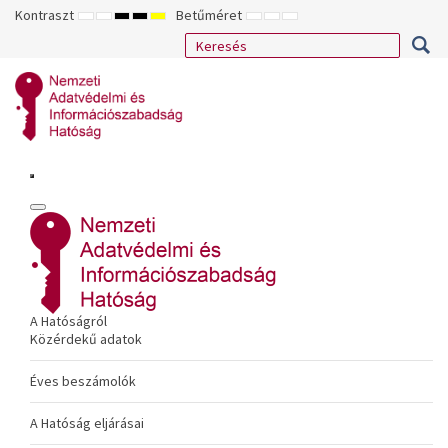
Kontraszt
Betűméret
ALAPÉRTELMEZETT
ÉJSZAKAI
NAGY
NAGY
NAGY
KISEBB
ALAPÉRTELMEZETT
NAGYOBB
MÓD
MÓD
KONTRASZTÚ
KONTRASZTÚ
KONTRASZTÚ
BETŰTÍPUS
BETŰMÉRET
BETŰMÉRET
FEKETE-
FEKETE
SÁRGA
BEÁLLÍTÁSA
BEÁLLÍTÁSA
BEÁLLÍTÁSA
FEHÉR
SÁRGA
FEKETE
MÓD
MÓD
MÓD
A Hatóságról
Közérdekű adatok
Éves beszámolók
A Hatóság eljárásai