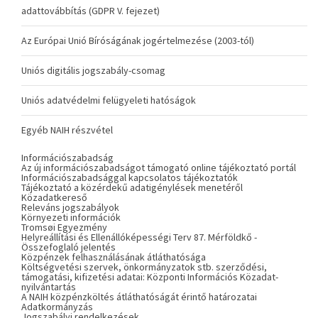
adattovábbítás (GDPR V. fejezet)
Az Európai Unió Bíróságának jogértelmezése (2003-tól)
Uniós digitális jogszabály-csomag
Uniós adatvédelmi felügyeleti hatóságok
Egyéb NAIH részvétel
Információszabadság
Az új információszabadságot támogató online tájékoztató portál
Információszabadsággal kapcsolatos tájékoztatók
Tájékoztató a közérdekű adatigénylések menetéről
Közadatkereső
Releváns jogszabályok
Környezeti információk
Tromsøi Egyezmény
Helyreállítási és Ellenállóképességi Terv 87. Mérföldkő -
Összefoglaló jelentés
Közpénzek felhasználásának átláthatósága
Költségvetési szervek, önkormányzatok stb. szerződési,
támogatási, kifizetési adatai: Központi Információs Közadat-
nyilvántartás
A NAIH közpénzköltés átláthatóságát érintő határozatai
Adatkormányzás
Jogszabályi rendelkezések