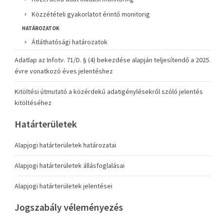
Közzétételi gyakorlatot érintő monitorig
HATÁROZATOK
Átláthatósági határozatok
Adatlap az Infotv. 71/D. § (4) bekezdése alapján teljesítendő a 2025.
évre vonatkozó éves jelentéshez
Kitöltési útmutató a közérdekű adatigénylésekről szóló jelentés
kitöltéséhez
Határterületek
Alapjogi határterületek határozatai
Alapjogi határterületek állásfoglalásai
Alapjogi határterületek jelentései
Jogszabály véleményezés