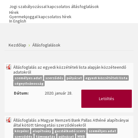
Jogi szabályozással kapcsolatos állásfoglalások
Hírek
Gyermekjoggal kapcsolatos hírek
In English
Kezdőlap
Állásfoglalások
Állásfoglalás az egyedi közzétételi lista alapján közzéteendő
adatokról
személyes adat
szerződés
pályázat
egyedi közzétételi lista
cégnyilvánosság
Dátum:
2020. január 28.
Letöltés
Állásfoglalás a Magyar Nemzeti Bank Pallas Athéné alapítványai
által kötött támogatási szerződésekről
közpénz
alapítvány
gazdálkodó szerv
személyes adat
szerződés
támogatás
pályázat
MNB