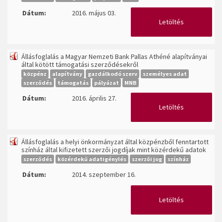
Dátum:
2016. május 03.
Letöltés
Állásfoglalás a Magyar Nemzeti Bank Pallas Athéné alapítványai
által kötött támogatási szerződésekről
közpénz
alapítvány
gazdálkodó szerv
személyes adat
szerződés
támogatás
pályázat
MNB
Dátum:
2016. április 27.
Letöltés
Állásfoglalás a helyi önkormányzat által közpénzből fenntartott
színház által kifizetett szerzői jogdíjak mint közérdekű adatok
szerződés
közérdekű adatigénylés
szerzői jog
színház
Dátum:
2014. szeptember 16.
Letöltés