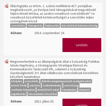
Állásfoglalás az Infotv. 1. számú melléklete III/7. pontjában
meghatározott „az Európai Unió támogatásával megvalósuló
fejlesztések leírása, az azokra vonatkozó szerződések”-re
vonatkozó közzétételi kötelezettséget a szerződés teljes
szövegének közzé
szerződés
támogatás
fejlesztés
közzétételi kötelezettség
Dátum:
2014. szeptember 16.
Letöltés
Megismerhetőek-e az állampolgárok által a Századvég Politikai
Iskola Alapítvány, a Strategopolis Stratégiai Elemző és
Kommunikációs Tanácsadó Kft., valamint a Századvég
Gazdaságkutató Zrt. által vállalkozási szerződések keretében
készített tanulmányo
közpénz
szerződés
döntés megalapozását szolgáló adat
üzleti titok
adatelv
szakvélemény
szerzői jog
szellemi tulajdon
minősített adat
tanulmány
elemzés
jogalkotás
társadalmi részvétel
Dátum:
2012. július 02.
Letöltés