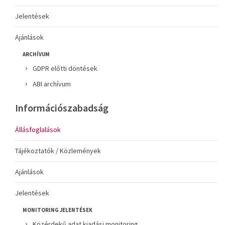
Jelentések
Ajánlások
ARCHÍVUM
GDPR előtti döntések
ABI archívum
Információszabadság
Állásfoglalások
Tájékoztatók / Közlemények
Ajánlások
Jelentések
MONITORING JELENTÉSEK
Közérdekű adat kiadási monitoring