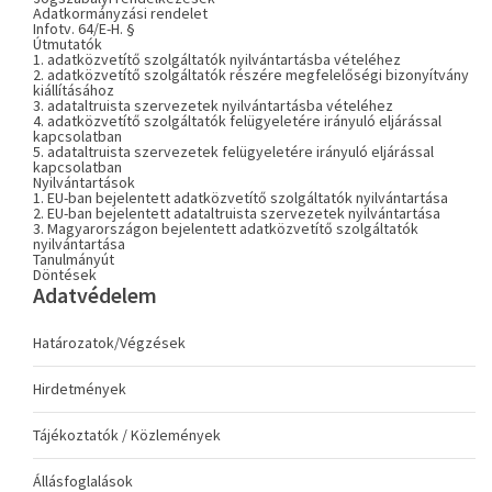
Adatkormányzási rendelet
Infotv. 64/E-H. §
Útmutatók
1. adatközvetítő szolgáltatók nyilvántartásba vételéhez
2. adatközvetítő szolgáltatók részére megfelelőségi bizonyítvány
kiállításához
3. adataltruista szervezetek nyilvántartásba vételéhez
4. adatközvetítő szolgáltatók felügyeletére irányuló eljárással
kapcsolatban
5. adataltruista szervezetek felügyeletére irányuló eljárással
kapcsolatban
Nyilvántartások
1. EU-ban bejelentett adatközvetítő szolgáltatók nyilvántartása
2. EU-ban bejelentett adataltruista szervezetek nyilvántartása
3. Magyarországon bejelentett adatközvetítő szolgáltatók
nyilvántartása
Tanulmányút
Döntések
Adatvédelem
Határozatok/Végzések
Hirdetmények
Tájékoztatók / Közlemények
Állásfoglalások