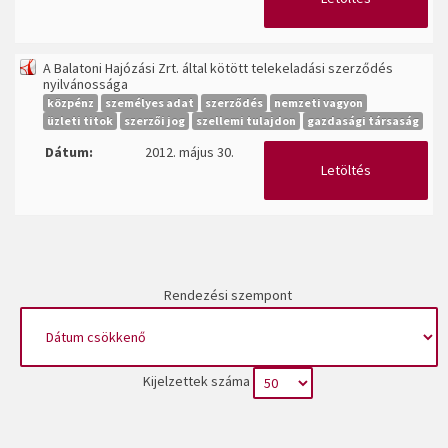
A Balatoni Hajózási Zrt. által kötött telekeladási szerződés
nyilvánossága
közpénz
személyes adat
szerződés
nemzeti vagyon
üzleti titok
szerzői jog
szellemi tulajdon
gazdasági társaság
Dátum:
2012. május 30.
Letöltés
Rendezési szempont
Kijelzettek száma