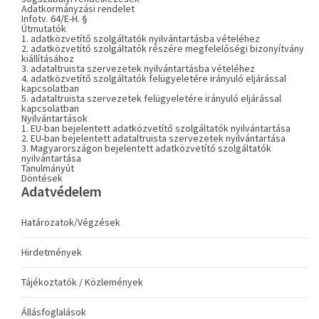
Adatkormányzási rendelet
Infotv. 64/E-H. §
Útmutatók
1. adatközvetítő szolgáltatók nyilvántartásba vételéhez
2. adatközvetítő szolgáltatók részére megfelelőségi bizonyítvány
kiállításához
3. adataltruista szervezetek nyilvántartásba vételéhez
4. adatközvetítő szolgáltatók felügyeletére irányuló eljárással
kapcsolatban
5. adataltruista szervezetek felügyeletére irányuló eljárással
kapcsolatban
Nyilvántartások
1. EU-ban bejelentett adatközvetítő szolgáltatók nyilvántartása
2. EU-ban bejelentett adataltruista szervezetek nyilvántartása
3. Magyarországon bejelentett adatközvetítő szolgáltatók
nyilvántartása
Tanulmányút
Döntések
Adatvédelem
Határozatok/Végzések
Hirdetmények
Tájékoztatók / Közlemények
Állásfoglalások