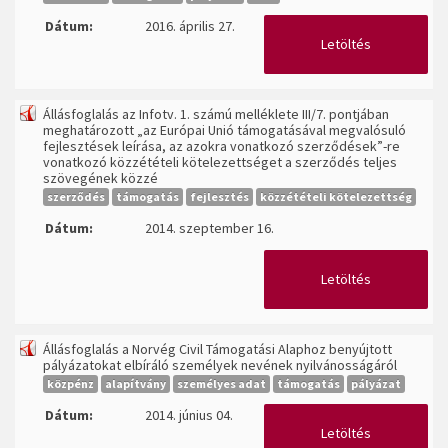
Dátum:
2016. április 27.
Letöltés
Állásfoglalás az Infotv. 1. számú melléklete III/7. pontjában
meghatározott „az Európai Unió támogatásával megvalósuló
fejlesztések leírása, az azokra vonatkozó szerződések”-re
vonatkozó közzétételi kötelezettséget a szerződés teljes
szövegének közzé
szerződés
támogatás
fejlesztés
közzétételi kötelezettség
Dátum:
2014. szeptember 16.
Letöltés
Állásfoglalás a Norvég Civil Támogatási Alaphoz benyújtott
pályázatokat elbíráló személyek nevének nyilvánosságáról
közpénz
alapítvány
személyes adat
támogatás
pályázat
Dátum:
2014. június 04.
Letöltés