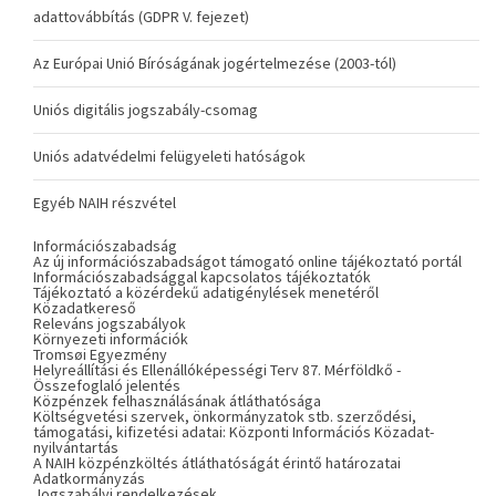
adattovábbítás (GDPR V. fejezet)
Az Európai Unió Bíróságának jogértelmezése (2003-tól)
Uniós digitális jogszabály-csomag
Uniós adatvédelmi felügyeleti hatóságok
Egyéb NAIH részvétel
Információszabadság
Az új információszabadságot támogató online tájékoztató portál
Információszabadsággal kapcsolatos tájékoztatók
Tájékoztató a közérdekű adatigénylések menetéről
Közadatkereső
Releváns jogszabályok
Környezeti információk
Tromsøi Egyezmény
Helyreállítási és Ellenállóképességi Terv 87. Mérföldkő -
Összefoglaló jelentés
Közpénzek felhasználásának átláthatósága
Költségvetési szervek, önkormányzatok stb. szerződési,
támogatási, kifizetési adatai: Központi Információs Közadat-
nyilvántartás
A NAIH közpénzköltés átláthatóságát érintő határozatai
Adatkormányzás
Jogszabályi rendelkezések