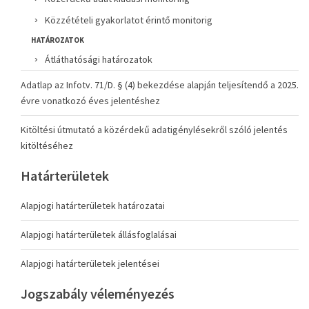
Közzétételi gyakorlatot érintő monitorig
HATÁROZATOK
Átláthatósági határozatok
Adatlap az Infotv. 71/D. § (4) bekezdése alapján teljesítendő a 2025.
évre vonatkozó éves jelentéshez
Kitöltési útmutató a közérdekű adatigénylésekről szóló jelentés
kitöltéséhez
Határterületek
Alapjogi határterületek határozatai
Alapjogi határterületek állásfoglalásai
Alapjogi határterületek jelentései
Jogszabály véleményezés