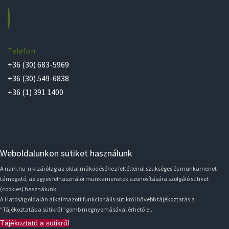
Telefon
+36 (30) 683-5969
+36 (30) 549-6838
+36 (1) 391 1400
Weboldalunkon sütiket használunk
A naih.hu-n kizárólag az oldal működéséhez feltétlenül szükséges és munkamenet
támogató, az egyes felhasználói munkamenetek azonosítására szolgáló sütiket
(cookies) használunk.
A Hatóság oldalán alkalmazott funkcionális sütikről bővebb tájékoztatás a
"Tájékoztatás a sütikről" gomb megnyomásával érhető el.
Tájékoztató a sütikről