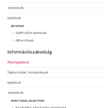
Jelentések
Ajánlások
ARCHÍVUM
GDPR előtti döntések
ABI archívum
Információszabadság
Állásfoglalások
Tájékoztatók / Közlemények
Ajánlások
Jelentések
MONITORING JELENTÉSEK
Közérdekű adat kiadási monitoring