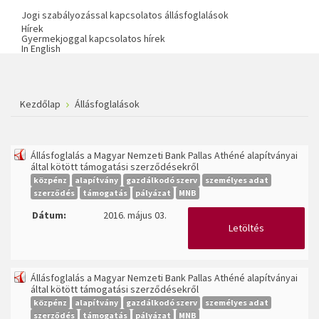
Jogi szabályozással kapcsolatos állásfoglalások
Hírek
Gyermekjoggal kapcsolatos hírek
In English
Kezdőlap
Állásfoglalások
Állásfoglalás a Magyar Nemzeti Bank Pallas Athéné alapítványai
által kötött támogatási szerződésekről
közpénz
alapítvány
gazdálkodó szerv
személyes adat
szerződés
támogatás
pályázat
MNB
Dátum:
2016. május 03.
Letöltés
Állásfoglalás a Magyar Nemzeti Bank Pallas Athéné alapítványai
által kötött támogatási szerződésekről
közpénz
alapítvány
gazdálkodó szerv
személyes adat
szerződés
támogatás
pályázat
MNB