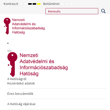
Kontraszt
Betűméret
ALAPÉRTELMEZETT
ÉJSZAKAI
NAGY
NAGY
NAGY
KISEBB
ALAPÉRTELMEZETT
NAGYOBB
MÓD
MÓD
KONTRASZTÚ
KONTRASZTÚ
KONTRASZTÚ
BETŰTÍPUS
BETŰMÉRET
BETŰMÉRET
FEKETE-
FEKETE
SÁRGA
BEÁLLÍTÁSA
BEÁLLÍTÁSA
BEÁLLÍTÁSA
FEHÉR
SÁRGA
FEKETE
MÓD
MÓD
MÓD
A Hatóságról
Közérdekű adatok
Éves beszámolók
A Hatóság eljárásai