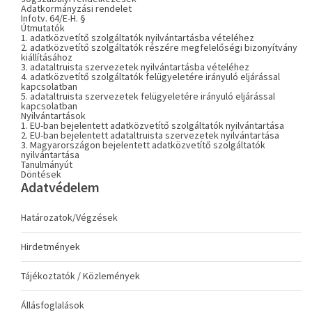
Adatkormányzási rendelet
Infotv. 64/E-H. §
Útmutatók
1. adatközvetítő szolgáltatók nyilvántartásba vételéhez
2. adatközvetítő szolgáltatók részére megfelelőségi bizonyítvány
kiállításához
3. adataltruista szervezetek nyilvántartásba vételéhez
4. adatközvetítő szolgáltatók felügyeletére irányuló eljárással
kapcsolatban
5. adataltruista szervezetek felügyeletére irányuló eljárással
kapcsolatban
Nyilvántartások
1. EU-ban bejelentett adatközvetítő szolgáltatók nyilvántartása
2. EU-ban bejelentett adataltruista szervezetek nyilvántartása
3. Magyarországon bejelentett adatközvetítő szolgáltatók
nyilvántartása
Tanulmányút
Döntések
Adatvédelem
Határozatok/Végzések
Hirdetmények
Tájékoztatók / Közlemények
Állásfoglalások