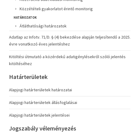
Közzétételi gyakorlatot érintő monitorig
HATÁROZATOK
Átláthatósági határozatok
Adatlap az Infotv. 71/D. § (4) bekezdése alapján teljesítendő a 2025.
évre vonatkozó éves jelentéshez
Kitöltési útmutató a közérdekű adatigénylésekről szóló jelentés
kitöltéséhez
Határterületek
Alapjogi határterületek határozatai
Alapjogi határterületek állásfoglalásai
Alapjogi határterületek jelentései
Jogszabály véleményezés