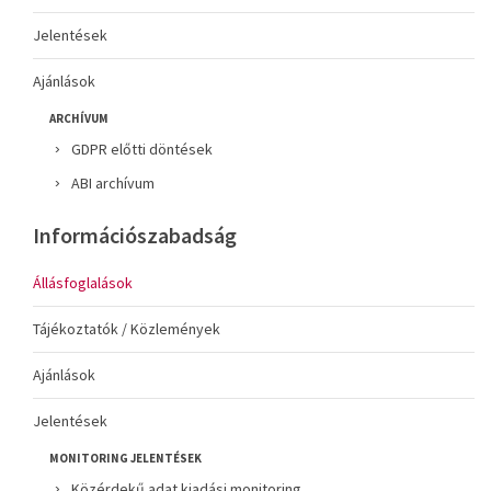
Jelentések
Ajánlások
ARCHÍVUM
GDPR előtti döntések
ABI archívum
Információszabadság
Állásfoglalások
Tájékoztatók / Közlemények
Ajánlások
Jelentések
MONITORING JELENTÉSEK
Közérdekű adat kiadási monitoring