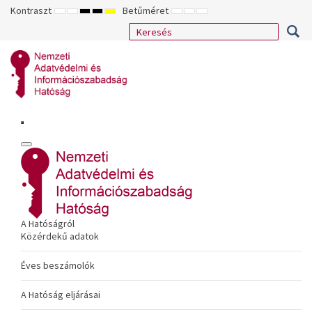
Kontraszt
Betűméret
ALAPÉRTELMEZETT
ÉJSZAKAI
NAGY
NAGY
NAGY
KISEBB
ALAPÉRTELMEZETT
NAGYOBB
MÓD
MÓD
KONTRASZTÚ
KONTRASZTÚ
KONTRASZTÚ
BETŰTÍPUS
BETŰMÉRET
BETŰMÉRET
FEKETE-
FEKETE
SÁRGA
BEÁLLÍTÁSA
BEÁLLÍTÁSA
BEÁLLÍTÁSA
FEHÉR
SÁRGA
FEKETE
MÓD
MÓD
MÓD
A Hatóságról
Közérdekű adatok
Éves beszámolók
A Hatóság eljárásai