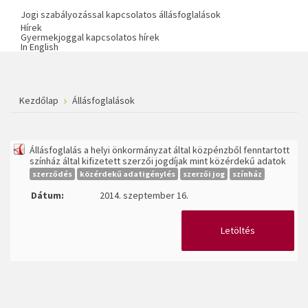
Jogi szabályozással kapcsolatos állásfoglalások
Hírek
Gyermekjoggal kapcsolatos hírek
In English
Kezdőlap
Állásfoglalások
Állásfoglalás a helyi önkormányzat által közpénzből fenntartott
színház által kifizetett szerzői jogdíjak mint közérdekű adatok
szerződés
közérdekű adatigénylés
szerzői jog
színház
Dátum:
2014. szeptember 16.
Letöltés