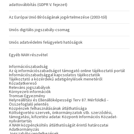
adattovábbítás (GDPR V. fejezet)
Az Európai Unió Bíróságának jogértelmezése (2003-tól)
Uniós digitális jogszabály-csomag
Uniós adatvédelmi felügyeleti hatóságok
Egyéb NAIH részvétel
Információszabadság
Az új információszabadságot támogató online tájékoztató portál
Információszabadsággal kapcsolatos tájékoztatók
Tájékoztató a közérdekű adatigénylések menetéről
Közadatkereső
Releváns jogszabályok
Környezeti információk
Tromsøi Egyezmény
Helyreállítási és Ellenállóképességi Terv 87. Mérföldkő -
Összefoglaló jelentés
Közpénzek felhasználásának átláthatósága
Költségvetési szervek, önkormányzatok stb. szerződési,
támogatási, kifizetési adatai: Központi Információs Közadat-
nyilvántartás
A NAIH közpénzköltés átláthatóságát érintő határozatai
Adatkormányzás
Jogszabályi rendelkezések