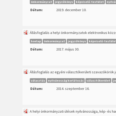
önkormányzat
jegyzőkönyv
képviselő-testület
nyilvá
Dátum:
2019. december 10.
Állásfoglalás a helyi önkormányzatok elektronikus köz
honlap
önkormányzat
jegyzőkönyv
képviselő-testüle
Dátum:
2017. május 30.
Állásfoglalás az egyéni választókerületi szavazókör
választás
nyilvánosság korlátozás
választókerület
j
Dátum:
2014. szeptember 16.
A helyi önkormányzati ülések nyilvánossága, kép- és ha