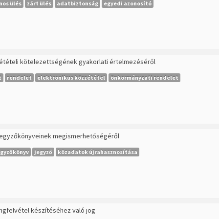
nos ülés
zárt ülés
adatbiztonság
egyedi azonosító
zétételi kötelezettségének gyakorlati értelmezéséről
t
rendelet
elektronikus közzététel
önkormányzati rendelet
ök jegyzőkönyveinek megismerhetőségéről
egyzőkönyv
jegyző
közadatok újrahasznosítása
ngfelvétel készítéséhez való jog