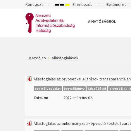
Kontraszt
Elrendezés
Betűméret
ALAPÉRTELMEZETT
ÉJSZAKAI
NAGY
NAGY
NAGY
RÖGZÍTETT
SZÉLES
K
MÓD
MÓD
KONTRASZTÚ
KONTRASZTÚ
KONTRASZTÚ
ELRENDEZÉS
ELRENDEZÉS
FEKETE-
FEKETE
SÁRGA
B
FEHÉR
SÁRGA
FEKETE
A HATÓSÁGRÓL
MÓD
MÓD
MÓD
Kezdőlap
Állásfoglalások
Állásfoglalás az orvosetikai eljárások transzparenciájár
személyes adat
jegyzőkönyv
közzététel
orvosetikai e
Dátum:
2022. március 02.
Állásfoglalás az önkormányzati képviselő-testület zárt