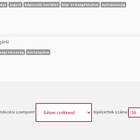
önyv
jegyző
képviselő-testület
kép- és hangfelvétel
nyilvánosság
gáról
sági társaság
köztulajdon
ndezési szempont
Kijelzettek száma