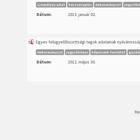
személyes adat
közszereplés
önkormányzat
jegyzők
Dátum:
2013. január 02.
Egyes felügyelőbizottsági tagok adatainak nyilvánossá
önkormányzat
jegyzőkönyv
képviselő-testület
gazda
Dátum:
2012. május 30.
Re