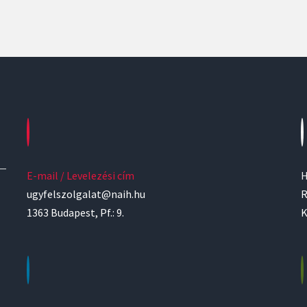
E-mail / Levelezési cím
H
ugyfelszolgalat@naih.hu
R
1363 Budapest, Pf.: 9.
K