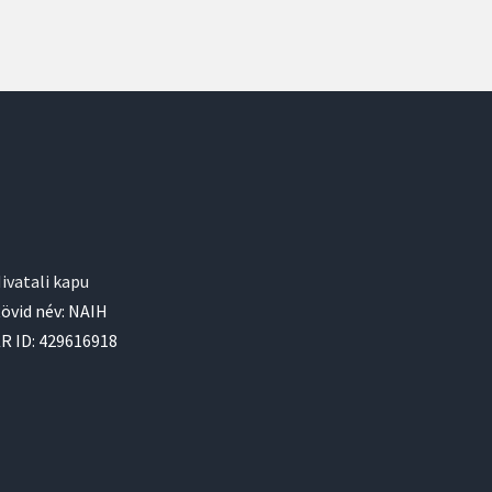
ivatali kapu
övid név: NAIH
R ID: 429616918