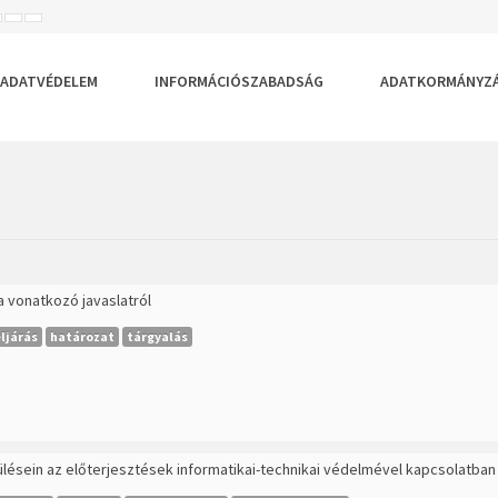
ISEBB
ALAPÉRTELMEZETT
NAGYOBB
BETŰTÍPUS
BETŰMÉRET
BETŰMÉRET
EÁLLÍTÁSA
BEÁLLÍTÁSA
BEÁLLÍTÁSA
ADATVÉDELEM
INFORMÁCIÓSZABADSÁG
ADATKORMÁNYZ
a vonatkozó javaslatról
ljárás
határozat
tárgyalás
 ülésein az előterjesztések informatikai-technikai védelmével kapcsolatban