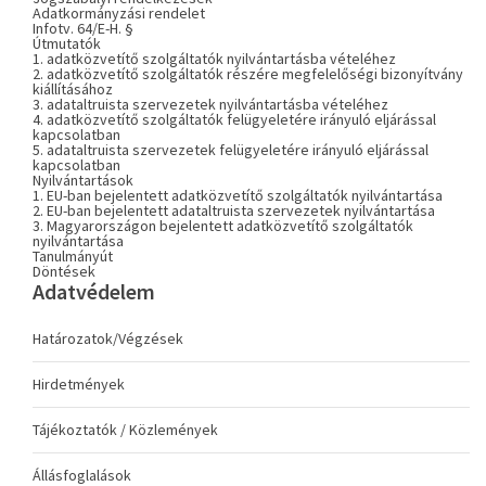
Adatkormányzási rendelet
Infotv. 64/E-H. §
Útmutatók
1. adatközvetítő szolgáltatók nyilvántartásba vételéhez
2. adatközvetítő szolgáltatók részére megfelelőségi bizonyítvány
kiállításához
3. adataltruista szervezetek nyilvántartásba vételéhez
4. adatközvetítő szolgáltatók felügyeletére irányuló eljárással
kapcsolatban
5. adataltruista szervezetek felügyeletére irányuló eljárással
kapcsolatban
Nyilvántartások
1. EU-ban bejelentett adatközvetítő szolgáltatók nyilvántartása
2. EU-ban bejelentett adataltruista szervezetek nyilvántartása
3. Magyarországon bejelentett adatközvetítő szolgáltatók
nyilvántartása
Tanulmányút
Döntések
Adatvédelem
Határozatok/Végzések
Hirdetmények
Tájékoztatók / Közlemények
Állásfoglalások