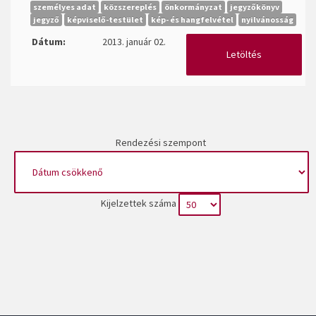
személyes adat
közszereplés
önkormányzat
jegyzőkönyv
jegyző
képviselő-testület
kép- és hangfelvétel
nyilvánosság
Dátum:
2013. január 02.
Letöltés
Rendezési szempont
Kijelzettek száma