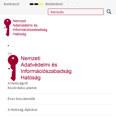
Kontraszt
Betűméret
ALAPÉRTELMEZETT
ÉJSZAKAI
NAGY
NAGY
NAGY
KISEBB
ALAPÉRTELMEZETT
NAGYOBB
MÓD
MÓD
KONTRASZTÚ
KONTRASZTÚ
KONTRASZTÚ
BETŰTÍPUS
BETŰMÉRET
BETŰMÉRET
FEKETE-
FEKETE
SÁRGA
BEÁLLÍTÁSA
BEÁLLÍTÁSA
BEÁLLÍTÁSA
FEHÉR
SÁRGA
FEKETE
MÓD
MÓD
MÓD
A Hatóságról
Közérdekű adatok
Éves beszámolók
A Hatóság eljárásai