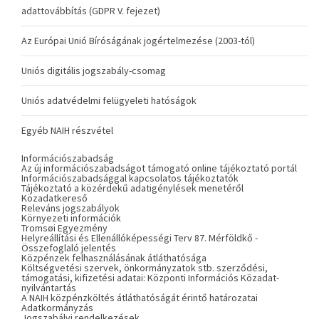
adattovábbítás (GDPR V. fejezet)
Az Európai Unió Bíróságának jogértelmezése (2003-tól)
Uniós digitális jogszabály-csomag
Uniós adatvédelmi felügyeleti hatóságok
Egyéb NAIH részvétel
Információszabadság
Az új információszabadságot támogató online tájékoztató portál
Információszabadsággal kapcsolatos tájékoztatók
Tájékoztató a közérdekű adatigénylések menetéről
Közadatkereső
Releváns jogszabályok
Környezeti információk
Tromsøi Egyezmény
Helyreállítási és Ellenállóképességi Terv 87. Mérföldkő -
Összefoglaló jelentés
Közpénzek felhasználásának átláthatósága
Költségvetési szervek, önkormányzatok stb. szerződési,
támogatási, kifizetési adatai: Központi Információs Közadat-
nyilvántartás
A NAIH közpénzköltés átláthatóságát érintő határozatai
Adatkormányzás
Jogszabályi rendelkezések