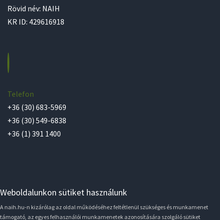
Rövid név: NAIH
KR ID: 429616918
Telefon
+36 (30) 683-5969
+36 (30) 549-6838
+36 (1) 391 1400
Weboldalunkon sütiket használunk
A naih.hu-n kizárólag az oldal működéséhez feltétlenül szükséges és munkamenet
támogató, az egyes felhasználói munkamenetek azonosítására szolgáló sütiket