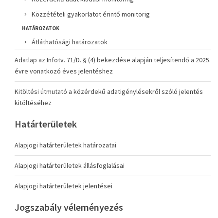
Közzétételi gyakorlatot érintő monitorig
HATÁROZATOK
Átláthatósági határozatok
Adatlap az Infotv. 71/D. § (4) bekezdése alapján teljesítendő a 2025.
évre vonatkozó éves jelentéshez
Kitöltési útmutató a közérdekű adatigénylésekről szóló jelentés
kitöltéséhez
Határterületek
Alapjogi határterületek határozatai
Alapjogi határterületek állásfoglalásai
Alapjogi határterületek jelentései
Jogszabály véleményezés