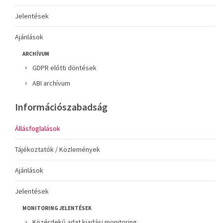
Jelentések
Ajánlások
ARCHÍVUM
GDPR előtti döntések
ABI archívum
Információszabadság
Állásfoglalások
Tájékoztatók / Közlemények
Ajánlások
Jelentések
MONITORING JELENTÉSEK
Közérdekű adat kiadási monitoring