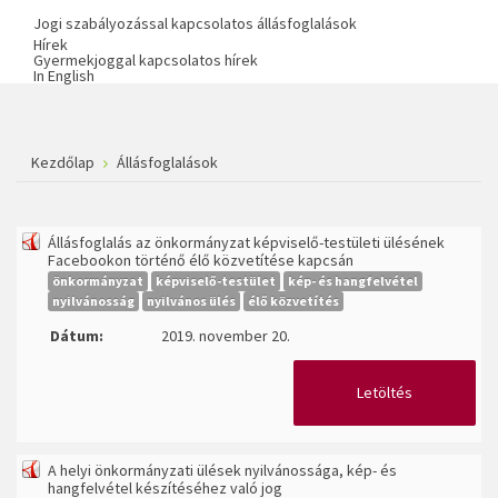
Jogi szabályozással kapcsolatos állásfoglalások
Hírek
Gyermekjoggal kapcsolatos hírek
In English
Kezdőlap
Állásfoglalások
Állásfoglalás az önkormányzat képviselő-testületi ülésének
Facebookon történő élő közvetítése kapcsán
önkormányzat
képviselő-testület
kép- és hangfelvétel
nyilvánosság
nyilvános ülés
élő közvetítés
Dátum:
2019. november 20.
Letöltés
A helyi önkormányzati ülések nyilvánossága, kép- és
hangfelvétel készítéséhez való jog