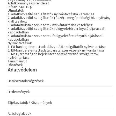
Adatkormányzási rendelet
Infotv. 64/E-H. §
Útmutatók
1. adatközvetítő szolgáltatók nyilvántartásba vételéhez
2. adatközvetítő szolgáltatók részére megfelelőségi bizonyítvány
kiállításához
3. adataltruista szervezetek nyilvántartásba vételéhez
4. adatközvetítő szolgáltatók felügyeletére irányuló eljárással
kapcsolatban
5. adataltruista szervezetek felügyeletére irányuló eljárással
kapcsolatban
Nyilvántartások
1. EU-ban bejelentett adatközvetítő szolgáltatók nyilvántartása
2. EU-ban bejelentett adataltruista szervezetek nyilvántartása
3. Magyarországon bejelentett adatközvetítő szolgáltatók
nyilvántartása
Tanulmányút
Döntések
Adatvédelem
Határozatok/Végzések
Hirdetmények
Tájékoztatók / Közlemények
Állásfoglalások