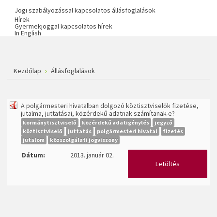
Jogi szabályozással kapcsolatos állásfoglalások
Hírek
Gyermekjoggal kapcsolatos hírek
In English
Kezdőlap
Állásfoglalások
A polgármesteri hivatalban dolgozó köztisztviselők fizetése,
jutalma, juttatásai, közérdekű adatnak számítanak-e?
kormánytisztviselő
közérdekű adatigénylés
jegyző
köztisztviselő
juttatás
polgármesteri hivatal
fizetés
jutalom
közszolgálati jogviszony
Dátum:
2013. január 02.
Letöltés