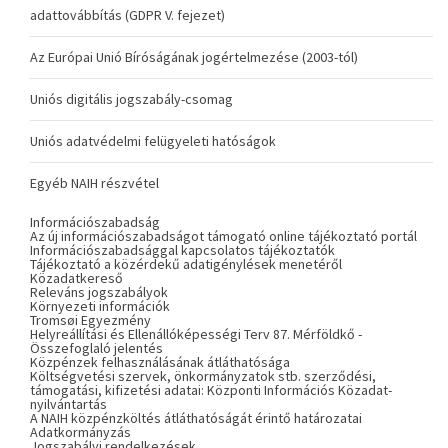
adattovábbítás (GDPR V. fejezet)
Az Európai Unió Bíróságának jogértelmezése (2003-tól)
Uniós digitális jogszabály-csomag
Uniós adatvédelmi felügyeleti hatóságok
Egyéb NAIH részvétel
Információszabadság
Az új információszabadságot támogató online tájékoztató portál
Információszabadsággal kapcsolatos tájékoztatók
Tájékoztató a közérdekű adatigénylések menetéről
Közadatkereső
Releváns jogszabályok
Környezeti információk
Tromsøi Egyezmény
Helyreállítási és Ellenállóképességi Terv 87. Mérföldkő -
Összefoglaló jelentés
Közpénzek felhasználásának átláthatósága
Költségvetési szervek, önkormányzatok stb. szerződési,
támogatási, kifizetési adatai: Központi Információs Közadat-
nyilvántartás
A NAIH közpénzköltés átláthatóságát érintő határozatai
Adatkormányzás
Jogszabályi rendelkezések