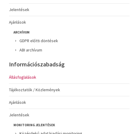
Jelentések
Ajánlások
ARCHÍVUM
GDPR előtti döntések
ABI archívum
Információszabadság
Állásfoglalások
Tájékoztatók / Közlemények
Ajánlások
Jelentések
MONITORING JELENTÉSEK
Közérdekű adat kiadási monitoring