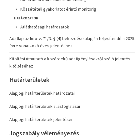
Közzétételi gyakorlatot érintő monitorig
HATÁROZATOK
Átláthatósági határozatok
Adatlap az Infotv. 71/D. § (4) bekezdése alapján teljesítendő a 2025.
évre vonatkozó éves jelentéshez
Kitöltési útmutató a közérdekű adatigénylésekről szóló jelentés
kitöltéséhez
Határterületek
Alapjogi határterületek határozatai
Alapjogi határterületek állásfoglalásai
Alapjogi határterületek jelentései
Jogszabály véleményezés