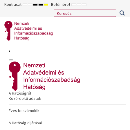
Kontraszt
Betűméret
ALAPÉRTELMEZETT
ÉJSZAKAI
NAGY
NAGY
NAGY
KISEBB
ALAPÉRTELMEZETT
NAGYOBB
MÓD
MÓD
KONTRASZTÚ
KONTRASZTÚ
KONTRASZTÚ
BETŰTÍPUS
BETŰMÉRET
BETŰMÉRET
FEKETE-
FEKETE
SÁRGA
BEÁLLÍTÁSA
BEÁLLÍTÁSA
BEÁLLÍTÁSA
FEHÉR
SÁRGA
FEKETE
MÓD
MÓD
MÓD
A Hatóságról
Közérdekű adatok
Éves beszámolók
A Hatóság eljárásai