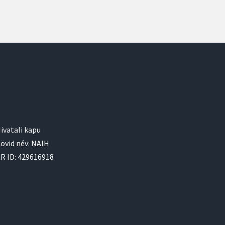
ivatali kapu
övid név: NAIH
R ID: 429616918