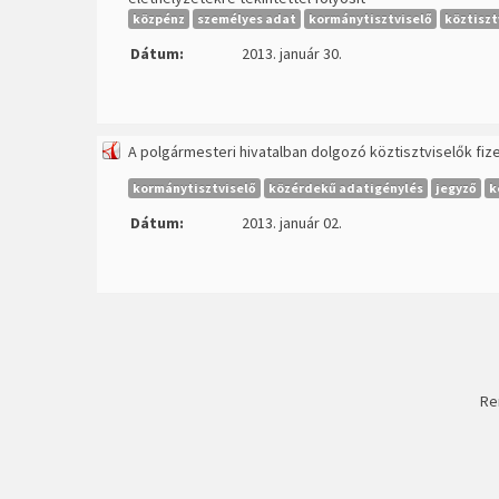
közpénz
személyes adat
kormánytisztviselő
köztiszt
Dátum:
2013. január 30.
A polgármesteri hivatalban dolgozó köztisztviselők fiz
kormánytisztviselő
közérdekű adatigénylés
jegyző
k
Dátum:
2013. január 02.
Re