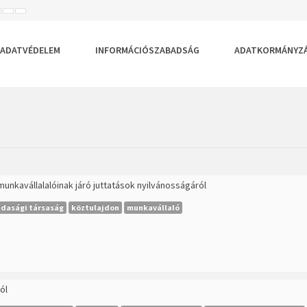
ISEBB
ALAPÉRTELMEZETT
NAGYOBB
BETŰTÍPUS
BETŰMÉRET
BETŰMÉRET
EÁLLÍTÁSA
BEÁLLÍTÁSA
BEÁLLÍTÁSA
ADATVÉDELEM
INFORMÁCIÓSZABADSÁG
ADATKORMÁNYZ
munkavállalalóinak járó juttatások nyilvánosságáról
dasági társaság
köztulajdon
munkavállaló
ól