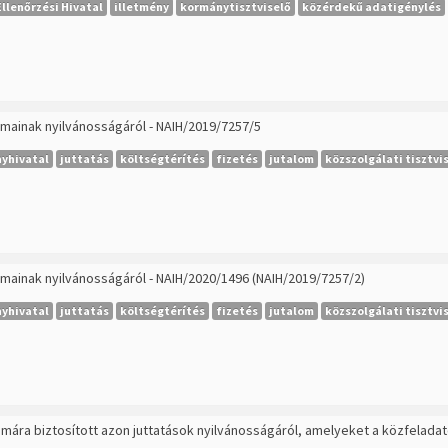
llenőrzési Hivatal
illetmény
kormánytisztviselő
közérdekű adatigénylés
almainak nyilvánosságáról - NAIH/2019/7257/5
yhivatal
juttatás
költségtérítés
fizetés
jutalom
közszolgálati tisztvi
almainak nyilvánosságáról - NAIH/2020/1496 (NAIH/2019/7257/2)
yhivatal
juttatás
költségtérítés
fizetés
jutalom
közszolgálati tisztvi
számára biztosított azon juttatások nyilvánosságáról, amelyeket a közfela