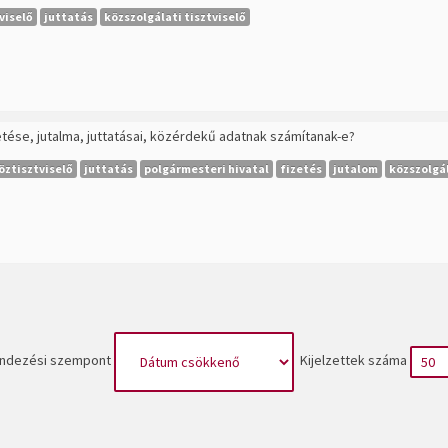
viselő
juttatás
közszolgálati tisztviselő
etése, jutalma, juttatásai, közérdekű adatnak számítanak-e?
öztisztviselő
juttatás
polgármesteri hivatal
fizetés
jutalom
közszolgál
ndezési szempont
Kijelzettek száma