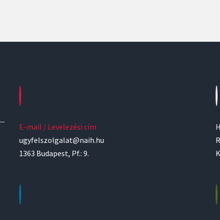
E-mail / Levelezési cím
H
ugyfelszolgalat@naih.hu
R
1363 Budapest, Pf.: 9.
K