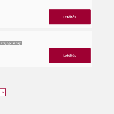
Letöltés
ati jogviszony
Letöltés