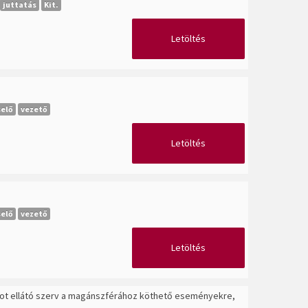
juttatás
Kit.
Letöltés
selő
vezető
Letöltés
selő
vezető
Letöltés
datot ellátó szerv a magánszférához köthető eseményekre,