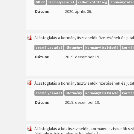
GDPR
személyes adat
célhoz kötöttség
Kormányzati E
Dátum:
2020. április 06.
Állásfoglalás a kormánytisztviselők fizetésének és jut
személyes adat
illetmény
kormánytisztviselő
kormán
Dátum:
2019. december 19.
Állásfoglalás a kormánytisztviselők fizetésének és jut
személyes adat
illetmény
kormánytisztviselő
kormán
Dátum:
2019. december 19.
Állásfoglalás a köztisztviselők, kormánytisztviselők 
élethelyzetekre tekintettel folyósít