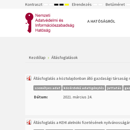
Kontraszt
Elrendezés
Betűméret
ALAPÉRTELMEZETT
ÉJSZAKAI
NAGY
NAGY
NAGY
RÖGZÍTETT
SZÉLES
K
MÓD
MÓD
KONTRASZTÚ
KONTRASZTÚ
KONTRASZTÚ
ELRENDEZÉS
ELRENDEZÉS
FEKETE-
FEKETE
SÁRGA
B
FEHÉR
SÁRGA
FEKETE
A HATÓSÁGRÓL
MÓD
MÓD
MÓD
Kezdőlap
Állásfoglalások
Állásfoglalás a köztulajdonban álló gazdasági társaság 
személyes adat
közérdekű adatigénylés
juttatás
gaz
Dátum:
2021. március 24.
Állásfoglalás a KEHI alelnöki fizetésének nyilvánosságár