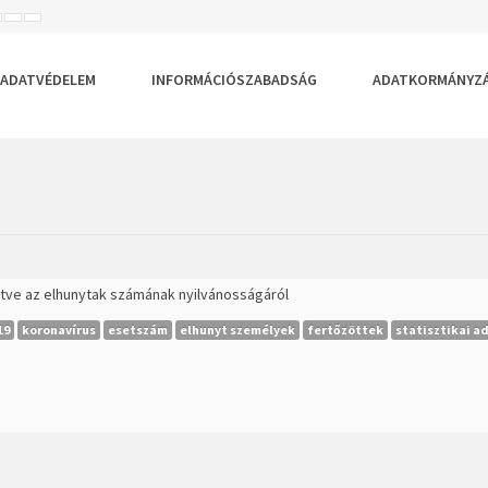
ISEBB
ALAPÉRTELMEZETT
NAGYOBB
BETŰTÍPUS
BETŰMÉRET
BETŰMÉRET
EÁLLÍTÁSA
BEÁLLÍTÁSA
BEÁLLÍTÁSA
ADATVÉDELEM
INFORMÁCIÓSZABADSÁG
ADATKORMÁNYZ
lletve az elhunytak számának nyilvánosságáról
19
koronavírus
esetszám
elhunyt személyek
fertőzöttek
statisztikai a