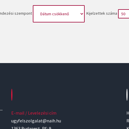
ndezési szempont
Kijelzettek száma
E-mail / Levelezési cím
H
ugyfelszolgalat@naih.hu
R
1363 Budapest, Pf.: 9.
K