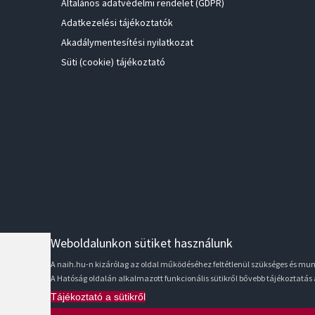
Általános adatvédelmi rendelet (GDPR)
Adatkezelési tájékoztatók
Akadálymentesítési nyilatkozat
Süti (cookie) tájékoztató
Weboldalunkon sütiket használunk
A naih.hu-n kizárólag az oldal működéséhez feltétlenül szükséges és m
A Hatóság oldalán alkalmazott funkcionális sütikről bővebb tájékoztatás
Tájékoztató a sütikről