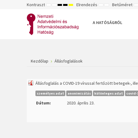
Kontraszt
Elrendezés
Betűméret
ALAPÉRTELMEZETT
ÉJSZAKAI
NAGY
NAGY
NAGY
RÖGZÍTETT
SZÉLES
K
MÓD
MÓD
KONTRASZTÚ
KONTRASZTÚ
KONTRASZTÚ
ELRENDEZÉS
ELRENDEZÉS
FEKETE-
FEKETE
SÁRGA
B
FEHÉR
SÁRGA
FEKETE
A HATÓSÁGRÓL
MÓD
MÓD
MÓD
Kezdőlap
Állásfoglalások
Állásfoglalás a COVID-19 vírussal fertőzött betegek-, i
személyes adat
anonimizálás
különleges adat
covid-
Dátum:
2020. április 23.