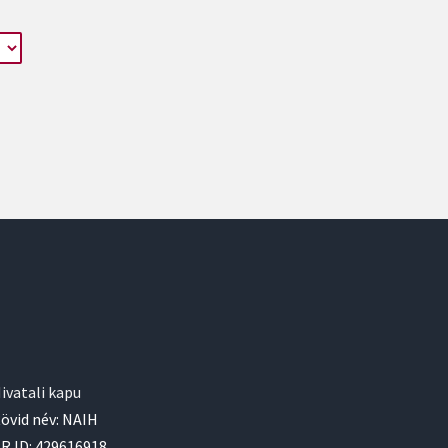
ivatali kapu
övid név: NAIH
R ID: 429616918