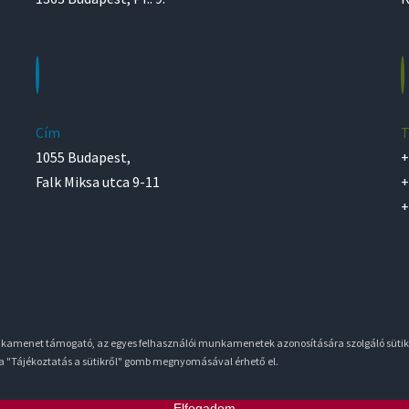
Cím
T
1055 Budapest,
+
Falk Miksa utca 9-11
+
+
unkamenet támogató, az egyes felhasználói munkamenetek azonosítására szolgáló sütik
 a "Tájékoztatás a sütikről" gomb megnyomásával érhető el.
Elfogadom