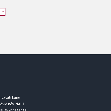
ivatali kapu
övid név: NAIH
R ID: 429616918