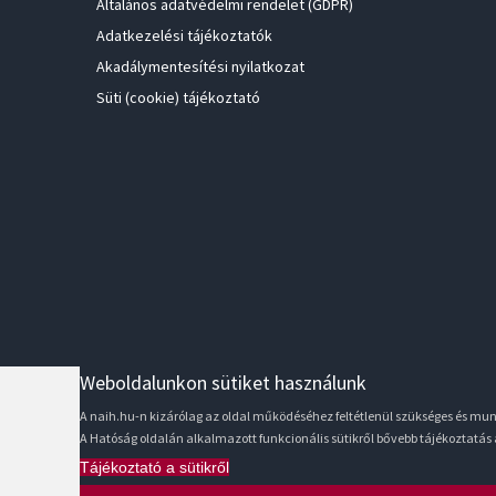
Általános adatvédelmi rendelet (GDPR)
Adatkezelési tájékoztatók
Akadálymentesítési nyilatkozat
Süti (cookie) tájékoztató
Weboldalunkon sütiket használunk
A naih.hu-n kizárólag az oldal működéséhez feltétlenül szükséges és m
A Hatóság oldalán alkalmazott funkcionális sütikről bővebb tájékoztatás
Tájékoztató a sütikről