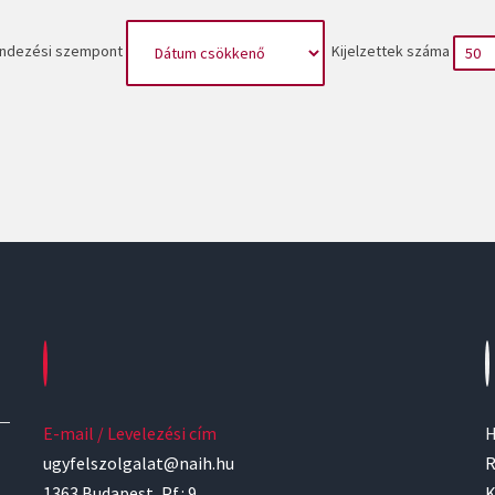
ndezési szempont
Kijelzettek száma
E-mail / Levelezési cím
H
ugyfelszolgalat@naih.hu
R
1363 Budapest, Pf.: 9.
K