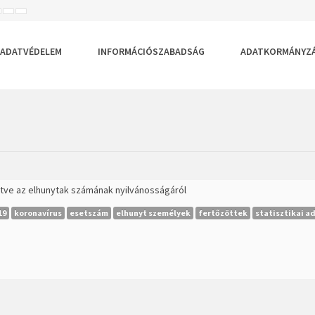
ISEBB
ALAPÉRTELMEZETT
NAGYOBB
BETŰTÍPUS
BETŰMÉRET
BETŰMÉRET
EÁLLÍTÁSA
BEÁLLÍTÁSA
BEÁLLÍTÁSA
ADATVÉDELEM
INFORMÁCIÓSZABADSÁG
ADATKORMÁNYZ
lletve az elhunytak számának nyilvánosságáról
19
koronavírus
esetszám
elhunyt személyek
fertőzöttek
statisztikai a