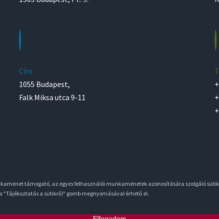
Cím
T
1055 Budapest,
+
Falk Miksa utca 9-11
+
+
unkamenet támogató, az egyes felhasználói munkamenetek azonosítására szolgáló sütik
 a "Tájékoztatás a sütikről" gomb megnyomásával érhető el.
Elfogadom