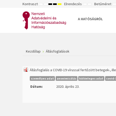
Kontraszt
Elrendezés
Betűméret
ALAPÉRTELMEZETT
ÉJSZAKAI
NAGY
NAGY
NAGY
RÖGZÍTETT
SZÉLES
K
MÓD
MÓD
KONTRASZTÚ
KONTRASZTÚ
KONTRASZTÚ
ELRENDEZÉS
ELRENDEZÉS
FEKETE-
FEKETE
SÁRGA
B
FEHÉR
SÁRGA
FEKETE
A HATÓSÁGRÓL
MÓD
MÓD
MÓD
Kezdőlap
Állásfoglalások
Állásfoglalás a COVID-19 vírussal fertőzött betegek-, i
személyes adat
anonimizálás
különleges adat
covid-
Dátum:
2020. április 23.