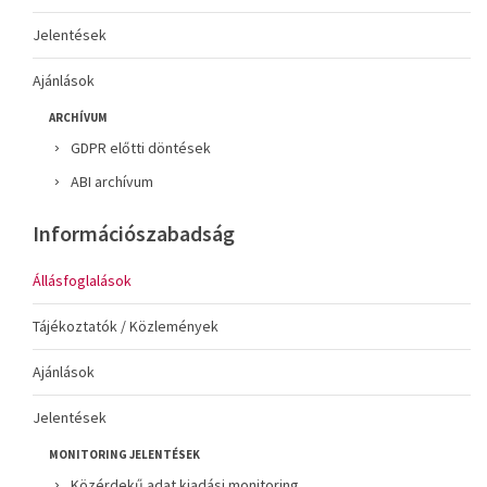
Jelentések
Ajánlások
ARCHÍVUM
GDPR előtti döntések
ABI archívum
Információszabadság
Állásfoglalások
Tájékoztatók / Közlemények
Ajánlások
Jelentések
MONITORING JELENTÉSEK
Közérdekű adat kiadási monitoring