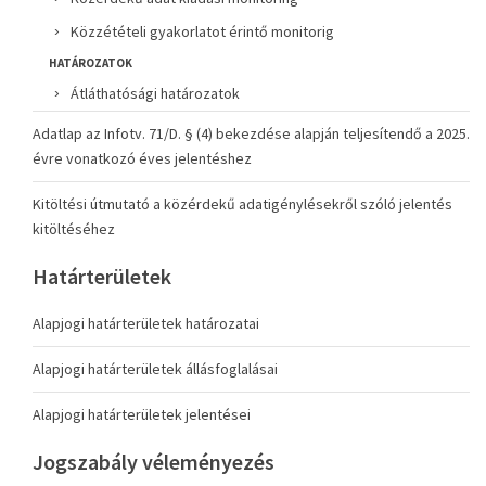
Közzétételi gyakorlatot érintő monitorig
HATÁROZATOK
Átláthatósági határozatok
Adatlap az Infotv. 71/D. § (4) bekezdése alapján teljesítendő a 2025.
évre vonatkozó éves jelentéshez
Kitöltési útmutató a közérdekű adatigénylésekről szóló jelentés
kitöltéséhez
Határterületek
Alapjogi határterületek határozatai
Alapjogi határterületek állásfoglalásai
Alapjogi határterületek jelentései
Jogszabály véleményezés