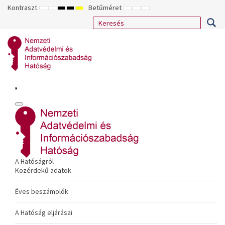
Kontraszt
Betűméret
ALAPÉRTELMEZETT
ÉJSZAKAI
NAGY
NAGY
NAGY
KISEBB
ALAPÉRTELMEZETT
NAGYOBB
MÓD
MÓD
KONTRASZTÚ
KONTRASZTÚ
KONTRASZTÚ
BETŰTÍPUS
BETŰMÉRET
BETŰMÉRET
FEKETE-
FEKETE
SÁRGA
BEÁLLÍTÁSA
BEÁLLÍTÁSA
BEÁLLÍTÁSA
FEHÉR
SÁRGA
FEKETE
MÓD
MÓD
MÓD
A Hatóságról
Közérdekű adatok
Éves beszámolók
A Hatóság eljárásai