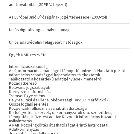
adattovábbítás (GDPR V. fejezet)
Az Európai Unió Bíróságának jogértelmezése (2003-tól)
Uniós digitális jogszabály-csomag
Uniós adatvédelmi felügyeleti hatóságok
Egyéb NAIH részvétel
Információszabadság
Az új információszabadságot támogató online tájékoztató portál
Információszabadsággal kapcsolatos tájékoztatók
Tájékoztató a közérdekű adatigénylések menetéről
Közadatkereső
Releváns jogszabályok
Környezeti információk
Tromsøi Egyezmény
Helyreállítási és Ellenállóképességi Terv 87. Mérföldkő -
Összefoglaló jelentés
Közpénzek felhasználásának átláthatósága
Költségvetési szervek, önkormányzatok stb. szerződési,
támogatási, kifizetési adatai: Központi Információs Közadat-
nyilvántartás
A NAIH közpénzköltés átláthatóságát érintő határozatai
Adatkormányzás
Jogszabályi rendelkezések