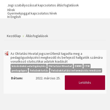
Jogi szabályozással kapcsolatos állásfoglalások
Hírek
Gyermekjoggal kapcsolatos hírek
In English
Kezdőlap
Állásfoglalások
Az Oktatási Hivatal jogszerűtlenül tagadta meg a
pedagógusképzést megkezdő és befejező hallgatók számára
vonatkozó statisztikai adatok kiadását
közérdekű adatigénylés
Oktatási Hivatal
EMMI
ITM
pedagógus
felsőoktatás
felsőoktatási információs rendszer
Dátum:
2022. március 25.
Letöltés