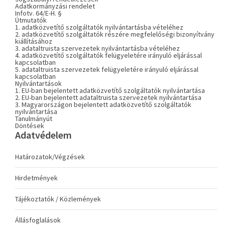
Adatkormányzási rendelet
Infotv. 64/E-H. §
Útmutatók
1. adatközvetítő szolgáltatók nyilvántartásba vételéhez
2. adatközvetítő szolgáltatók részére megfelelőségi bizonyítvány
kiállításához
3. adataltruista szervezetek nyilvántartásba vételéhez
4. adatközvetítő szolgáltatók felügyeletére irányuló eljárással
kapcsolatban
5. adataltruista szervezetek felügyeletére irányuló eljárással
kapcsolatban
Nyilvántartások
1. EU-ban bejelentett adatközvetítő szolgáltatók nyilvántartása
2. EU-ban bejelentett adataltruista szervezetek nyilvántartása
3. Magyarországon bejelentett adatközvetítő szolgáltatók
nyilvántartása
Tanulmányút
Döntések
Adatvédelem
Határozatok/Végzések
Hirdetmények
Tájékoztatók / Közlemények
Állásfoglalások