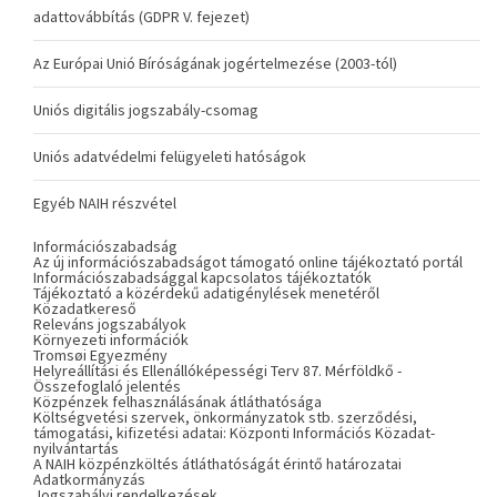
adattovábbítás (GDPR V. fejezet)
Az Európai Unió Bíróságának jogértelmezése (2003-tól)
Uniós digitális jogszabály-csomag
Uniós adatvédelmi felügyeleti hatóságok
Egyéb NAIH részvétel
Információszabadság
Az új információszabadságot támogató online tájékoztató portál
Információszabadsággal kapcsolatos tájékoztatók
Tájékoztató a közérdekű adatigénylések menetéről
Közadatkereső
Releváns jogszabályok
Környezeti információk
Tromsøi Egyezmény
Helyreállítási és Ellenállóképességi Terv 87. Mérföldkő -
Összefoglaló jelentés
Közpénzek felhasználásának átláthatósága
Költségvetési szervek, önkormányzatok stb. szerződési,
támogatási, kifizetési adatai: Központi Információs Közadat-
nyilvántartás
A NAIH közpénzköltés átláthatóságát érintő határozatai
Adatkormányzás
Jogszabályi rendelkezések