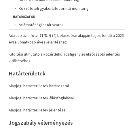
Közzétételi gyakorlatot érintő monitorig
HATÁROZATOK
Átláthatósági határozatok
Adatlap az Infotv. 71/D. § (4) bekezdése alapján teljesítendő a 2025.
évre vonatkozó éves jelentéshez
Kitöltési útmutató a közérdekű adatigénylésekről szóló jelentés
kitöltéséhez
Határterületek
Alapjogi határterületek határozatai
Alapjogi határterületek állásfoglalásai
Alapjogi határterületek jelentései
Jogszabály véleményezés