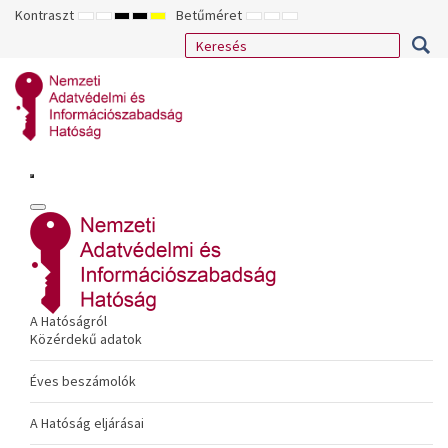
Kontraszt
Betűméret
ALAPÉRTELMEZETT
ÉJSZAKAI
NAGY
NAGY
NAGY
KISEBB
ALAPÉRTELMEZETT
NAGYOBB
MÓD
MÓD
KONTRASZTÚ
KONTRASZTÚ
KONTRASZTÚ
BETŰTÍPUS
BETŰMÉRET
BETŰMÉRET
FEKETE-
FEKETE
SÁRGA
BEÁLLÍTÁSA
BEÁLLÍTÁSA
BEÁLLÍTÁSA
FEHÉR
SÁRGA
FEKETE
MÓD
MÓD
MÓD
A Hatóságról
Közérdekű adatok
Éves beszámolók
A Hatóság eljárásai