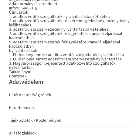
Adatkormányzási rendelet
Infotv. 64/E-H. §
Útmutatók
1. adatközvetítő szolgáltatók nyilvántartásba vételéhez
2. adatközvetítő szolgáltatók részére megfelelőségi bizonyítvány
kiállításához
3. adataltruista szervezetek nyilvántartásba vételéhez
4. adatközvetítő szolgáltatók felügyeletére irányuló eljárással
kapcsolatban
5. adataltruista szervezetek felügyeletére irányuló eljárással
kapcsolatban
Nyilvántartások
1. EU-ban bejelentett adatközvetítő szolgáltatók nyilvántartása
2. EU-ban bejelentett adataltruista szervezetek nyilvántartása
3. Magyarországon bejelentett adatközvetítő szolgáltatók
nyilvántartása
Tanulmányút
Döntések
Adatvédelem
Határozatok/Végzések
Hirdetmények
Tájékoztatók / Közlemények
Állásfoglalások