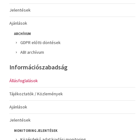
Jelentések
Ajánlások
ARCHÍVUM
GDPR előtti döntések
ABI archívum
Információszabadság
Állásfoglalások
Tájékoztatók / Közlemények
Ajánlások
Jelentések
MONITORING JELENTÉSEK
Közérdekű adat kiadási monitoring