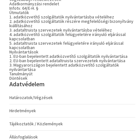
Adatkormányzási rendelet
Infotv. 64/E-H. §
Útmutatók
1. adatközvetítő szolgáltatók nyilvántartásba vételéhez
2. adatközvetítő szolgáltatók részére megfelelőségi bizonyítvány
kiállításához
3. adataltruista szervezetek nyilvántartásba vételéhez
4. adatközvetítő szolgáltatók felügyeletére irányuló eljárással
kapcsolatban
5. adataltruista szervezetek felügyeletére irányuló eljárással
kapcsolatban
Nyilvántartások
1. EU-ban bejelentett adatközvetítő szolgáltatók nyilvántartása
2. EU-ban bejelentett adataltruista szervezetek nyilvántartása
3. Magyarországon bejelentett adatközvetítő szolgáltatók
nyilvántartása
Tanulmányút
Döntések
Adatvédelem
Határozatok/Végzések
Hirdetmények
Tájékoztatók / Közlemények
Állásfoglalások