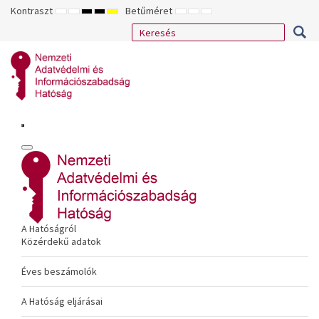
Kontraszt
Betűméret
ALAPÉRTELMEZETT
ÉJSZAKAI
NAGY
NAGY
NAGY
KISEBB
ALAPÉRTELMEZETT
NAGYOBB
MÓD
MÓD
KONTRASZTÚ
KONTRASZTÚ
KONTRASZTÚ
BETŰTÍPUS
BETŰMÉRET
BETŰMÉRET
FEKETE-
FEKETE
SÁRGA
BEÁLLÍTÁSA
BEÁLLÍTÁSA
BEÁLLÍTÁSA
FEHÉR
SÁRGA
FEKETE
MÓD
MÓD
MÓD
A Hatóságról
Közérdekű adatok
Éves beszámolók
A Hatóság eljárásai