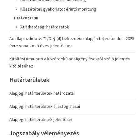
Közzétételi gyakorlatot érintő monitorig
HATÁROZATOK
Átláthatósági határozatok
Adatlap az Infotv. 71/D. § (4) bekezdése alapján teljesítendő a 2025.
évre vonatkozó éves jelentéshez
Kitöltési útmutató a közérdekű adatigénylésekről szóló jelentés
kitöltéséhez
Határterületek
Alapjogi határterületek határozatai
Alapjogi határterületek állásfoglalásai
Alapjogi határterületek jelentései
Jogszabály véleményezés