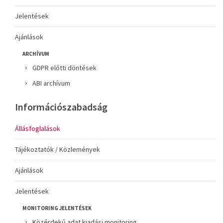
Jelentések
Ajánlások
ARCHÍVUM
GDPR előtti döntések
ABI archívum
Információszabadság
Állásfoglalások
Tájékoztatók / Közlemények
Ajánlások
Jelentések
MONITORING JELENTÉSEK
Közérdekű adat kiadási monitoring