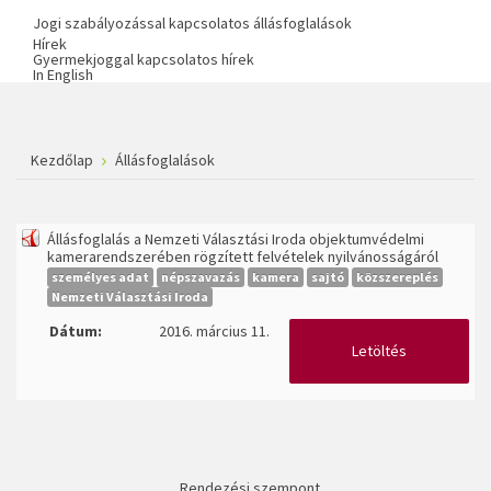
Jogi szabályozással kapcsolatos állásfoglalások
Hírek
Gyermekjoggal kapcsolatos hírek
In English
Kezdőlap
Állásfoglalások
Állásfoglalás a Nemzeti Választási Iroda objektumvédelmi
kamerarendszerében rögzített felvételek nyilvánosságáról
személyes adat
népszavazás
kamera
sajtó
közszereplés
Nemzeti Választási Iroda
Dátum:
2016. március 11.
Letöltés
Rendezési szempont