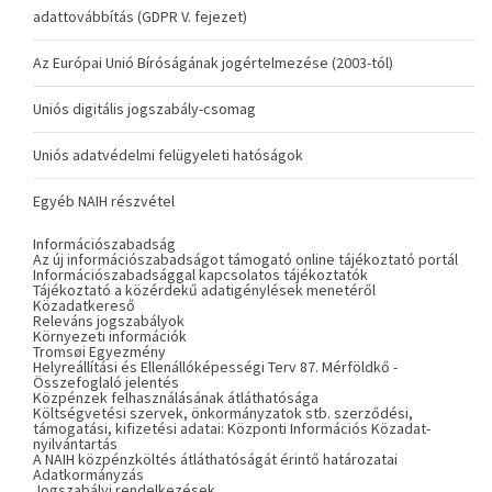
adattovábbítás (GDPR V. fejezet)
Az Európai Unió Bíróságának jogértelmezése (2003-tól)
Uniós digitális jogszabály-csomag
Uniós adatvédelmi felügyeleti hatóságok
Egyéb NAIH részvétel
Információszabadság
Az új információszabadságot támogató online tájékoztató portál
Információszabadsággal kapcsolatos tájékoztatók
Tájékoztató a közérdekű adatigénylések menetéről
Közadatkereső
Releváns jogszabályok
Környezeti információk
Tromsøi Egyezmény
Helyreállítási és Ellenállóképességi Terv 87. Mérföldkő -
Összefoglaló jelentés
Közpénzek felhasználásának átláthatósága
Költségvetési szervek, önkormányzatok stb. szerződési,
támogatási, kifizetési adatai: Központi Információs Közadat-
nyilvántartás
A NAIH közpénzköltés átláthatóságát érintő határozatai
Adatkormányzás
Jogszabályi rendelkezések