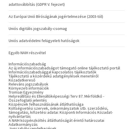
adattovábbítás (GDPR V. fejezet)
Az Európai Unió Bíróságának jogértelmezése (2003-tól)
Uniós digitális jogszabály-csomag
Uniós adatvédelmi felügyeleti hatóságok
Egyéb NAIH részvétel
Információszabadság
Az új információszabadságot támogató online tájékoztató portál
Információszabadsággal kapcsolatos tájékoztatók
Tájékoztató a közérdekű adatigénylések menetéről
Közadatkereső
Releváns jogszabályok
Környezeti információk
Tromsøi Egyezmény
Helyreállítási és Ellenállóképességi Terv 87. Mérföldkő -
Összefoglaló jelentés
Közpénzek felhasználásának átláthatósága
Költségvetési szervek, önkormányzatok stb. szerződési,
támogatási, kifizetési adatai: Központi Információs Közadat-
nyilvántartás
A NAIH közpénzköltés átláthatóságát érintő határozatai
Adatkormányzás
Jogszabályi rendelkezések