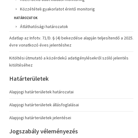
Közzétételi gyakorlatot érintő monitorig
HATÁROZATOK
Átláthatósági határozatok
Adatlap az Infotv. 71/D. § (4) bekezdése alapján teljesítendő a 2025.
évre vonatkozó éves jelentéshez
Kitöltési útmutató a közérdekű adatigénylésekről szóló jelentés
kitöltéséhez
Határterületek
Alapjogi határterületek határozatai
Alapjogi határterületek állásfoglalásai
Alapjogi határterületek jelentései
Jogszabály véleményezés