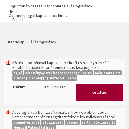
Jogi szabályozással kapcsolatos állásfoglalások
Hírek
Gyermekjoggal kapcsolatos hírek
In English
Kezdőlap
Állásfoglalások
Közéleti botránnyal kapcsolatba került személyről szóló
korábbi híradások törlésének elutasítása jogszerű
sajtó
véleménynyilvánítás szabadsága
Smtv.
médiatartalom
állásfoglalás alapjogi határterületről
Dátum:
2021. június 09.
Letöltés
Állásfoglalás a Nemzeti Választási Iroda objektumvédelmi
kamerarendszerében rögzített felvételek nyilvánosságáról
személyes adat
népszavazás
kamera
sajtó
közszereplés
Nemzeti Választási Iroda