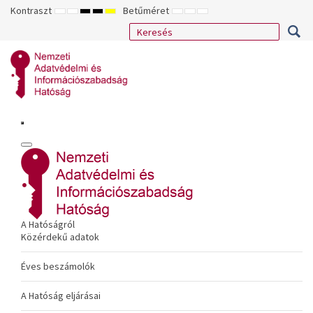
Kontraszt
Betűméret
ALAPÉRTELMEZETT
ÉJSZAKAI
NAGY
NAGY
NAGY
KISEBB
ALAPÉRTELMEZETT
NAGYOBB
MÓD
MÓD
KONTRASZTÚ
KONTRASZTÚ
KONTRASZTÚ
BETŰTÍPUS
BETŰMÉRET
BETŰMÉRET
FEKETE-
FEKETE
SÁRGA
BEÁLLÍTÁSA
BEÁLLÍTÁSA
BEÁLLÍTÁSA
FEHÉR
SÁRGA
FEKETE
MÓD
MÓD
MÓD
A Hatóságról
Közérdekű adatok
Éves beszámolók
A Hatóság eljárásai