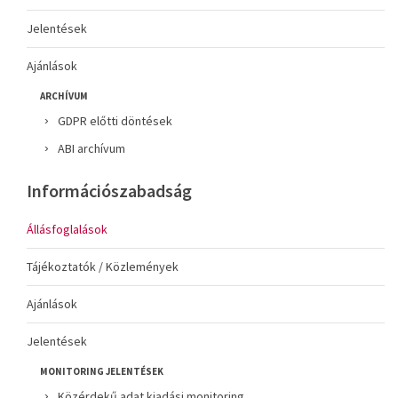
Jelentések
Ajánlások
ARCHÍVUM
GDPR előtti döntések
ABI archívum
Információszabadság
Állásfoglalások
Tájékoztatók / Közlemények
Ajánlások
Jelentések
MONITORING JELENTÉSEK
Közérdekű adat kiadási monitoring