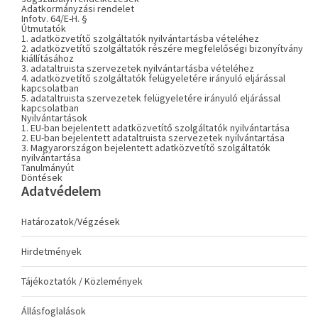
Adatkormányzási rendelet
Infotv. 64/E-H. §
Útmutatók
1. adatközvetítő szolgáltatók nyilvántartásba vételéhez
2. adatközvetítő szolgáltatók részére megfelelőségi bizonyítvány
kiállításához
3. adataltruista szervezetek nyilvántartásba vételéhez
4. adatközvetítő szolgáltatók felügyeletére irányuló eljárással
kapcsolatban
5. adataltruista szervezetek felügyeletére irányuló eljárással
kapcsolatban
Nyilvántartások
1. EU-ban bejelentett adatközvetítő szolgáltatók nyilvántartása
2. EU-ban bejelentett adataltruista szervezetek nyilvántartása
3. Magyarországon bejelentett adatközvetítő szolgáltatók
nyilvántartása
Tanulmányút
Döntések
Adatvédelem
Határozatok/Végzések
Hirdetmények
Tájékoztatók / Közlemények
Állásfoglalások