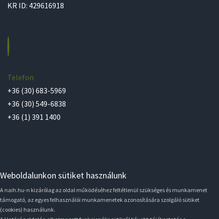
KR ID: 429616918
Telefon
+36 (30) 683-5969
+36 (30) 549-6838
+36 (1) 391 1400
Weboldalunkon sütiket használunk
A naih.hu-n kizárólag az oldal működéséhez feltétlenül szükséges és munkamenet
támogató, az egyes felhasználói munkamenetek azonosítására szolgáló sütiket
(cookies) használunk.