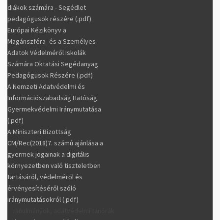
diákok számára - Segédlet
pedagógusok részére (.pdf)
Európai Kézikönyv a
Magánszféra- és a Személyes
Adatok Védelméről Iskolák
Számára Oktatási Segédanyag
Pedagógusok Részére (.pdf)
A Nemzeti Adatvédelmi és
Információszabadság Hatóság
Gyermekvédelmi Iránymutatása
(.pdf)
A Miniszteri Bizottság
CM/Rec(2018)7. számú ajánlása a
gyermek jogainak a digitális
környezetben való tiszteletben
tartásáról, védelméről és
érvényesítéséről szóló
iránymutatásokról (.pdf)
Tanulmányok, adatvédelmi tanórák