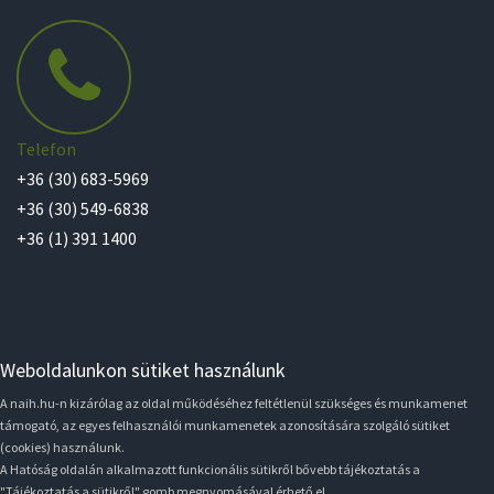
Telefon
+36 (30) 683-5969
+36 (30) 549-6838
+36 (1) 391 1400
Weboldalunkon sütiket használunk
A naih.hu-n kizárólag az oldal működéséhez feltétlenül szükséges és munkamenet
támogató, az egyes felhasználói munkamenetek azonosítására szolgáló sütiket
(cookies) használunk.
A Hatóság oldalán alkalmazott funkcionális sütikről bővebb tájékoztatás a
"Tájékoztatás a sütikről" gomb megnyomásával érhető el.