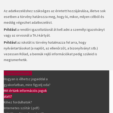
Az adatkezeléshez szükséges az érintett hozzájárulása, illetve sok
esetben a törvény határozza meg, hogy ki, mikor, milyen célból és
meddig végezhet adatkezelést.
Például
a rendőri igazoltatásnál át kell adni a személyi igazolványt
vagy az orvosnál a TAJ-kártyát.
Például
az iskolát is törvény hatalmazza fel arra, hogy
nyilvántartásokat (a naplót, az ellenőrzőt, a bizonyítványt stb.)
vezessen Rólad, a bennük rejlő információkat pedig szüleid is
megismerhetik.
Gyermekeknek
Hogyan is élhetsz jogaiddal a
gyakorlatban, mire figyelj oda?
Mit értünk információs jogok
alatt?
Kihez fordulhatok?
Internetes szótár (.pdf)