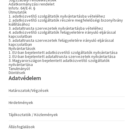
Jogszabályi rendelkezések
Adatkormányzási rendelet
Infotv. 64/E-H. §
Útmutatók
1. adatközvetítő szolgáltatók nyilvántartásba vételéhez
2. adatközvetítő szolgáltatók részére megfelelőségi bizonyítvány
kiállításához
3. adataltruista szervezetek nyilvántartásba vételéhez
4. adatközvetítő szolgáltatók felügyeletére irányuló eljárással
kapcsolatban
5. adataltruista szervezetek felügyeletére irányuló eljárással
kapcsolatban
Nyilvántartások
1. EU-ban bejelentett adatközvetítő szolgáltatók nyilvántartása
2. EU-ban bejelentett adataltruista szervezetek nyilvántartása
3. Magyarországon bejelentett adatközvetítő szolgáltatók
nyilvántartása
Tanulmányút
Döntések
Adatvédelem
Határozatok/Végzések
Hirdetmények
Tájékoztatók / Közlemények
Állásfoglalások