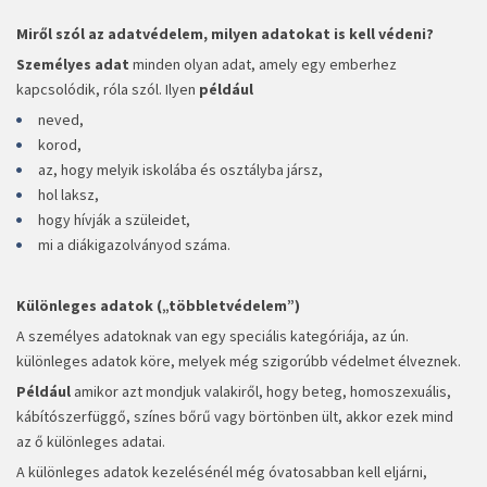
Miről szól az adatvédelem, milyen adatokat is kell védeni?
Személyes adat
minden olyan adat, amely egy emberhez
kapcsolódik, róla szól. Ilyen
például
neved,
korod,
az, hogy melyik iskolába és osztályba jársz,
hol laksz,
hogy hívják a szüleidet,
mi a diákigazolványod száma.
Különleges adatok („többletvédelem”)
A személyes adatoknak van egy speciális kategóriája, az ún.
különleges adatok köre, melyek még szigorúbb védelmet élveznek.
Például
amikor azt mondjuk valakiről, hogy beteg, homoszexuális,
kábítószerfüggő, színes bőrű vagy börtönben ült, akkor ezek mind
az ő különleges adatai.
A különleges adatok kezelésénél még óvatosabban kell eljárni,