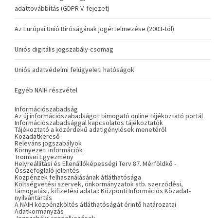
adattovábbítás (GDPR V. fejezet)
Az Európai Unió Bíróságának jogértelmezése (2003-tól)
Uniós digitális jogszabály-csomag
Uniós adatvédelmi felügyeleti hatóságok
Egyéb NAIH részvétel
Információszabadság
Az új információszabadságot támogató online tájékoztató portál
Információszabadsággal kapcsolatos tájékoztatók
Tájékoztató a közérdekű adatigénylések menetéről
Közadatkereső
Releváns jogszabályok
Környezeti információk
Tromsøi Egyezmény
Helyreállítási és Ellenállóképességi Terv 87. Mérföldkő -
Összefoglaló jelentés
Közpénzek felhasználásának átláthatósága
Költségvetési szervek, önkormányzatok stb. szerződési,
támogatási, kifizetési adatai: Központi Információs Közadat-
nyilvántartás
A NAIH közpénzköltés átláthatóságát érintő határozatai
Adatkormányzás