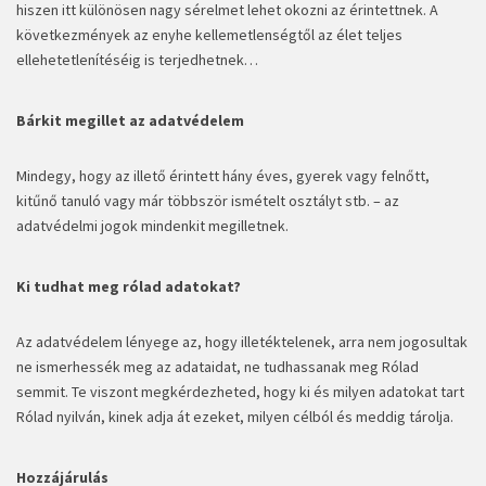
hiszen itt különösen nagy sérelmet lehet okozni az érintettnek. A
következmények az enyhe kellemetlenségtől az élet teljes
ellehetetlenítéséig is terjedhetnek…
Bárkit megillet az adatvédelem
Mindegy, hogy az illető érintett hány éves, gyerek vagy felnőtt,
kitűnő tanuló vagy már többször ismételt osztályt stb. – az
adatvédelmi jogok mindenkit megilletnek.
Ki tudhat meg rólad adatokat?
Az adatvédelem lényege az, hogy illetéktelenek, arra nem jogosultak
ne ismerhessék meg az adataidat, ne tudhassanak meg Rólad
semmit. Te viszont megkérdezheted, hogy ki és milyen adatokat tart
Rólad nyilván, kinek adja át ezeket, milyen célból és meddig tárolja.
Hozzájárulás