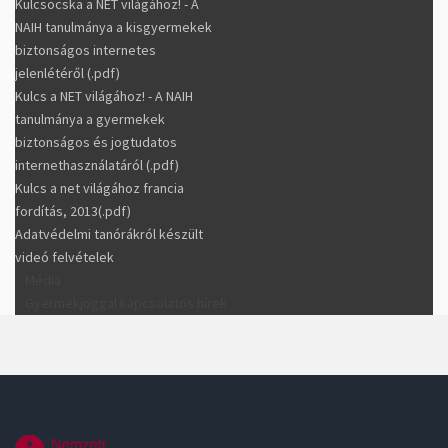
Kulcsocska a NET világához! - A
NAIH tanulmánya a kisgyermekek
biztonságos internetes
jelenlétéről (.pdf)
Kulcs a NET világához! - A NAIH
tanulmánya a gyermekek
biztonságos és jogtudatos
internethasználatáról (.pdf)
Kulcs a net világához francia
fordítás, 2013(.pdf)
Adatvédelmi tanórákról készült
videó felvételek
Média
Gyermekjoggal kapcsolatos hírek