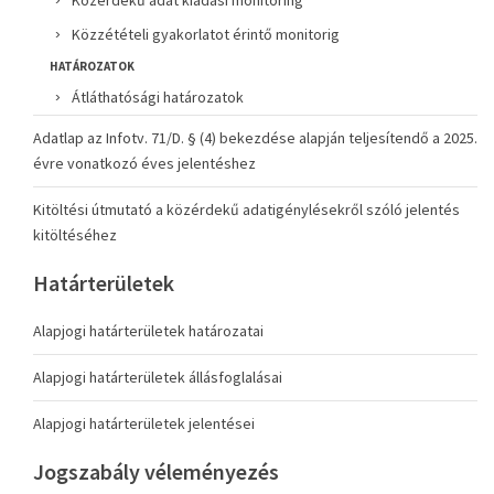
Közérdekű adat kiadási monitoring
Közzétételi gyakorlatot érintő monitorig
HATÁROZATOK
Átláthatósági határozatok
Adatlap az Infotv. 71/D. § (4) bekezdése alapján teljesítendő a 2025.
évre vonatkozó éves jelentéshez
Kitöltési útmutató a közérdekű adatigénylésekről szóló jelentés
kitöltéséhez
Határterületek
Alapjogi határterületek határozatai
Alapjogi határterületek állásfoglalásai
Alapjogi határterületek jelentései
Jogszabály véleményezés