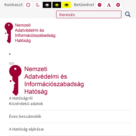
Kontraszt
ALAPÉRTELMEZETT
ÉJSZAKAI
NAGY
NAGY
NAGY
Betűméret
KISEBB
ALAPÉRTELME
NAGYOB
MÓD
MÓD
KONTRASZTÚ
KONTRASZTÚ
KONTRASZTÚ
BETŰTÍPUS
BETŰMÉRET
BETŰMÉ
FEKETE-
FEKETE
SÁRGA
BEÁLLÍTÁSA
BEÁLLÍTÁSA
BEÁLLÍT
FEHÉR
SÁRGA
FEKETE
MÓD
MÓD
MÓD
A Hatóságról
Közérdekű adatok
Éves beszámolók
A Hatóság eljárásai