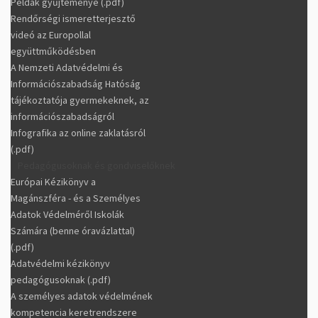
Példák gyűjteménye (.pdf)
Rendőrségi ismeretterjesztő
videó az Europollal
együttműködésben
A Nemzeti Adatvédelmi és
Információszabadság Hatóság
tájékoztatója gyermekeknek, az
információszabadságról
Infografika az online zaklatásról
(.pdf)
Pedagógusoknak és gondviselőknek
Európai Kézikönyv a
Magánszféra - és a Személyes
Adatok Védelméről Iskolák
Számára (benne óravázlattal)
(.pdf)
Adatvédelmi kézikönyv
pedagógusoknak (.pdf)
A személyes adatok védelmének
kompetencia keretrendszere