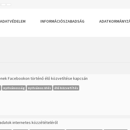
ISEBB
ALAPÉRTELMEZETT
NAGYOBB
BETŰTÍPUS
BETŰMÉRET
BETŰMÉRET
EÁLLÍTÁSA
BEÁLLÍTÁSA
BEÁLLÍTÁSA
ADATVÉDELEM
INFORMÁCIÓSZABADSÁG
ADATKORMÁNYZ
ésének Facebookon történő élő közvetítése kapcsán
nyilvánosság
nyilvános ülés
élő közvetítés
s adatok internetes közzétételéről