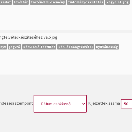
s adat
levéltár
történelmi esemény
tudományos kutatás
kegyeleti jog
ngfelvétel készítéséhez való jog
önyv
jegyző
képviselő-testület
kép- és hangfelvétel
nyilvánosság
ndezési szempont
Kijelzettek száma