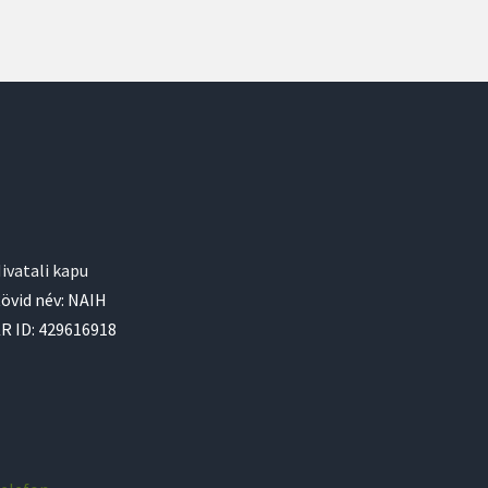
ivatali kapu
övid név: NAIH
R ID: 429616918