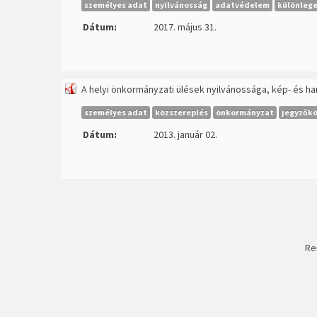
személyes adat
nyilvánosság
adatvédelem
különlege
Dátum:
2017. május 31.
A helyi önkormányzati ülések nyilvánossága, kép- és ha
személyes adat
közszereplés
önkormányzat
jegyzők
Dátum:
2013. január 02.
Re