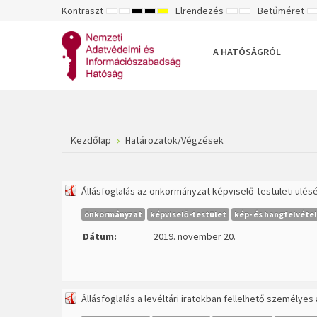
Kontraszt
Elrendezés
Betűméret
ALAPÉRTELMEZETT
ÉJSZAKAI
NAGY
NAGY
NAGY
RÖGZÍTETT
SZÉLES
K
MÓD
MÓD
KONTRASZTÚ
KONTRASZTÚ
KONTRASZTÚ
ELRENDEZÉS
ELRENDEZÉS
FEKETE-
FEKETE
SÁRGA
B
FEHÉR
SÁRGA
FEKETE
A HATÓSÁGRÓL
MÓD
MÓD
MÓD
Kezdőlap
Határozatok/Végzések
Állásfoglalás az önkormányzat képviselő-testületi ül
önkormányzat
képviselő-testület
kép- és hangfelvétel
Dátum:
2019. november 20.
Állásfoglalás a levéltári iratokban fellelhető személye