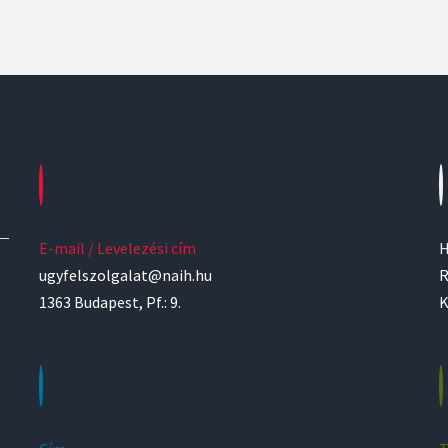
E-mail / Levelezési cím
H
ugyfelszolgalat@naih.hu
R
1363 Budapest, Pf.: 9.
K