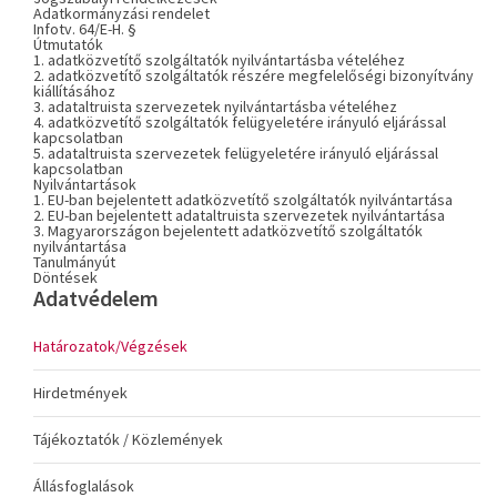
Adatkormányzási rendelet
Infotv. 64/E-H. §
Útmutatók
1. adatközvetítő szolgáltatók nyilvántartásba vételéhez
2. adatközvetítő szolgáltatók részére megfelelőségi bizonyítvány
kiállításához
3. adataltruista szervezetek nyilvántartásba vételéhez
4. adatközvetítő szolgáltatók felügyeletére irányuló eljárással
kapcsolatban
5. adataltruista szervezetek felügyeletére irányuló eljárással
kapcsolatban
Nyilvántartások
1. EU-ban bejelentett adatközvetítő szolgáltatók nyilvántartása
2. EU-ban bejelentett adataltruista szervezetek nyilvántartása
3. Magyarországon bejelentett adatközvetítő szolgáltatók
nyilvántartása
Tanulmányút
Döntések
Adatvédelem
Határozatok/Végzések
Hirdetmények
Tájékoztatók / Közlemények
Állásfoglalások