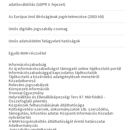
adattovábbítás (GDPR V. fejezet)
Az Európai Unió Bíróságának jogértelmezése (2003-tól)
Uniós digitális jogszabály-csomag
Uniós adatvédelmi felügyeleti hatóságok
Egyéb NAIH részvétel
Információszabadság
Az új információszabadságot támogató online tájékoztató portál
Információszabadsággal kapcsolatos tájékoztatók
Tájékoztató a közérdekű adatigénylések menetéről
Közadatkereső
Releváns jogszabályok
Környezeti információk
Tromsøi Egyezmény
Helyreállítási és Ellenállóképességi Terv 87. Mérföldkő -
Összefoglaló jelentés
Közpénzek felhasználásának átláthatósága
Költségvetési szervek, önkormányzatok stb. szerződési,
támogatási, kifizetési adatai: Központi Információs Közadat-
nyilvántartás
A NAIH közpénzköltés átláthatóságát érintő határozatai
Adatkormányzás
Jogszabályi rendelkezések