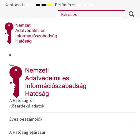
Kontraszt
Betűméret
ALAPÉRTELMEZETT
ÉJSZAKAI
NAGY
NAGY
NAGY
KISEBB
ALAPÉRTELMEZETT
NAGYOBB
MÓD
MÓD
KONTRASZTÚ
KONTRASZTÚ
KONTRASZTÚ
BETŰTÍPUS
BETŰMÉRET
BETŰMÉRET
FEKETE-
FEKETE
SÁRGA
BEÁLLÍTÁSA
BEÁLLÍTÁSA
BEÁLLÍTÁSA
FEHÉR
SÁRGA
FEKETE
MÓD
MÓD
MÓD
A Hatóságról
Közérdekű adatok
Éves beszámolók
A Hatóság eljárásai