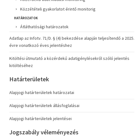
Közzétételi gyakorlatot érintő monitorig
HATÁROZATOK
Átláthatósági határozatok
Adatlap az Infotv. 71/D. § (4) bekezdése alapján teljesítendő a 2025.
évre vonatkozó éves jelentéshez
Kitöltési útmutató a közérdekű adatigénylésekről szóló jelentés
kitöltéséhez
Határterületek
Alapjogi határterületek határozatai
Alapjogi határterületek állásfoglalásai
Alapjogi határterületek jelentései
Jogszabály véleményezés