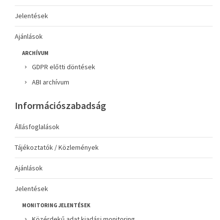
Jelentések
Ajánlások
ARCHÍVUM
GDPR előtti döntések
ABI archívum
Információszabadság
Állásfoglalások
Tájékoztatók / Közlemények
Ajánlások
Jelentések
MONITORING JELENTÉSEK
Közérdekű adat kiadási monitoring