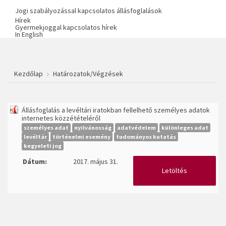
Jogi szabályozással kapcsolatos állásfoglalások
Hírek
Gyermekjoggal kapcsolatos hírek
In English
Kezdőlap
Határozatok/Végzések
Állásfoglalás a levéltári iratokban fellelhető személyes adatok
internetes közzétételéről
személyes adat
nyilvánosság
adatvédelem
különleges adat
levéltár
történelmi esemény
tudományos kutatás
kegyeleti jog
Dátum:
2017. május 31.
Letöltés