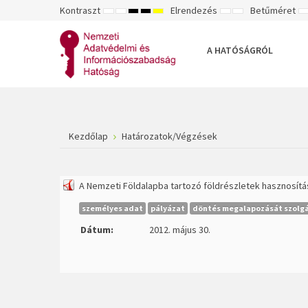
Kontraszt
Elrendezés
Betűméret
ALAPÉRTELMEZETT
ÉJSZAKAI
NAGY
NAGY
NAGY
RÖGZÍTETT
SZÉLES
K
MÓD
MÓD
KONTRASZTÚ
KONTRASZTÚ
KONTRASZTÚ
ELRENDEZÉS
ELRENDEZÉS
FEKETE-
FEKETE
SÁRGA
B
FEHÉR
SÁRGA
FEKETE
A HATÓSÁGRÓL
MÓD
MÓD
MÓD
Kezdőlap
Határozatok/Végzések
A Nemzeti Földalapba tartozó földrészletek hasznosít
személyes adat
pályázat
döntés megalapozását szolgá
Dátum:
2012. május 30.