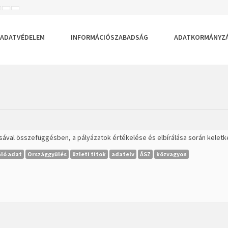
ISEBB
ALAPÉRTELMEZETT
NAGYOBB
BETŰTÍPUS
BETŰMÉRET
BETŰMÉRET
EÁLLÍTÁSA
BEÁLLÍTÁSA
BEÁLLÍTÁSA
ADATVÉDELEM
INFORMÁCIÓSZABADSÁG
ADATKORMÁNYZ
ásával összefüggésben, a pályázatok értékelése és elbírálása során kele
ló adat
Országgyűlés
üzleti titok
adatelv
ÁSZ
közvagyon