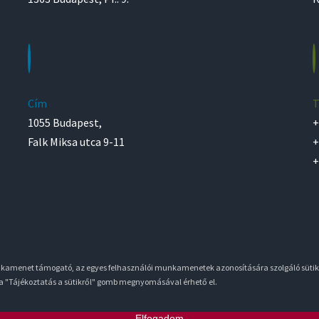
Cím
T
1055 Budapest,
+
Falk Miksa utca 9-11
+
+
unkamenet támogató, az egyes felhasználói munkamenetek azonosítására szolgáló sütik
 a "Tájékoztatás a sütikről" gomb megnyomásával érhető el.
Elfogadom