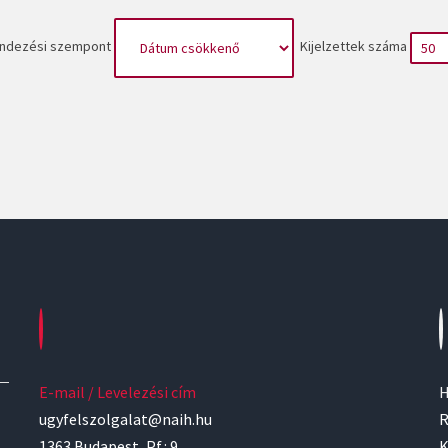
ndezési szempont
Kijelzettek száma
E-mail / Levelezési cím
H
ugyfelszolgalat@naih.hu
R
1363 Budapest, Pf.: 9.
K