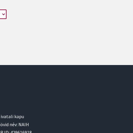
ivatali kapu
övid név: NAIH
R ID: 429616918