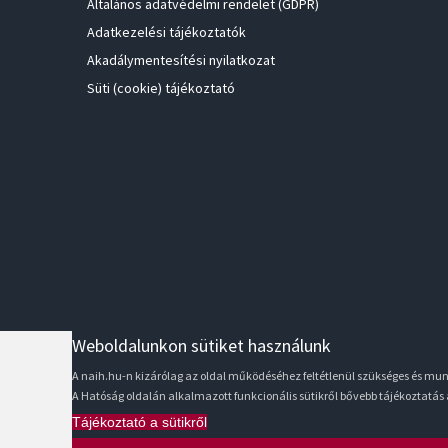
Általános adatvédelmi rendelet (GDPR)
Adatkezelési tájékoztatók
Akadálymentesítési nyilatkozat
Süti (cookie) tájékoztató
Weboldalunkon sütiket használunk
A naih.hu-n kizárólag az oldal működéséhez feltétlenül szükséges és m
A Hatóság oldalán alkalmazott funkcionális sütikről bővebb tájékoztatás
Tájékoztató a sütikről