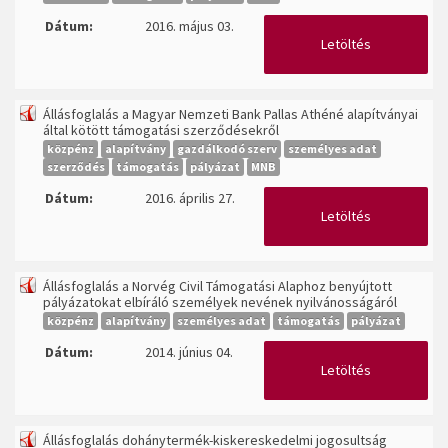
Dátum:
2016. május 03.
Letöltés
Állásfoglalás a Magyar Nemzeti Bank Pallas Athéné alapítványai
által kötött támogatási szerződésekről
közpénz
alapítvány
gazdálkodó szerv
személyes adat
szerződés
támogatás
pályázat
MNB
Dátum:
2016. április 27.
Letöltés
Állásfoglalás a Norvég Civil Támogatási Alaphoz benyújtott
pályázatokat elbíráló személyek nevének nyilvánosságáról
közpénz
alapítvány
személyes adat
támogatás
pályázat
Dátum:
2014. június 04.
Letöltés
Állásfoglalás dohánytermék-kiskereskedelmi jogosultság