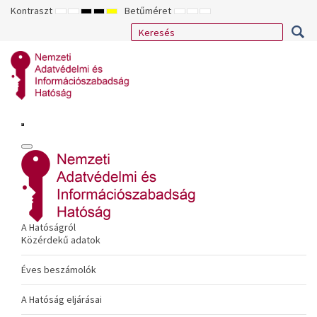
Kontraszt
Betűméret
ALAPÉRTELMEZETT
ÉJSZAKAI
NAGY
NAGY
NAGY
KISEBB
ALAPÉRTELMEZETT
NAGYOBB
MÓD
MÓD
KONTRASZTÚ
KONTRASZTÚ
KONTRASZTÚ
BETŰTÍPUS
BETŰMÉRET
BETŰMÉRET
FEKETE-
FEKETE
SÁRGA
BEÁLLÍTÁSA
BEÁLLÍTÁSA
BEÁLLÍTÁSA
FEHÉR
SÁRGA
FEKETE
MÓD
MÓD
MÓD
A Hatóságról
Közérdekű adatok
Éves beszámolók
A Hatóság eljárásai