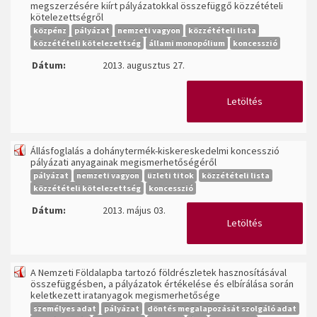
megszerzésére kiírt pályázatokkal összefüggő közzétételi
kötelezettségről
közpénz
pályázat
nemzeti vagyon
közzétételi lista
közzétételi kötelezettség
állami monopólium
koncesszió
Dátum:
2013. augusztus 27.
Letöltés
Állásfoglalás a dohánytermék-kiskereskedelmi koncesszió
pályázati anyagainak megismerhetőségéről
pályázat
nemzeti vagyon
üzleti titok
közzétételi lista
közzétételi kötelezettség
koncesszió
Dátum:
2013. május 03.
Letöltés
A Nemzeti Földalapba tartozó földrészletek hasznosításával
összefüggésben, a pályázatok értékelése és elbírálása során
keletkezett iratanyagok megismerhetősége
személyes adat
pályázat
döntés megalapozását szolgáló adat