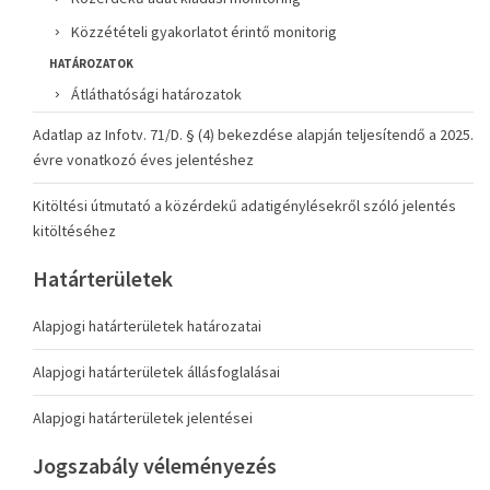
Közzétételi gyakorlatot érintő monitorig
HATÁROZATOK
Átláthatósági határozatok
Adatlap az Infotv. 71/D. § (4) bekezdése alapján teljesítendő a 2025.
évre vonatkozó éves jelentéshez
Kitöltési útmutató a közérdekű adatigénylésekről szóló jelentés
kitöltéséhez
Határterületek
Alapjogi határterületek határozatai
Alapjogi határterületek állásfoglalásai
Alapjogi határterületek jelentései
Jogszabály véleményezés