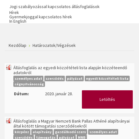
Jogi szabályozással kapcsolatos állásfoglalások
Hírek
Gyermekjoggal kapcsolatos hírek
In English
Kezdőlap
Határozatok/Végzések
Állásfoglalás az egyedi közzétételi lista alapján közzéteendő
adatokról
személyes adat
szerződés
pályázat
egyedi közzétételi lista
cégnyilvánosság
Dátum:
2020. január 28.
Letöltés
Állásfoglalás a Magyar Nemzeti Bank Pallas Athéné alapítványai
által kötött támogatási szerződésekről
közpénz
alapítvány
gazdálkodó szerv
személyes adat
szerződés
támogatás
pályázat
MNB