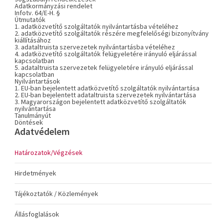
Adatkormányzási rendelet
Infotv. 64/E-H. §
Útmutatók
1. adatközvetítő szolgáltatók nyilvántartásba vételéhez
2. adatközvetítő szolgáltatók részére megfelelőségi bizonyítvány
kiállításához
3. adataltruista szervezetek nyilvántartásba vételéhez
4. adatközvetítő szolgáltatók felügyeletére irányuló eljárással
kapcsolatban
5. adataltruista szervezetek felügyeletére irányuló eljárással
kapcsolatban
Nyilvántartások
1. EU-ban bejelentett adatközvetítő szolgáltatók nyilvántartása
2. EU-ban bejelentett adataltruista szervezetek nyilvántartása
3. Magyarországon bejelentett adatközvetítő szolgáltatók
nyilvántartása
Tanulmányút
Döntések
Adatvédelem
Határozatok/Végzések
Hirdetmények
Tájékoztatók / Közlemények
Állásfoglalások