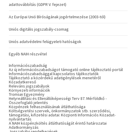
adattovábbítás (GDPR V. fejezet)
Az Európai Unió Bíróságának jogértelmezése (2003-tól)
Uniós digitális jogszabály-csomag
Uniós adatvédelmi felügyeleti hatóságok
Egyéb NAIH részvétel
Információszabadság
Az új információszabadságot támogató online tájékoztató portál
Információszabadsággal kapcsolatos tájékoztatók
Tájékoztató a közérdekű adatigénylések menetéről
Közadatkereső
Releváns jogszabályok
Környezeti információk
Tromsøi Egyezmény
Helyreállítási és Ellenállóképességi Terv 87. Mérföldkő -
Összefoglaló jelentés
Közpénzek felhasználásának átláthatósága
Költségvetési szervek, önkormányzatok stb. szerződési,
támogatási, kifizetési adatai: Központi Információs Közadat-
nyilvántartás
A NAIH közpénzköltés átláthatóságát érintő határozatai
Adatkormányzás
Jogszabályi rendelkezések