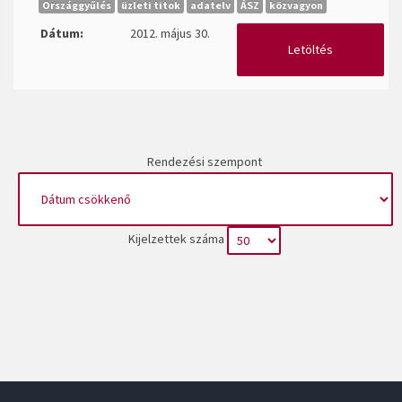
Országgyűlés
üzleti titok
adatelv
ÁSZ
közvagyon
Dátum:
2012. május 30.
Letöltés
Rendezési szempont
Kijelzettek száma