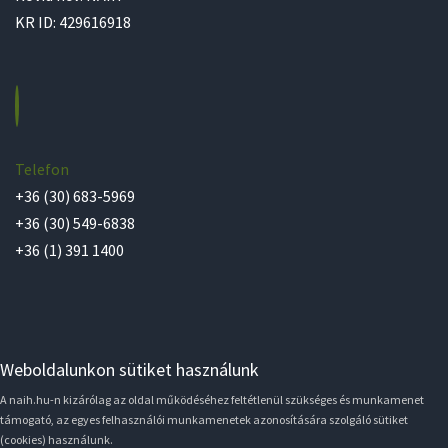
KR ID: 429616918
Telefon
+36 (30) 683-5969
+36 (30) 549-6838
+36 (1) 391 1400
Weboldalunkon sütiket használunk
A naih.hu-n kizárólag az oldal működéséhez feltétlenül szükséges és munkamenet
támogató, az egyes felhasználói munkamenetek azonosítására szolgáló sütiket
(cookies) használunk.