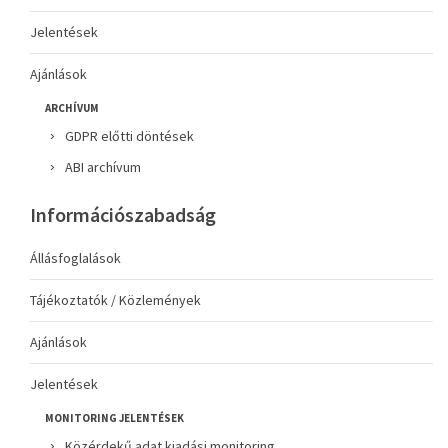
Jelentések
Ajánlások
ARCHÍVUM
GDPR előtti döntések
ABI archívum
Információszabadság
Állásfoglalások
Tájékoztatók / Közlemények
Ajánlások
Jelentések
MONITORING JELENTÉSEK
Közérdekű adat kiadási monitoring