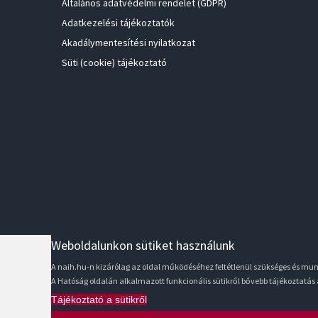
Általános adatvédelmi rendelet (GDPR)
Adatkezelési tájékoztatók
Akadálymentesítési nyilatkozat
Süti (cookie) tájékoztató
Weboldalunkon sütiket használunk
A naih.hu-n kizárólag az oldal működéséhez feltétlenül szükséges és m
A Hatóság oldalán alkalmazott funkcionális sütikről bővebb tájékoztatás
Tájékoztató a sütikről