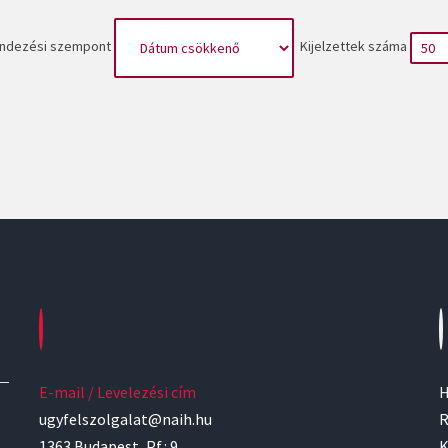
ndezési szempont
Kijelzettek száma
E-mail / Levelezési cím
H
ugyfelszolgalat@naih.hu
R
1363 Budapest, Pf.: 9.
K