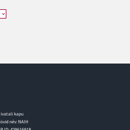
ivatali kapu
övid név: NAIH
R ID: 429616918