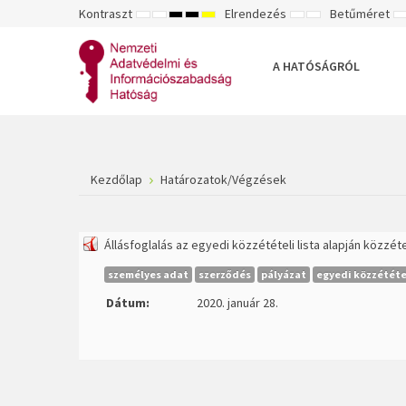
Kontraszt
Elrendezés
Betűméret
ALAPÉRTELMEZETT
ÉJSZAKAI
NAGY
NAGY
NAGY
RÖGZÍTETT
SZÉLES
K
MÓD
MÓD
KONTRASZTÚ
KONTRASZTÚ
KONTRASZTÚ
ELRENDEZÉS
ELRENDEZÉS
FEKETE-
FEKETE
SÁRGA
B
FEHÉR
SÁRGA
FEKETE
A HATÓSÁGRÓL
MÓD
MÓD
MÓD
Kezdőlap
Határozatok/Végzések
Állásfoglalás az egyedi közzétételi lista alapján közzé
személyes adat
szerződés
pályázat
egyedi közzététel
Dátum:
2020. január 28.