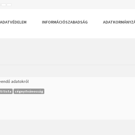
ISEBB
ALAPÉRTELMEZETT
NAGYOBB
BETŰTÍPUS
BETŰMÉRET
BETŰMÉRET
EÁLLÍTÁSA
BEÁLLÍTÁSA
BEÁLLÍTÁSA
ADATVÉDELEM
INFORMÁCIÓSZABADSÁG
ADATKORMÁNYZ
teendő adatokról
i lista
cégnyilvánosság