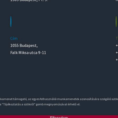
Cím
T
1055 Budapest,
+
Falk Miksa utca 9-11
+
+
unkamenet támogató, az egyes felhasználói munkamenetek azonosítására szolgáló sütik
 a "Tájékoztatás a sütikről" gomb megnyomásával érhető el.
Elfogadom