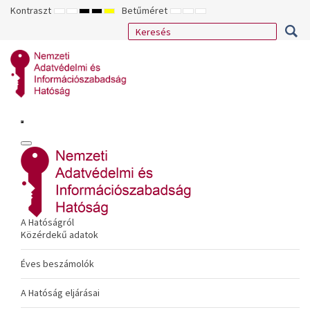
Kontraszt
Betűméret
ALAPÉRTELMEZETT
ÉJSZAKAI
NAGY
NAGY
NAGY
KISEBB
ALAPÉRTELMEZETT
NAGYOBB
MÓD
MÓD
KONTRASZTÚ
KONTRASZTÚ
KONTRASZTÚ
BETŰTÍPUS
BETŰMÉRET
BETŰMÉRET
FEKETE-
FEKETE
SÁRGA
BEÁLLÍTÁSA
BEÁLLÍTÁSA
BEÁLLÍTÁSA
FEHÉR
SÁRGA
FEKETE
MÓD
MÓD
MÓD
A Hatóságról
Közérdekű adatok
Éves beszámolók
A Hatóság eljárásai