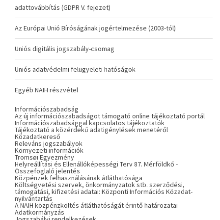
adattovábbítás (GDPR V. fejezet)
Az Európai Unió Bíróságának jogértelmezése (2003-tól)
Uniós digitális jogszabály-csomag
Uniós adatvédelmi felügyeleti hatóságok
Egyéb NAIH részvétel
Információszabadság
Az új információszabadságot támogató online tájékoztató portál
Információszabadsággal kapcsolatos tájékoztatók
Tájékoztató a közérdekű adatigénylések menetéről
Közadatkereső
Releváns jogszabályok
Környezeti információk
Tromsøi Egyezmény
Helyreállítási és Ellenállóképességi Terv 87. Mérföldkő -
Összefoglaló jelentés
Közpénzek felhasználásának átláthatósága
Költségvetési szervek, önkormányzatok stb. szerződési,
támogatási, kifizetési adatai: Központi Információs Közadat-
nyilvántartás
A NAIH közpénzköltés átláthatóságát érintő határozatai
Adatkormányzás
Jogszabályi rendelkezések