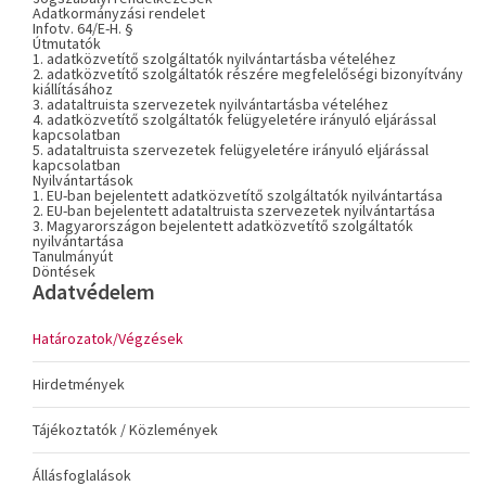
Adatkormányzási rendelet
Infotv. 64/E-H. §
Útmutatók
1. adatközvetítő szolgáltatók nyilvántartásba vételéhez
2. adatközvetítő szolgáltatók részére megfelelőségi bizonyítvány
kiállításához
3. adataltruista szervezetek nyilvántartásba vételéhez
4. adatközvetítő szolgáltatók felügyeletére irányuló eljárással
kapcsolatban
5. adataltruista szervezetek felügyeletére irányuló eljárással
kapcsolatban
Nyilvántartások
1. EU-ban bejelentett adatközvetítő szolgáltatók nyilvántartása
2. EU-ban bejelentett adataltruista szervezetek nyilvántartása
3. Magyarországon bejelentett adatközvetítő szolgáltatók
nyilvántartása
Tanulmányút
Döntések
Adatvédelem
Határozatok/Végzések
Hirdetmények
Tájékoztatók / Közlemények
Állásfoglalások