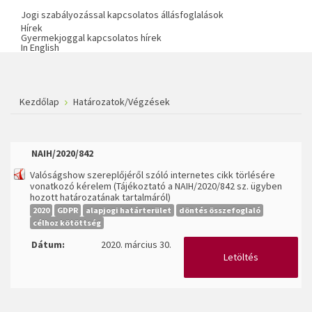
Jogi szabályozással kapcsolatos állásfoglalások
Hírek
Gyermekjoggal kapcsolatos hírek
In English
Kezdőlap
Határozatok/Végzések
NAIH/2020/842
Valóságshow szereplőjéről szóló internetes cikk törlésére
vonatkozó kérelem (Tájékoztató a NAIH/2020/842 sz. ügyben
hozott határozatának tartalmáról)
2020
GDPR
alapjogi határterület
döntés összefoglaló
célhoz kötöttség
Dátum:
2020. március 30.
Letöltés