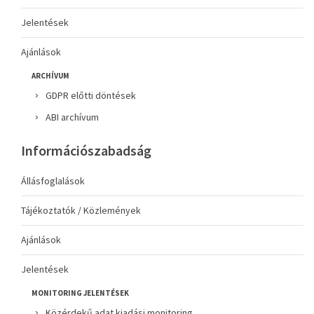
Jelentések
Ajánlások
ARCHÍVUM
GDPR előtti döntések
ABI archívum
Információszabadság
Állásfoglalások
Tájékoztatók / Közlemények
Ajánlások
Jelentések
MONITORING JELENTÉSEK
Közérdekű adat kiadási monitoring