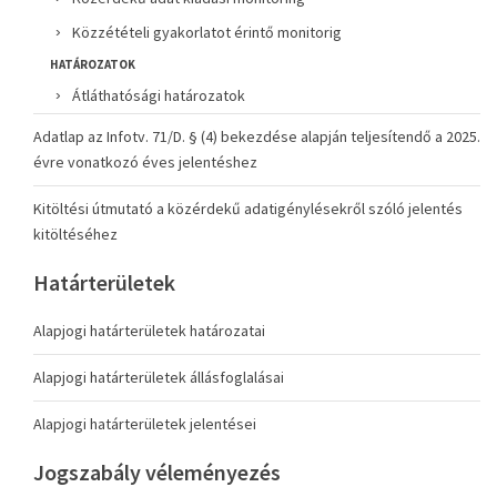
Közzétételi gyakorlatot érintő monitorig
HATÁROZATOK
Átláthatósági határozatok
Adatlap az Infotv. 71/D. § (4) bekezdése alapján teljesítendő a 2025.
évre vonatkozó éves jelentéshez
Kitöltési útmutató a közérdekű adatigénylésekről szóló jelentés
kitöltéséhez
Határterületek
Alapjogi határterületek határozatai
Alapjogi határterületek állásfoglalásai
Alapjogi határterületek jelentései
Jogszabály véleményezés