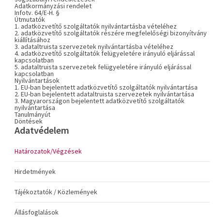
Adatkormányzási rendelet
Infotv. 64/E-H. §
Útmutatók
1. adatközvetítő szolgáltatók nyilvántartásba vételéhez
2. adatközvetítő szolgáltatók részére megfelelőségi bizonyítvány
kiállításához
3. adataltruista szervezetek nyilvántartásba vételéhez
4. adatközvetítő szolgáltatók felügyeletére irányuló eljárással
kapcsolatban
5. adataltruista szervezetek felügyeletére irányuló eljárással
kapcsolatban
Nyilvántartások
1. EU-ban bejelentett adatközvetítő szolgáltatók nyilvántartása
2. EU-ban bejelentett adataltruista szervezetek nyilvántartása
3. Magyarországon bejelentett adatközvetítő szolgáltatók
nyilvántartása
Tanulmányút
Döntések
Adatvédelem
Határozatok/Végzések
Hirdetmények
Tájékoztatók / Közlemények
Állásfoglalások