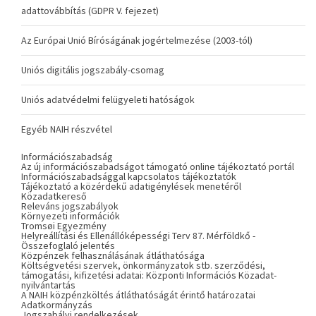
adattovábbítás (GDPR V. fejezet)
Az Európai Unió Bíróságának jogértelmezése (2003-tól)
Uniós digitális jogszabály-csomag
Uniós adatvédelmi felügyeleti hatóságok
Egyéb NAIH részvétel
Információszabadság
Az új információszabadságot támogató online tájékoztató portál
Információszabadsággal kapcsolatos tájékoztatók
Tájékoztató a közérdekű adatigénylések menetéről
Közadatkereső
Releváns jogszabályok
Környezeti információk
Tromsøi Egyezmény
Helyreállítási és Ellenállóképességi Terv 87. Mérföldkő -
Összefoglaló jelentés
Közpénzek felhasználásának átláthatósága
Költségvetési szervek, önkormányzatok stb. szerződési,
támogatási, kifizetési adatai: Központi Információs Közadat-
nyilvántartás
A NAIH közpénzköltés átláthatóságát érintő határozatai
Adatkormányzás
Jogszabályi rendelkezések