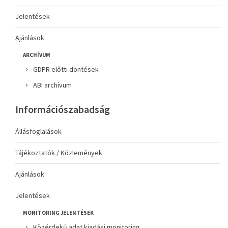
Jelentések
Ajánlások
ARCHÍVUM
GDPR előtti döntések
ABI archívum
Információszabadság
Állásfoglalások
Tájékoztatók / Közlemények
Ajánlások
Jelentések
MONITORING JELENTÉSEK
Közérdekű adat kiadási monitoring