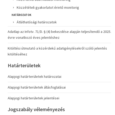
Közzétételi gyakorlatot érintő monitorig
HATÁROZATOK
Átláthatósági határozatok
Adatlap az Infotv. 71/D. § (4) bekezdése alapján teljesítendő a 2025.
évre vonatkozó éves jelentéshez
Kitöltési útmutató a közérdekű adatigénylésekről szóló jelentés
kitöltéséhez
Határterületek
Alapjogi határterületek határozatai
Alapjogi határterületek állásfoglalásai
Alapjogi határterületek jelentései
Jogszabály véleményezés