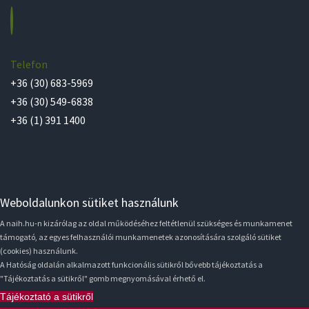
Telefon
+36 (30) 683-5969
+36 (30) 549-6838
+36 (1) 391 1400
Weboldalunkon sütiket használunk
A naih.hu-n kizárólag az oldal működéséhez feltétlenül szükséges és munkamenet
támogató, az egyes felhasználói munkamenetek azonosítására szolgáló sütiket
(cookies) használunk.
A Hatóság oldalán alkalmazott funkcionális sütikről bővebb tájékoztatás a
"Tájékoztatás a sütikről" gomb megnyomásával érhető el.
Tájékoztató a sütikről