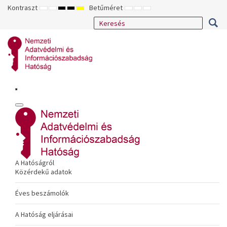
Kontraszt
Betűméret
ALAPÉRTELMEZETT
ÉJSZAKAI
NAGY
NAGY
NAGY
KISEBB
ALAPÉRTELMEZETT
NAGYOBB
MÓD
MÓD
KONTRASZTÚ
KONTRASZTÚ
KONTRASZTÚ
BETŰTÍPUS
BETŰMÉRET
BETŰMÉRET
FEKETE-
FEKETE
SÁRGA
BEÁLLÍTÁSA
BEÁLLÍTÁSA
BEÁLLÍTÁSA
FEHÉR
SÁRGA
FEKETE
MÓD
MÓD
MÓD
A Hatóságról
Közérdekű adatok
Éves beszámolók
A Hatóság eljárásai