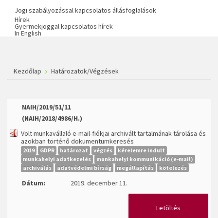
Jogi szabályozással kapcsolatos állásfoglalások
Hírek
Gyermekjoggal kapcsolatos hírek
In English
Kezdőlap
Határozatok/Végzések
NAIH/2019/51/11
(NAIH/2018/4986/H.)
Volt munkavállaló e-mail-fiókjai archivált tartalmának tárolása és
azokban történő dokumentumkeresés
2019
GDPR
határozat
végzés
kérelemre indult
munkahelyi adatkezelés
munkahelyi kommunikáció (e-mail)
archiválás
adatvédelmi bírság
megállapítás
kötelezés
Dátum:
2019. december 11.
Letöltés