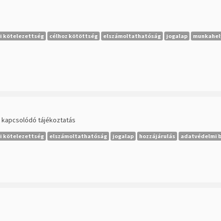
i kötelezettség
célhoz kötöttség
elszámoltathatóság
jogalap
munkahel
oz kapcsolódó tájékoztatás
i kötelezettség
elszámoltathatóság
jogalap
hozzájárulás
adatvédelmi b