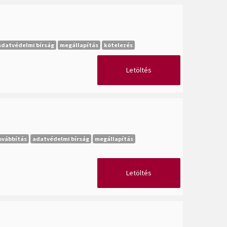
adatvédelmi bírság
megállapítás
kötelezés
Letöltés
ovábbítás
adatvédelmi bírság
megállapítás
Letöltés