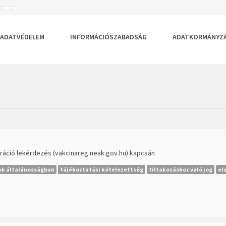
ISEBB
ALAPÉRTELMEZETT
NAGYOBB
BETŰTÍPUS
BETŰMÉRET
BETŰMÉRET
EÁLLÍTÁSA
BEÁLLÍTÁSA
BEÁLLÍTÁSA
ADATVÉDELEM
INFORMÁCIÓSZABADSÁG
ADATKORMÁNYZ
ztráció lekérdezés (vakcinareg.neak.gov.hu) kapcsán
gok általánosságban
tájékoztatási kötelezettség
tiltakozáshoz való jog
el