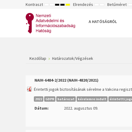
Kontraszt
Elrendezés
Betűméret
ALAPÉRTELMEZETT
ÉJSZAKAI
NAGY
NAGY
NAGY
RÖGZÍTETT
SZÉLES
K
MÓD
MÓD
KONTRASZTÚ
KONTRASZTÚ
KONTRASZTÚ
ELRENDEZÉS
ELRENDEZÉS
FEKETE-
FEKETE
SÁRGA
B
FEHÉR
SÁRGA
FEKETE
A HATÓSÁGRÓL
MÓD
MÓD
MÓD
Kezdőlap
Határozatok/Végzések
NAIH-6484-2/2022 (NAIH-4820/2021)
Érintetti jogok biztosításának sérelme a Vakcina regis
2022
GDPR
határozat
kérelemre indult
érintetti jo
Dátum:
2022. augusztus 09.