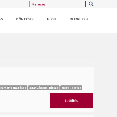
ÁS
DÖNTÉSEK
HÍREK
IN ENGLISH
számoltathatóság
adatvédelmi bírság
megállapítás
Letöltés