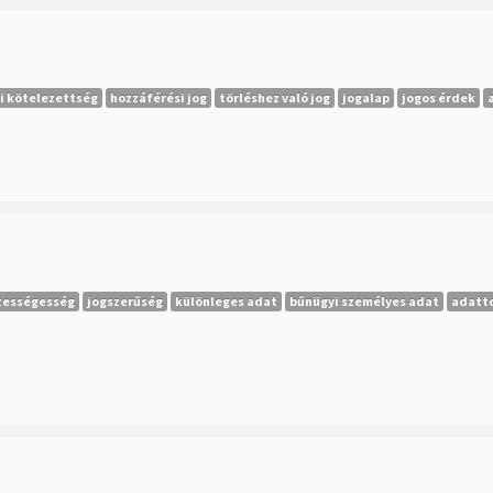
i kötelezettség
hozzáférési jog
törléshez való jog
jogalap
jogos érdek
tességesség
jogszerűség
különleges adat
bűnügyi személyes adat
adatt