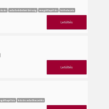
ázás
adatvédelmi bírság
megállapítás
kötelezés
Letöltés
Letöltés
gállapítás
közös adatkezelés