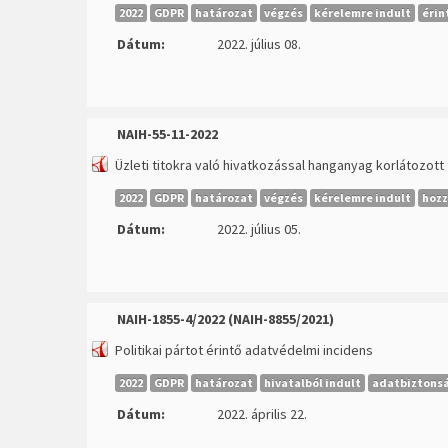
2022
GDPR
határozat
végzés
kérelemre indult
érin
Dátum:
2022. július 08.
NAIH-55-11-2022
Üzleti titokra való hivatkozással hanganyag korlátozo
2022
GDPR
határozat
végzés
kérelemre indult
hozz
Dátum:
2022. július 05.
NAIH-1855-4/2022 (NAIH-8855/2021)
Politikai pártot érintő adatvédelmi incidens
2022
GDPR
határozat
hivatalból indult
adatbiztons
Dátum:
2022. április 22.