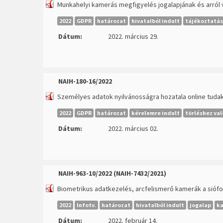
Munkahelyi kamerás megfigyelés jogalapjának és arról
2022
GDPR
határozat
hivatalból indult
tájékoztatás
Dátum:
2022. március 29.
NAIH-180-16/2022
Személyes adatok nyilvánosságra hozatala online tud
2022
GDPR
határozat
kérelemre indult
törléshez val
Dátum:
2022. március 02.
NAIH-963-10/2022 (
NAIH-7432/2021
)
Biometrikus adatkezelés, arcfelismerő kamerák a siófo
2022
Infotv.
határozat
hivatalból indult
jogalap
k
Dátum:
2022. február 14.