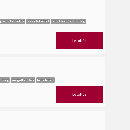
yi adatkezelés
hangfelvétel
adatvédelmi bírság
Letöltés
írság
megállapítás
kötelezés
Letöltés