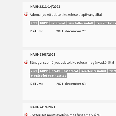
NAIH-3211-14/2021
Adományozói adatok kezelése alapítvány által
2021
GDPR
határozat
hivatalból indult
tájékoztatás
Dátum:
2021. december 22.
NAIH-2868/2021
Bűnügyi személyes adatok kezelése magánvádló által
2021
GDPR
Infotv.
határozat
kérelemre indult
tisz
magáncélú adatkezelés
Dátum:
2021. december 03.
NAIH-2419-2021
Közterület megfigyelése magánszemély által