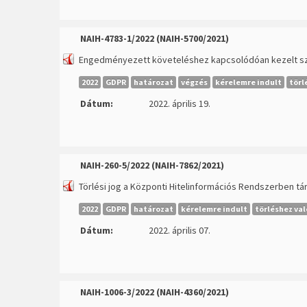
NAIH-4783-1/2022 (NAIH-5700/2021)
Engedményezett követeléshez kapcsolódóan kezelt sz
2022
GDPR
határozat
végzés
kérelemre indult
törl
Dátum:
2022. április 19.
NAIH-260-5/2022 (NAIH-7862/2021)
Törlési jog a Központi Hitelinformációs Rendszerben t
2022
GDPR
határozat
kérelemre indult
törléshez val
Dátum:
2022. április 07.
NAIH-1006-3/2022 (NAIH-4360/2021)