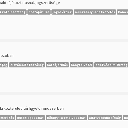
 való tájékoztatásnak jogszerűsége
i kötelezettség
hozzájárulás
jogos érdek
munkahelyi adatkezelés
kamer
akozóban
ó jog
elszámoltathatóság
hozzájárulás
hangfelvétel
adatvédelmi bírság
ki közterületi térfigyelő rendszerben
amerázás
különleges adat
bűnügyi személyes adat
adatvédelmi bírság
me