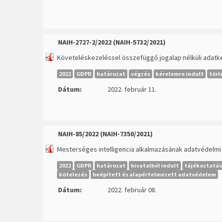
NAIH-2727-2/2022 (NAIH-5732/2021)
Követeléskezeléssel összefüggő jogalap nélküli adatke
2022
GDPR
határozat
végzés
kérelemre indult
törl
Dátum:
2022. február 11.
NAIH-85/2022 (NAIH-7350/2021)
Mesterséges intelligencia alkalmazásának adatvédelmi
2022
GDPR
határozat
hivatalból indult
tájékoztatás
kötelezés
beépített és alapértelmezett adatvédelem
Dátum:
2022. február 08.