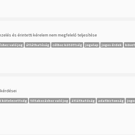
zelés és érintetti kérelem nem megfelelő teljesítése
éshez való jog
átláthatóság
célhoz kötöttség
jogalap
jogos érdek
követ
 kérdései
i kötelezettség
tiltakozáshoz való jog
átláthatóság
adatbiztonság
jogo