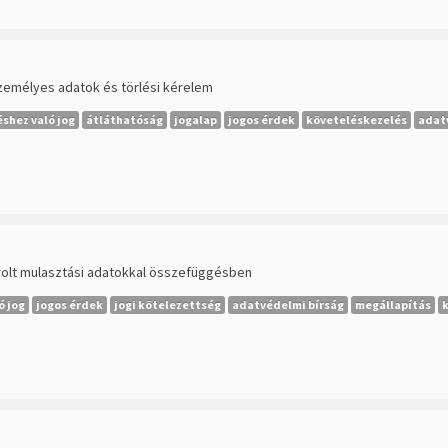
emélyes adatok és törlési kérelem
éshez való jog
átláthatóság
jogalap
jogos érdek
követeléskezelés
adat
árolt mulasztási adatokkal összefüggésben
ó jog
jogos érdek
jogi kötelezettség
adatvédelmi bírság
megállapítás