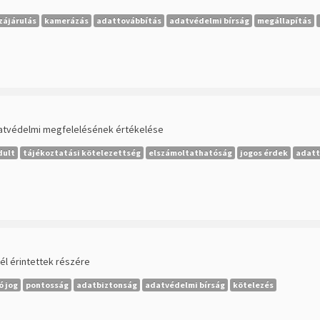
zájárulás
kamerázás
adattovábbítás
adatvédelmi bírság
megállapítás
datvédelmi megfelelésének értékelése
dult
tájékoztatási kötelezettség
elszámoltathatóság
jogos érdek
adatt
él érintettek részére
ó jog
pontosság
adatbiztonság
adatvédelmi bírság
kötelezés