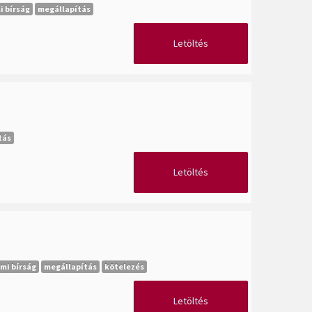
 bírság
megállapítás
Letöltés
tás
Letöltés
mi bírság
megállapítás
kötelezés
Letöltés