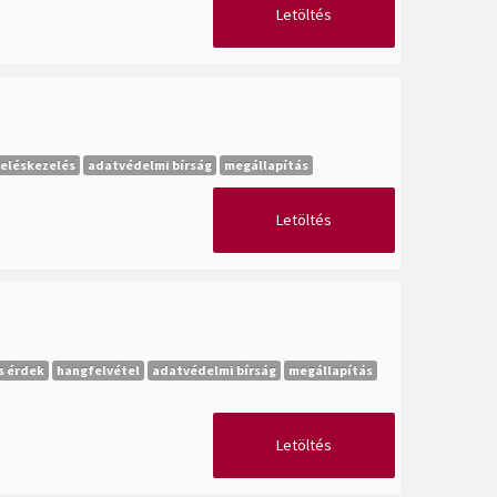
Letöltés
eléskezelés
adatvédelmi bírság
megállapítás
Letöltés
s érdek
hangfelvétel
adatvédelmi bírság
megállapítás
Letöltés