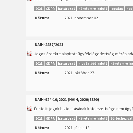
2021
GDPR
határozat
kérelemre indult
jogalap
hoz
Dátum:
2021. november 02.
NAIH-2857/2021
Jogos érdekre alapított ügyfélelégedettség-mérés a
2021
GDPR
határozat
hivatalból indult
kérelemre in
Dátum:
2021. október 27.
NAIH-924-10/2021 (NAIH/2020/8890)
Érintetti jogok biztosításának kötelezettsége nem ügyf
2021
GDPR
határozat
kérelemre indult
törléshez val
Dátum:
2021. június 18.