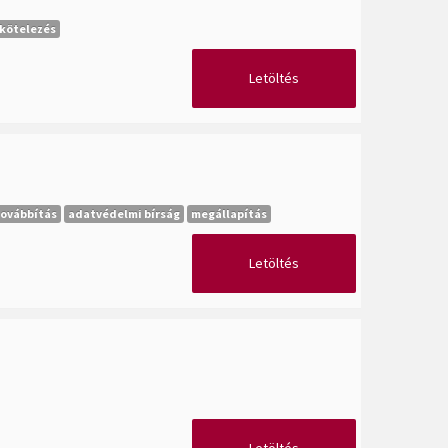
kötelezés
Letöltés
ovábbítás
adatvédelmi bírság
megállapítás
Letöltés
Letöltés