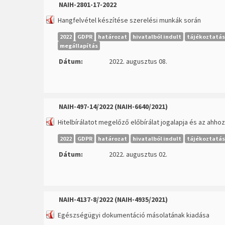
NAIH-2801-17-2022
Hangfelvétel készítése szerelési munkák során
2022
GDPR
határozat
hivatalból indult
tájékoztatás
megállapítás
Dátum:
2022. augusztus 08.
NAIH-497-14/2022 (NAIH-6640/2021)
Hitelbírálatot megelőző előbírálat jogalapja és az ahh
2022
GDPR
határozat
hivatalból indult
tájékoztatás
Dátum:
2022. augusztus 02.
NAIH-4137-8/2022 (NAIH-4935/2021)
Egészségügyi dokumentáció másolatának kiadása