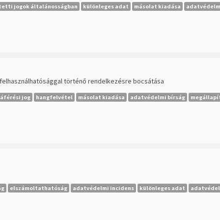
tetti jogok általánosságban
különleges adat
másolat kiadása
adatvédelmi
tt felhasználhatósággal történő rendelkezésre bocsátása
áférési jog
hangfelvétel
másolat kiadása
adatvédelmi bírság
megállapí
ág
elszámoltathatóság
adatvédelmi incidens
különleges adat
adatvédel