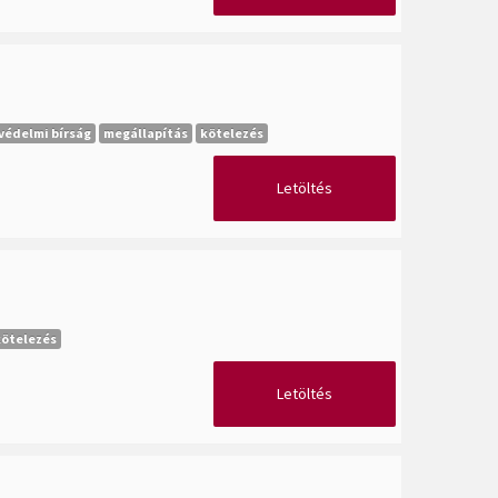
védelmi bírság
megállapítás
kötelezés
Letöltés
kötelezés
Letöltés