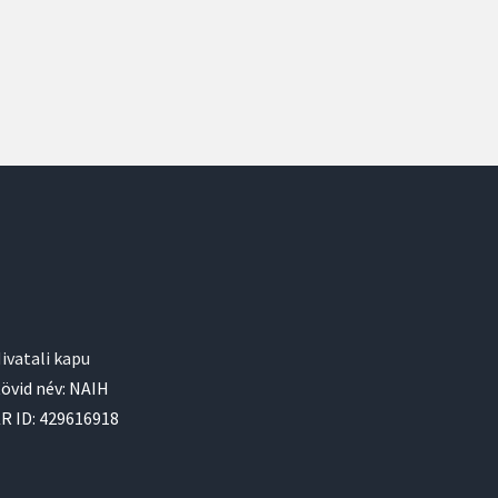
ivatali kapu
övid név: NAIH
R ID: 429616918