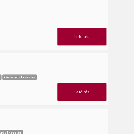
Letöltés
s
közös adatkezelés
Letöltés
 adatkezelés