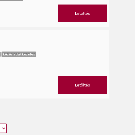
Letöltés
közös adatkezelés
Letöltés