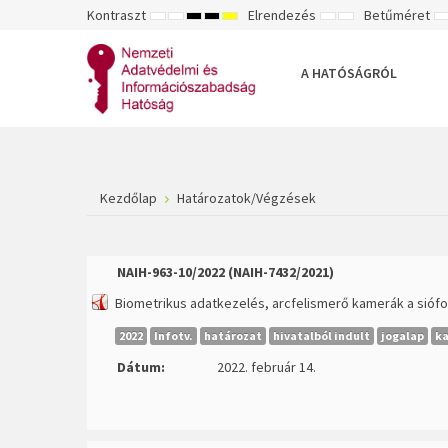
Kontraszt
Elrendezés
Betűméret
ALAPÉRTELMEZETT
ÉJSZAKAI
NAGY
NAGY
NAGY
RÖGZÍTETT
SZÉLES
K
MÓD
MÓD
KONTRASZTÚ
KONTRASZTÚ
KONTRASZTÚ
ELRENDEZÉS
ELRENDEZÉS
FEKETE-
FEKETE
SÁRGA
B
FEHÉR
SÁRGA
FEKETE
A HATÓSÁGRÓL
MÓD
MÓD
MÓD
Kezdőlap
Határozatok/Végzések
NAIH-963-10/2022 (
NAIH-7432/2021
)
Biometrikus adatkezelés, arcfelismerő kamerák a siófo
2022
Infotv.
határozat
hivatalból indult
jogalap
k
Dátum:
2022. február 14.