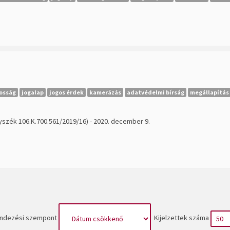
osság
jogalap
jogos érdek
kamerázás
adatvédelmi bírság
megállapítás
yszék 106.K.700.561/2019/16) - 2020. december 9.
ndezési szempont
Kijelzettek száma