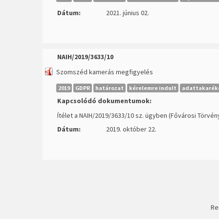
Dátum:
2021. június 02.
NAIH/2019/3633/10
Szomszéd kamerás megfigyelés
2019
GDPR
határozat
kérelemre indult
adattakarék
Kapcsolódó dokumentumok:
Ítélet a NAIH/2019/3633/10 sz. ügyben (Fővárosi Törvén
Dátum:
2019. október 22.
Re