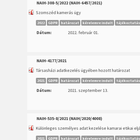
NAIH-308-5/2022 (NAIH-6457/2021)
Szomszéd kamerás ügy
2022
GDPR
határozat
kérelemre indult
tájékoztatás
Dátum:
2022. február 01.
NAIH-4177/2021
Társasházi adatkezelés ügyében hozott határozat
2021
GDPR
határozat
kérelemre indult
tájékoztatás
Dátum:
2021. szeptember 13.
NAIH-535-8/2021 (NAIH/2020/4008)
Különleges személyes adat kezelése kamarai etikai elj
2021
GDPR
határozat
kérelemre indult
tájékoztatás