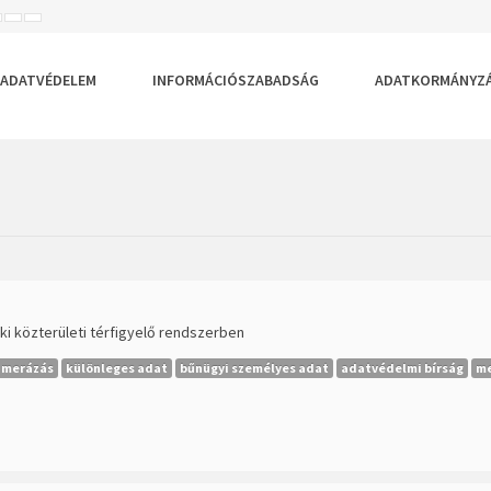
ISEBB
ALAPÉRTELMEZETT
NAGYOBB
BETŰTÍPUS
BETŰMÉRET
BETŰMÉRET
EÁLLÍTÁSA
BEÁLLÍTÁSA
BEÁLLÍTÁSA
ADATVÉDELEM
INFORMÁCIÓSZABADSÁG
ADATKORMÁNYZ
ki közterületi térfigyelő rendszerben
amerázás
különleges adat
bűnügyi személyes adat
adatvédelmi bírság
me