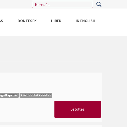
ÁS
DÖNTÉSEK
HÍREK
IN ENGLISH
gállapítás
közös adatkezelés
Letöltés