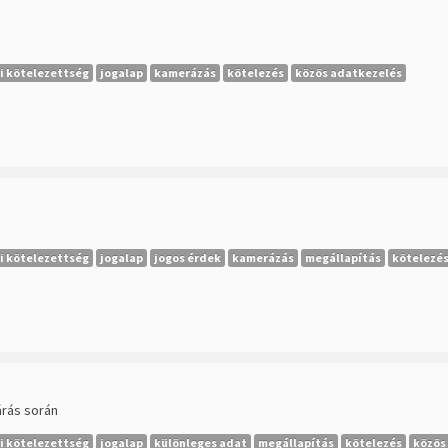
i kötelezettség
jogalap
kamerázás
kötelezés
közös adatkezelés
i kötelezettség
jogalap
jogos érdek
kamerázás
megállapítás
kötelezé
árás során
i kötelezettség
jogalap
különleges adat
megállapítás
kötelezés
közös