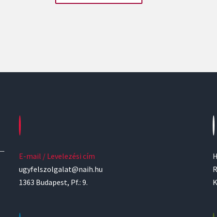
E-mail / Levelezési cím
H
ugyfelszolgalat@naih.hu
R
1363 Budapest, Pf.: 9.
K