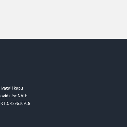
ivatali kapu
övid név: NAIH
R ID: 429616918