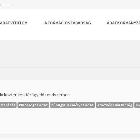
ISEBB
ALAPÉRTELMEZETT
NAGYOBB
BETŰTÍPUS
BETŰMÉRET
BETŰMÉRET
EÁLLÍTÁSA
BEÁLLÍTÁSA
BEÁLLÍTÁSA
ADATVÉDELEM
INFORMÁCIÓSZABADSÁG
ADATKORMÁNYZ
ki közterületi térfigyelő rendszerben
amerázás
különleges adat
bűnügyi személyes adat
adatvédelmi bírság
me