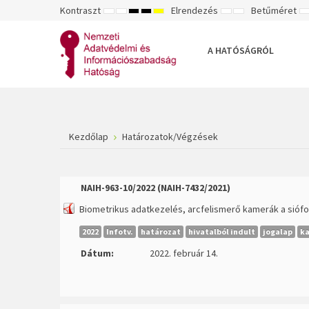
Kontraszt
Elrendezés
Betűméret
ALAPÉRTELMEZETT
ÉJSZAKAI
NAGY
NAGY
NAGY
RÖGZÍTETT
SZÉLES
K
MÓD
MÓD
KONTRASZTÚ
KONTRASZTÚ
KONTRASZTÚ
ELRENDEZÉS
ELRENDEZÉS
FEKETE-
FEKETE
SÁRGA
B
FEHÉR
SÁRGA
FEKETE
A HATÓSÁGRÓL
MÓD
MÓD
MÓD
Kezdőlap
Határozatok/Végzések
NAIH-963-10/2022 (
NAIH-7432/2021
)
Biometrikus adatkezelés, arcfelismerő kamerák a siófo
2022
Infotv.
határozat
hivatalból indult
jogalap
k
Dátum:
2022. február 14.