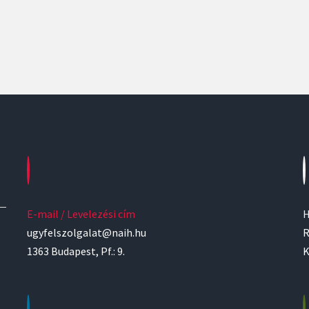
E-mail / Levelezési cím
H
ugyfelszolgalat@naih.hu
R
1363 Budapest, Pf.: 9.
K