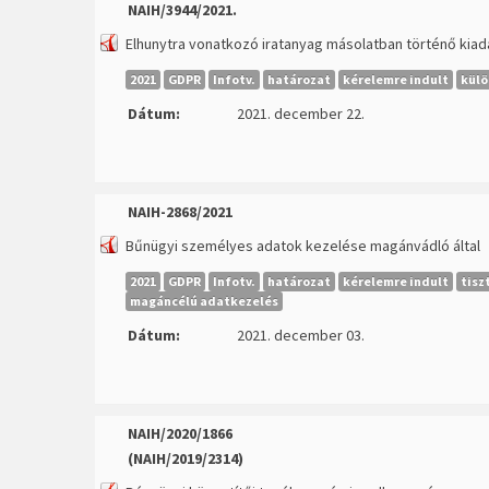
NAIH/3944/2021.
Elhunytra vonatkozó iratanyag másolatban történő kiad
2021
GDPR
Infotv.
határozat
kérelemre indult
külö
Dátum:
2021. december 22.
NAIH-2868/2021
Bűnügyi személyes adatok kezelése magánvádló által
2021
GDPR
Infotv.
határozat
kérelemre indult
tisz
magáncélú adatkezelés
Dátum:
2021. december 03.
NAIH/2020/1866
(NAIH/2019/2314)