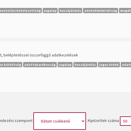
koztatási kötelezettség
jogalap
hozzájárulás
adatvédelmi bírság
megál
ott, beléptetéssel összefüggő adatkezelések
oz kötöttség
adattakarékosság
jogalap
hozzájárulás
jogos érdek
adat
ndezési szempont
Kijelzettek száma