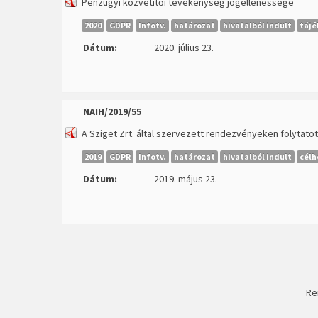
Pénzügyi közvetítői tevékenység jogellenessége
2020
GDPR
Infotv.
határozat
hivatalból indult
tájé
Dátum:
2020. július 23.
NAIH/2019/55
A Sziget Zrt. által szervezett rendezvényeken folytat
2019
GDPR
Infotv.
határozat
hivatalból indult
célh
Dátum:
2019. május 23.
Re