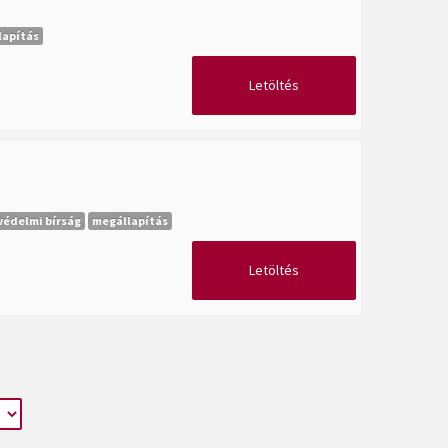
lapítás
Letöltés
védelmi bírság
megállapítás
Letöltés