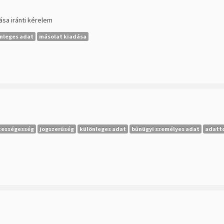
ása iránti kérelem
nleges adat
másolat kiadása
tességesség
jogszerűség
különleges adat
bűnügyi személyes adat
adatt