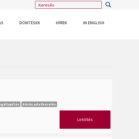
ÁS
DÖNTÉSEK
HÍREK
IN ENGLISH
gállapítás
közös adatkezelés
Letöltés