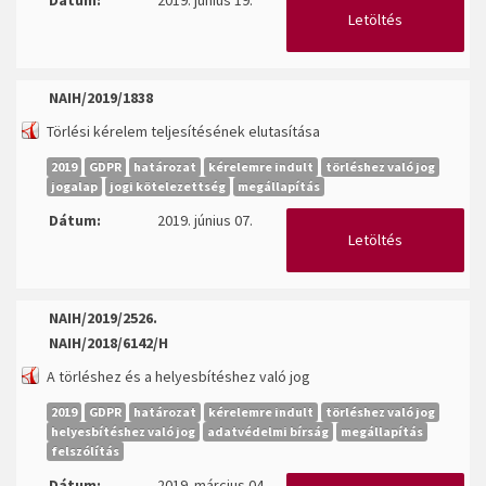
Dátum:
2019. június 19.
Letöltés
NAIH/2019/1838
Törlési kérelem teljesítésének elutasítása
2019
GDPR
határozat
kérelemre indult
törléshez való jog
jogalap
jogi kötelezettség
megállapítás
Dátum:
2019. június 07.
Letöltés
NAIH/2019/2526.
NAIH/2018/6142/H
A törléshez és a helyesbítéshez való jog
2019
GDPR
határozat
kérelemre indult
törléshez való jog
helyesbítéshez való jog
adatvédelmi bírság
megállapítás
felszólítás
Dátum:
2019. március 04.