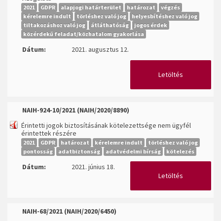
2021
GDPR
alapjogi határterület
határozat
végzés
kérelemre indult
törléshez való jog
helyesbítéshez való jog
tiltakozáshoz való jog
átláthatóság
jogos érdek
közérdekű feladat/közhatalom gyakorlása
Dátum:
2021. augusztus 12.
Letöltés
NAIH-924-10/2021 (NAIH/2020/8890)
Érintetti jogok biztosításának kötelezettsége nem ügyfél
érintettek részére
2021
GDPR
határozat
kérelemre indult
törléshez való jog
pontosság
adatbiztonság
adatvédelmi bírság
kötelezés
Dátum:
2021. június 18.
Letöltés
NAIH-68/2021
(
NAIH/2020/6450)