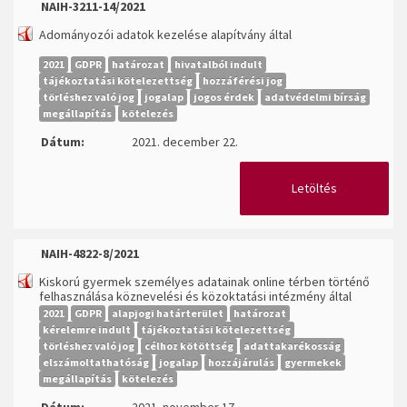
NAIH-3211-14/2021
Adományozói adatok kezelése alapítvány által
2021
GDPR
határozat
hivatalból indult
tájékoztatási kötelezettség
hozzáférési jog
törléshez való jog
jogalap
jogos érdek
adatvédelmi bírság
megállapítás
kötelezés
Dátum:
2021. december 22.
Letöltés
NAIH-4822-8/2021
Kiskorú gyermek személyes adatainak online térben történő
felhasználása köznevelési és közoktatási intézmény által
2021
GDPR
alapjogi határterület
határozat
kérelemre indult
tájékoztatási kötelezettség
törléshez való jog
célhoz kötöttség
adattakarékosság
elszámoltathatóság
jogalap
hozzájárulás
gyermekek
megállapítás
kötelezés