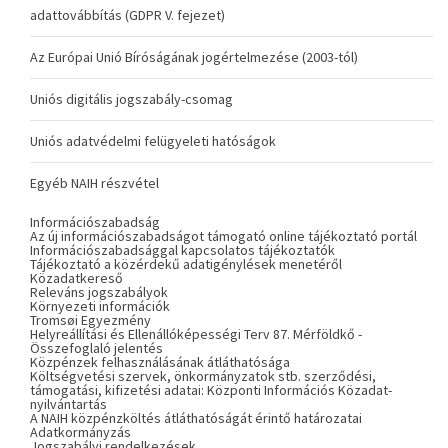
adattovábbítás (GDPR V. fejezet)
Az Európai Unió Bíróságának jogértelmezése (2003-tól)
Uniós digitális jogszabály-csomag
Uniós adatvédelmi felügyeleti hatóságok
Egyéb NAIH részvétel
Információszabadság
Az új információszabadságot támogató online tájékoztató portál
Információszabadsággal kapcsolatos tájékoztatók
Tájékoztató a közérdekű adatigénylések menetéről
Közadatkereső
Releváns jogszabályok
Környezeti információk
Tromsøi Egyezmény
Helyreállítási és Ellenállóképességi Terv 87. Mérföldkő -
Összefoglaló jelentés
Közpénzek felhasználásának átláthatósága
Költségvetési szervek, önkormányzatok stb. szerződési,
támogatási, kifizetési adatai: Központi Információs Közadat-
nyilvántartás
A NAIH közpénzköltés átláthatóságát érintő határozatai
Adatkormányzás
Jogszabályi rendelkezések