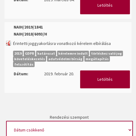
Letöltés
NAIH/2019/1841
NAIH/2018/6093/H
Érintetti joggyakorlásra vonatkozó kérelem elbírálása
2019
GDPR
határozat
kérelemre indult
törléshez való jog
követeléskezelés
adatvédelmi bírság
megállapítás
felszólítás
Dátum:
2019. február 20.
Letöltés
Rendezési szempont