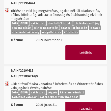
NAIH/2019/4424
Törléshez való jog megsértése, jogalap nélküli adatkezelés,
célhoz kötöttség, adattakarékosság és átláthatóság elvének
megsértése
2019
GDPR
határozat
hivatalból indult
törléshez való jog
átláthatóság
célhoz kötöttség
adattakarékosság
jogalap
adatvédelmi bírság
megállapítás
kötelezés
Dátum:
2019. november 11.
Letöltés
NAIH/2019/417
NAIH/2018/6716/V
Cikk eltávolítására vonatkozó kérelem és az érintett törléshez
való jogának érvényesítése
2019
GDPR
határozat
végzés
kérelemre indult
törléshez való jog
közérdekből nyilvános adat
Dátum:
2019. július 31.
Letöltés