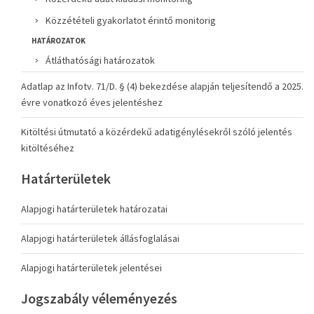
Közzétételi gyakorlatot érintő monitorig
HATÁROZATOK
Átláthatósági határozatok
Adatlap az Infotv. 71/D. § (4) bekezdése alapján teljesítendő a 2025.
évre vonatkozó éves jelentéshez
Kitöltési útmutató a közérdekű adatigénylésekről szóló jelentés
kitöltéséhez
Határterületek
Alapjogi határterületek határozatai
Alapjogi határterületek állásfoglalásai
Alapjogi határterületek jelentései
Jogszabály véleményezés