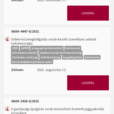
Dátum:
2021. november 17.
Letöltés
NAIH-4447-6/2021
Online közmeghallgatás során kezelt személyes adatok
nyilvánossága
2021
GDPR
alapjogi határterület
határozat
kérelemre indult
tájékoztatási kötelezettség
törléshez való jog
átláthatóság
megállapítás
kötelezés
közérdekből nyilvános adat
Dátum:
2021. augusztus 12.
Letöltés
NAIH-2426-6/2021
A gazdasági újságírás során biztosított érintetti joggyakorlás
vizsgálata