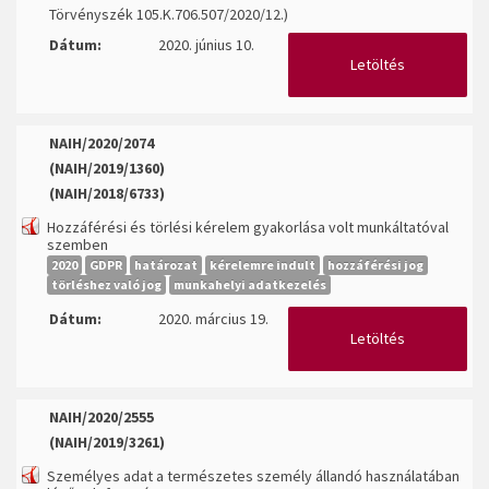
Törvényszék 105.K.706.507/2020/12.)
Dátum:
2020. június 10.
Letöltés
NAIH/2020/2074
(NAIH/2019/1360)
(NAIH/2018/6733)
Hozzáférési és törlési kérelem gyakorlása volt munkáltatóval
szemben
2020
GDPR
határozat
kérelemre indult
hozzáférési jog
törléshez való jog
munkahelyi adatkezelés
Dátum:
2020. március 19.
Letöltés
NAIH/2020/2555
(NAIH/2019/3261)
Személyes adat a természetes személy állandó használatában