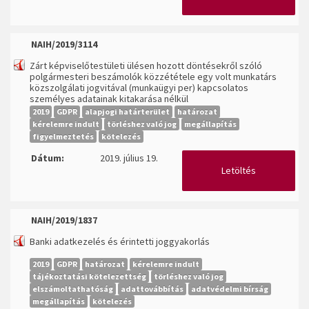
NAIH/2019/3114
Zárt képviselőtestületi ülésen hozott döntésekről szóló
polgármesteri beszámolók közzététele egy volt munkatárs
közszolgálati jogvitával (munkaügyi per) kapcsolatos
személyes adatainak kitakarása nélkül
2019
GDPR
alapjogi határterület
határozat
kérelemre indult
törléshez való jog
megállapítás
figyelmeztetés
kötelezés
Dátum:
2019. július 19.
Letöltés
NAIH/2019/1837
Banki adatkezelés és érintetti joggyakorlás
2019
GDPR
határozat
kérelemre indult
tájékoztatási kötelezettség
törléshez való jog
elszámoltathatóság
adattovábbítás
adatvédelmi bírság
megállapítás
kötelezés