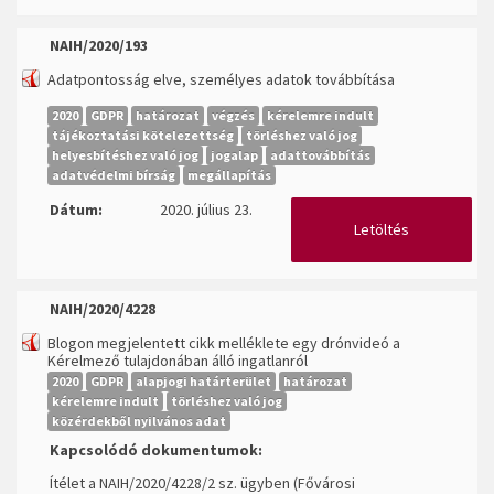
NAIH/2020/193
Adatpontosság elve, személyes adatok továbbítása
2020
GDPR
határozat
végzés
kérelemre indult
tájékoztatási kötelezettség
törléshez való jog
helyesbítéshez való jog
jogalap
adattovábbítás
adatvédelmi bírság
megállapítás
Dátum:
2020. július 23.
Letöltés
NAIH/2020/4228
Blogon megjelentett cikk melléklete egy drónvideó a
Kérelmező tulajdonában álló ingatlanról
2020
GDPR
alapjogi határterület
határozat
kérelemre indult
törléshez való jog
közérdekből nyilvános adat
Kapcsolódó dokumentumok:
Ítélet a NAIH/2020/4228/2 sz. ügyben (Fővárosi