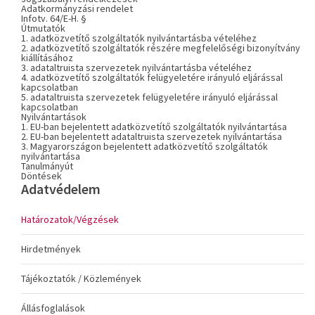
Adatkormányzási rendelet
Infotv. 64/E-H. §
Útmutatók
1. adatközvetítő szolgáltatók nyilvántartásba vételéhez
2. adatközvetítő szolgáltatók részére megfelelőségi bizonyítvány
kiállításához
3. adataltruista szervezetek nyilvántartásba vételéhez
4. adatközvetítő szolgáltatók felügyeletére irányuló eljárással
kapcsolatban
5. adataltruista szervezetek felügyeletére irányuló eljárással
kapcsolatban
Nyilvántartások
1. EU-ban bejelentett adatközvetítő szolgáltatók nyilvántartása
2. EU-ban bejelentett adataltruista szervezetek nyilvántartása
3. Magyarországon bejelentett adatközvetítő szolgáltatók
nyilvántartása
Tanulmányút
Döntések
Adatvédelem
Határozatok/Végzések
Hirdetmények
Tájékoztatók / Közlemények
Állásfoglalások