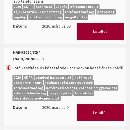
lévő telefonszám
2020
GDPR
határozat
végzés
kérelemre indult
tájékoztatási kötelezettség
törléshez való jog
pontosság
jogalap
adatvédelmi bírság
megállapítás
Dátum:
2020. március 09.
Letöltés
NAIH/2020/32/4
(NAIH/2019/6885)
Fotó készítése és közzététele Facebookon hozzájárulás nélkül
2020
GDPR
alapjogi határterület
határozat
kérelemre indult
tájékoztatási kötelezettség
törléshez való jog
közérdekű feladat/közhatalom gyakorlása
adatvédelmi bírság
megállapítás
felszólítás
közérdekből nyilvános adat
Dátum:
2020. március 04.
Letöltés