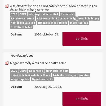
A tájékoztatáshoz és a hozzáféréshez fűződő érintetti jogok
és az átláthatóság sérelme
2020
GDPR
alapjogi határterület
határozat
kérelemre indult
tájékoztatási kötelezettség
hozzáférési jog
törléshez való jog
tiltakozáshoz való jog
megállapítás
figyelmeztetés
Dátum:
2020. október 08.
Letöltés
NAIH/2020/2000
Magánszemély általi online adatkezelés
2020
GDPR
határozat
hivatalból indult
tájékoztatási kötelezettség
törléshez való jog
jogalap
megállapítás
figyelmeztetés
Dátum:
2020. augusztus 03.
Letöltés