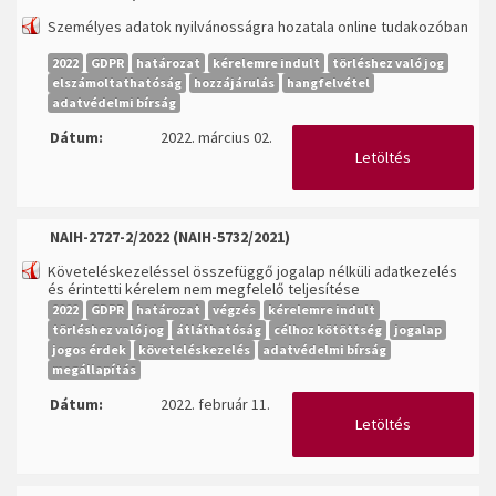
Személyes adatok nyilvánosságra hozatala online tudakozóban
2022
GDPR
határozat
kérelemre indult
törléshez való jog
elszámoltathatóság
hozzájárulás
hangfelvétel
adatvédelmi bírság
Dátum:
2022. március 02.
Letöltés
NAIH-2727-2/2022 (NAIH-5732/2021)
Követeléskezeléssel összefüggő jogalap nélküli adatkezelés
és érintetti kérelem nem megfelelő teljesítése
2022
GDPR
határozat
végzés
kérelemre indult
törléshez való jog
átláthatóság
célhoz kötöttség
jogalap
jogos érdek
követeléskezelés
adatvédelmi bírság
megállapítás
Dátum:
2022. február 11.
Letöltés