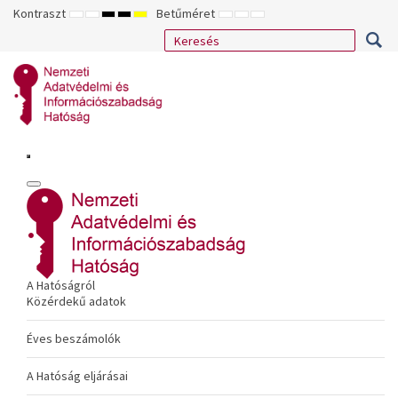
Kontraszt
Betűméret
ALAPÉRTELMEZETT
ÉJSZAKAI
NAGY
NAGY
NAGY
KISEBB
ALAPÉRTELMEZETT
NAGYOBB
MÓD
MÓD
KONTRASZTÚ
KONTRASZTÚ
KONTRASZTÚ
BETŰTÍPUS
BETŰMÉRET
BETŰMÉRET
FEKETE-
FEKETE
SÁRGA
BEÁLLÍTÁSA
BEÁLLÍTÁSA
BEÁLLÍTÁSA
FEHÉR
SÁRGA
FEKETE
MÓD
MÓD
MÓD
A Hatóságról
Közérdekű adatok
Éves beszámolók
A Hatóság eljárásai