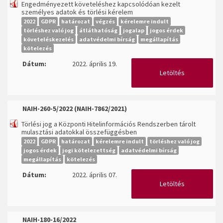
Engedményezett követeléshez kapcsolódóan kezelt
személyes adatok és törlési kérelem
2022
GDPR
határozat
végzés
kérelemre indult
törléshez való jog
átláthatóság
jogalap
jogos érdek
követeléskezelés
adatvédelmi bírság
megállapítás
kötelezés
Dátum:
2022. április 19.
Letöltés
NAIH-260-5/2022 (NAIH-7862/2021)
Törlési jog a Központi Hitelinformációs Rendszerben tárolt
mulasztási adatokkal összefüggésben
2022
GDPR
határozat
kérelemre indult
törléshez való jog
jogos érdek
jogi kötelezettség
adatvédelmi bírság
megállapítás
kötelezés
Dátum:
2022. április 07.
Letöltés
NAIH-180-16/2022