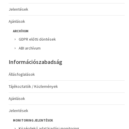
Jelentések
Ajánlások
ARCHÍVUM
GDPR előtti döntések
ABI archívum
Információszabadság
Állásfoglalások
Tájékoztatók / Közlemények
Ajánlások
Jelentések
MONITORING JELENTÉSEK
Közérdekű adat kiadási monitoring