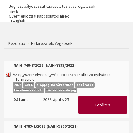
Jogi szabályozással kapcsolatos állásfoglalások
Hírek
Gyermekjoggal kapcsolatos hírek
In English
Kezdőlap
Határozatok/Végzések
NAIH-740-8/2022 (NAIH-7733/2021)
Az egyszemélyes ügyvédi irodára vonatkozó nyilvános
információk
2022
GDPR
alapjogi határterület
határozat
kérelemre indult
törléshez való jog
Dátum:
2022. április 25.
Letöltés
NAIH-4783-1/2022 (NAIH-5700/2021)