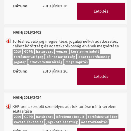
Dátum:
2019. június 26.
Letöltés
NAIH/2019/2402
Törléshez való jog megsértése, jogalap nélküli adatkezelés,
célhoz kötöttség és adattakarékosság elvének megsértése
2019
GDPR
határozat
végzés
kérelemre indult
törléshez való jog
célhoz kötöttség
adattakarékosság
jogalap
adatvédelmi bírság
megállapítás
Dátum:
2019. június 26.
Letöltés
NAIH/2019/2434
KHR-ben szereplő személyes adatok törlése iránti kérelem
elutasítása
2019
GDPR
határozat
kérelemre indult
törléshez való jog
követeléskezelés
jogi kötelezettség
adattovábbítás