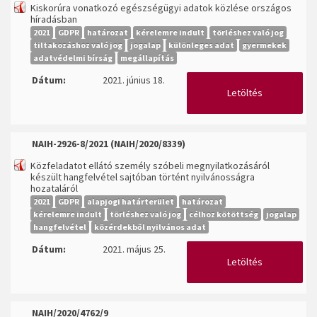
Kiskorúra vonatkozó egészségügyi adatok közlése országos
híradásban
2021
GDPR
határozat
kérelemre indult
törléshez való jog
tiltakozáshoz való jog
jogalap
különleges adat
gyermekek
adatvédelmi bírság
megállapítás
Dátum:
2021. június 18.
Letöltés
NAIH-2926-8/2021 (NAIH/2020/8339)
Közfeladatot ellátó személy szóbeli megnyilatkozásáról
készült hangfelvétel sajtóban történt nyilvánosságra
hozataláról
2021
GDPR
alapjogi határterület
határozat
kérelemre indult
törléshez való jog
célhoz kötöttség
jogalap
hangfelvétel
közérdekből nyilvános adat
Dátum:
2021. május 25.
Letöltés
NAIH/2020/4762/9