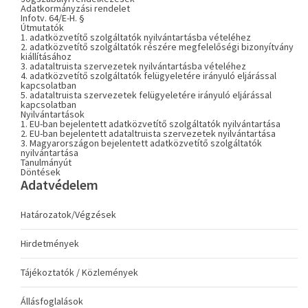
Adatkormányzási rendelet
Infotv. 64/E-H. §
Útmutatók
1. adatközvetítő szolgáltatók nyilvántartásba vételéhez
2. adatközvetítő szolgáltatók részére megfelelőségi bizonyítvány
kiállításához
3. adataltruista szervezetek nyilvántartásba vételéhez
4. adatközvetítő szolgáltatók felügyeletére irányuló eljárással
kapcsolatban
5. adataltruista szervezetek felügyeletére irányuló eljárással
kapcsolatban
Nyilvántartások
1. EU-ban bejelentett adatközvetítő szolgáltatók nyilvántartása
2. EU-ban bejelentett adataltruista szervezetek nyilvántartása
3. Magyarországon bejelentett adatközvetítő szolgáltatók
nyilvántartása
Tanulmányút
Döntések
Adatvédelem
Határozatok/Végzések
Hirdetmények
Tájékoztatók / Közlemények
Állásfoglalások