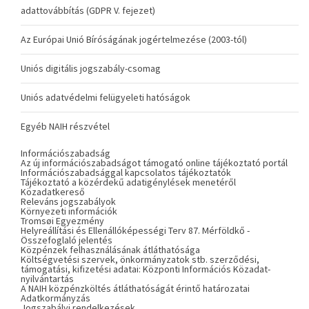
adattovábbítás (GDPR V. fejezet)
Az Európai Unió Bíróságának jogértelmezése (2003-tól)
Uniós digitális jogszabály-csomag
Uniós adatvédelmi felügyeleti hatóságok
Egyéb NAIH részvétel
Információszabadság
Az új információszabadságot támogató online tájékoztató portál
Információszabadsággal kapcsolatos tájékoztatók
Tájékoztató a közérdekű adatigénylések menetéről
Közadatkereső
Releváns jogszabályok
Környezeti információk
Tromsøi Egyezmény
Helyreállítási és Ellenállóképességi Terv 87. Mérföldkő -
Összefoglaló jelentés
Közpénzek felhasználásának átláthatósága
Költségvetési szervek, önkormányzatok stb. szerződési,
támogatási, kifizetési adatai: Központi Információs Közadat-
nyilvántartás
A NAIH közpénzköltés átláthatóságát érintő határozatai
Adatkormányzás
Jogszabályi rendelkezések