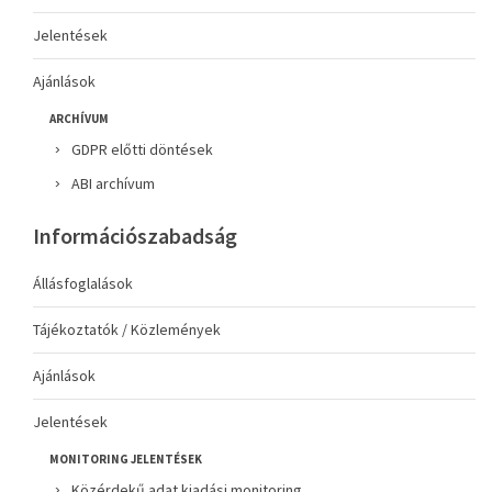
Jelentések
Ajánlások
ARCHÍVUM
GDPR előtti döntések
ABI archívum
Információszabadság
Állásfoglalások
Tájékoztatók / Közlemények
Ajánlások
Jelentések
MONITORING JELENTÉSEK
Közérdekű adat kiadási monitoring