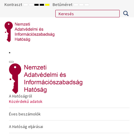
Kontraszt
Betűméret
ALAPÉRTELMEZETT
ÉJSZAKAI
NAGY
NAGY
NAGY
KISEBB
ALAPÉRTELMEZETT
NAGYOBB
MÓD
MÓD
KONTRASZTÚ
KONTRASZTÚ
KONTRASZTÚ
BETŰTÍPUS
BETŰMÉRET
BETŰMÉRET
FEKETE-
FEKETE
SÁRGA
BEÁLLÍTÁSA
BEÁLLÍTÁSA
BEÁLLÍTÁSA
FEHÉR
SÁRGA
FEKETE
MÓD
MÓD
MÓD
A Hatóságról
Közérdekű adatok
Éves beszámolók
A Hatóság eljárásai