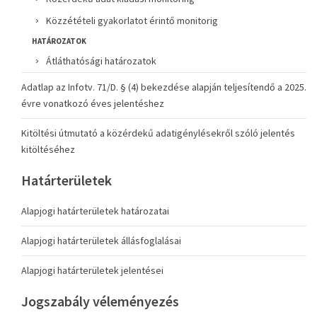
Közzétételi gyakorlatot érintő monitorig
HATÁROZATOK
Átláthatósági határozatok
Adatlap az Infotv. 71/D. § (4) bekezdése alapján teljesítendő a 2025.
évre vonatkozó éves jelentéshez
Kitöltési útmutató a közérdekű adatigénylésekről szóló jelentés
kitöltéséhez
Határterületek
Alapjogi határterületek határozatai
Alapjogi határterületek állásfoglalásai
Alapjogi határterületek jelentései
Jogszabály véleményezés