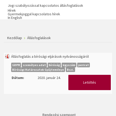
Jogi szabályozással kapcsolatos állásfoglalások
Hírek
Gyermekjoggal kapcsolatos hírek
In English
Kezdőlap
Állásfoglalások
Állásfoglalás a bírósági eljárások nyilvánosságáról
GDPR
személyes adat
bíróság
ügyszám
perirat
Bírósági Határozatok Gyűjteménye
Bszi.
Dátum:
2020. január 24.
Letöltés
Rendezési szempont