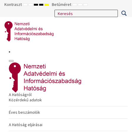
Kontraszt
Betűméret
ALAPÉRTELMEZETT
ÉJSZAKAI
NAGY
NAGY
NAGY
KISEBB
ALAPÉRTELMEZETT
NAGYOBB
MÓD
MÓD
KONTRASZTÚ
KONTRASZTÚ
KONTRASZTÚ
BETŰTÍPUS
BETŰMÉRET
BETŰMÉRET
FEKETE-
FEKETE
SÁRGA
BEÁLLÍTÁSA
BEÁLLÍTÁSA
BEÁLLÍTÁSA
FEHÉR
SÁRGA
FEKETE
MÓD
MÓD
MÓD
A Hatóságról
Közérdekű adatok
Éves beszámolók
A Hatóság eljárásai