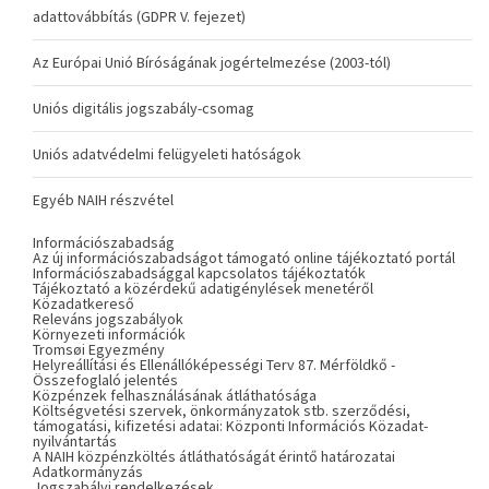
adattovábbítás (GDPR V. fejezet)
Az Európai Unió Bíróságának jogértelmezése (2003-tól)
Uniós digitális jogszabály-csomag
Uniós adatvédelmi felügyeleti hatóságok
Egyéb NAIH részvétel
Információszabadság
Az új információszabadságot támogató online tájékoztató portál
Információszabadsággal kapcsolatos tájékoztatók
Tájékoztató a közérdekű adatigénylések menetéről
Közadatkereső
Releváns jogszabályok
Környezeti információk
Tromsøi Egyezmény
Helyreállítási és Ellenállóképességi Terv 87. Mérföldkő -
Összefoglaló jelentés
Közpénzek felhasználásának átláthatósága
Költségvetési szervek, önkormányzatok stb. szerződési,
támogatási, kifizetési adatai: Központi Információs Közadat-
nyilvántartás
A NAIH közpénzköltés átláthatóságát érintő határozatai
Adatkormányzás
Jogszabályi rendelkezések