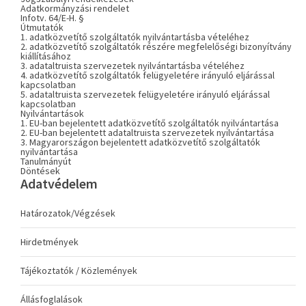
Adatkormányzási rendelet
Infotv. 64/E-H. §
Útmutatók
1. adatközvetítő szolgáltatók nyilvántartásba vételéhez
2. adatközvetítő szolgáltatók részére megfelelőségi bizonyítvány
kiállításához
3. adataltruista szervezetek nyilvántartásba vételéhez
4. adatközvetítő szolgáltatók felügyeletére irányuló eljárással
kapcsolatban
5. adataltruista szervezetek felügyeletére irányuló eljárással
kapcsolatban
Nyilvántartások
1. EU-ban bejelentett adatközvetítő szolgáltatók nyilvántartása
2. EU-ban bejelentett adataltruista szervezetek nyilvántartása
3. Magyarországon bejelentett adatközvetítő szolgáltatók
nyilvántartása
Tanulmányút
Döntések
Adatvédelem
Határozatok/Végzések
Hirdetmények
Tájékoztatók / Közlemények
Állásfoglalások