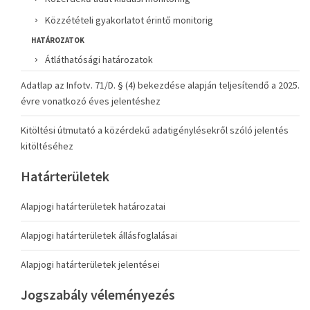
Közzétételi gyakorlatot érintő monitorig
HATÁROZATOK
Átláthatósági határozatok
Adatlap az Infotv. 71/D. § (4) bekezdése alapján teljesítendő a 2025.
évre vonatkozó éves jelentéshez
Kitöltési útmutató a közérdekű adatigénylésekről szóló jelentés
kitöltéséhez
Határterületek
Alapjogi határterületek határozatai
Alapjogi határterületek állásfoglalásai
Alapjogi határterületek jelentései
Jogszabály véleményezés