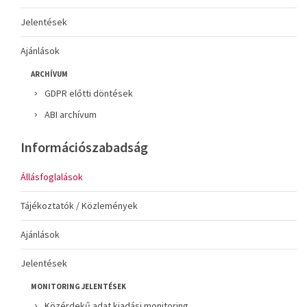
Jelentések
Ajánlások
ARCHÍVUM
GDPR előtti döntések
ABI archívum
Információszabadság
Állásfoglalások
Tájékoztatók / Közlemények
Ajánlások
Jelentések
MONITORING JELENTÉSEK
Közérdekű adat kiadási monitoring