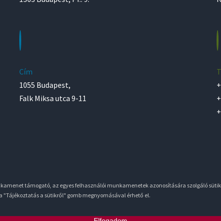
Cím
T
1055 Budapest,
+
Falk Miksa utca 9-11
+
+
unkamenet támogató, az egyes felhasználói munkamenetek azonosítására szolgáló sütik
 a "Tájékoztatás a sütikről" gomb megnyomásával érhető el.
Elfogadom