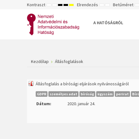
Kontraszt
Elrendezés
Betűméret
ALAPÉRTELMEZETT
ÉJSZAKAI
NAGY
NAGY
NAGY
RÖGZÍTETT
SZÉLES
K
MÓD
MÓD
KONTRASZTÚ
KONTRASZTÚ
KONTRASZTÚ
ELRENDEZÉS
ELRENDEZÉS
FEKETE-
FEKETE
SÁRGA
B
FEHÉR
SÁRGA
FEKETE
A HATÓSÁGRÓL
MÓD
MÓD
MÓD
Kezdőlap
Állásfoglalások
Állásfoglalás a bírósági eljárások nyilvánosságáról
GDPR
személyes adat
bíróság
ügyszám
perirat
Bír
Dátum:
2020. január 24.