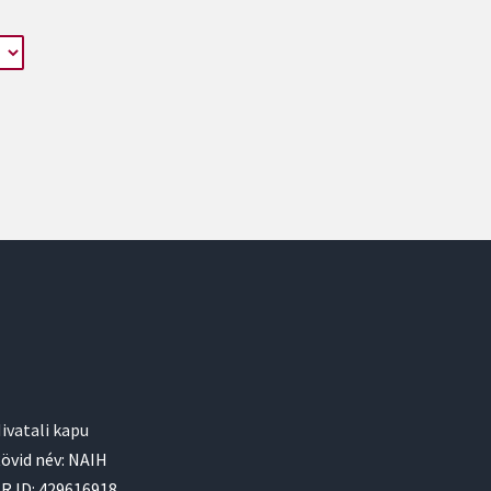
ivatali kapu
övid név: NAIH
R ID: 429616918