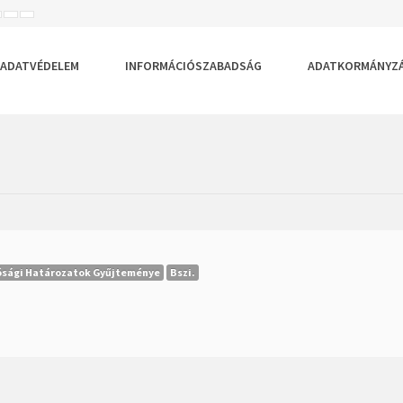
ISEBB
ALAPÉRTELMEZETT
NAGYOBB
BETŰTÍPUS
BETŰMÉRET
BETŰMÉRET
EÁLLÍTÁSA
BEÁLLÍTÁSA
BEÁLLÍTÁSA
ADATVÉDELEM
INFORMÁCIÓSZABADSÁG
ADATKORMÁNYZ
ósági Határozatok Gyűjteménye
Bszi.