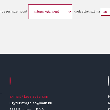
ndezési szempont
Kijelzettek száma
E-mail / Levelezési cím
H
ugyfelszolgalat@naih.hu
R
1363 Budapest, Pf.: 9.
K