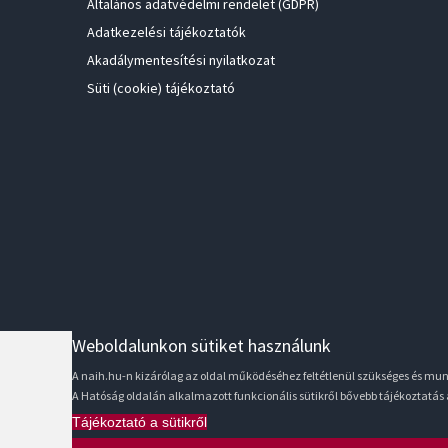
Általános adatvédelmi rendelet (GDPR)
Adatkezelési tájékoztatók
Akadálymentesítési nyilatkozat
Süti (cookie) tájékoztató
Weboldalunkon sütiket használunk
A naih.hu-n kizárólag az oldal működéséhez feltétlenül szükséges és m
A Hatóság oldalán alkalmazott funkcionális sütikről bővebb tájékoztatás
Tájékoztató a sütikről