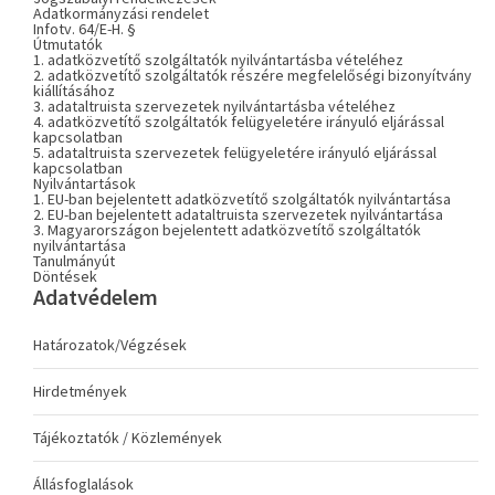
Adatkormányzási rendelet
Infotv. 64/E-H. §
Útmutatók
1. adatközvetítő szolgáltatók nyilvántartásba vételéhez
2. adatközvetítő szolgáltatók részére megfelelőségi bizonyítvány
kiállításához
3. adataltruista szervezetek nyilvántartásba vételéhez
4. adatközvetítő szolgáltatók felügyeletére irányuló eljárással
kapcsolatban
5. adataltruista szervezetek felügyeletére irányuló eljárással
kapcsolatban
Nyilvántartások
1. EU-ban bejelentett adatközvetítő szolgáltatók nyilvántartása
2. EU-ban bejelentett adataltruista szervezetek nyilvántartása
3. Magyarországon bejelentett adatközvetítő szolgáltatók
nyilvántartása
Tanulmányút
Döntések
Adatvédelem
Határozatok/Végzések
Hirdetmények
Tájékoztatók / Közlemények
Állásfoglalások