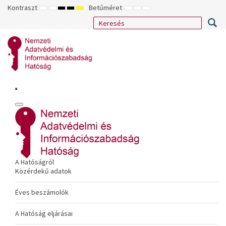
Kontraszt
Betűméret
ALAPÉRTELMEZETT
ÉJSZAKAI
NAGY
NAGY
NAGY
KISEBB
ALAPÉRTELMEZETT
NAGYOBB
MÓD
MÓD
KONTRASZTÚ
KONTRASZTÚ
KONTRASZTÚ
BETŰTÍPUS
BETŰMÉRET
BETŰMÉRET
FEKETE-
FEKETE
SÁRGA
BEÁLLÍTÁSA
BEÁLLÍTÁSA
BEÁLLÍTÁSA
FEHÉR
SÁRGA
FEKETE
MÓD
MÓD
MÓD
A Hatóságról
Közérdekű adatok
Éves beszámolók
A Hatóság eljárásai