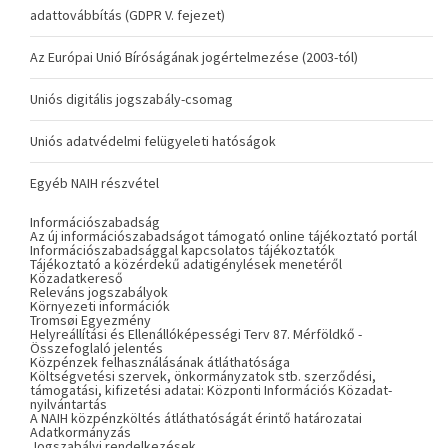
adattovábbítás (GDPR V. fejezet)
Az Európai Unió Bíróságának jogértelmezése (2003-tól)
Uniós digitális jogszabály-csomag
Uniós adatvédelmi felügyeleti hatóságok
Egyéb NAIH részvétel
Információszabadság
Az új információszabadságot támogató online tájékoztató portál
Információszabadsággal kapcsolatos tájékoztatók
Tájékoztató a közérdekű adatigénylések menetéről
Közadatkereső
Releváns jogszabályok
Környezeti információk
Tromsøi Egyezmény
Helyreállítási és Ellenállóképességi Terv 87. Mérföldkő -
Összefoglaló jelentés
Közpénzek felhasználásának átláthatósága
Költségvetési szervek, önkormányzatok stb. szerződési,
támogatási, kifizetési adatai: Központi Információs Közadat-
nyilvántartás
A NAIH közpénzköltés átláthatóságát érintő határozatai
Adatkormányzás
Jogszabályi rendelkezések