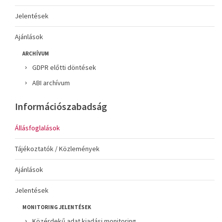
Jelentések
Ajánlások
ARCHÍVUM
GDPR előtti döntések
ABI archívum
Információszabadság
Állásfoglalások
Tájékoztatók / Közlemények
Ajánlások
Jelentések
MONITORING JELENTÉSEK
Közérdekű adat kiadási monitoring