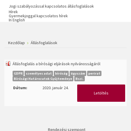
Jogi szabályozással kapcsolatos állásfoglalások
Hírek
Gyermekjoggal kapcsolatos hírek
In English
Kezdőlap
Állásfoglalások
Állásfoglalás a bírósági eljárások nyilvánosságáról
GDPR
személyes adat
bíróság
ügyszám
perirat
Bírósági Határozatok Gyűjteménye
Bszi.
Dátum:
2020. január 24.
Letöltés
Rendezési szempont