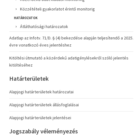
Közzétételi gyakorlatot érintő monitorig
HATÁROZATOK
Átláthatósági határozatok
Adatlap az Infotv. 71/D. § (4) bekezdése alapján teljesítendő a 2025.
évre vonatkozó éves jelentéshez
Kitöltési útmutató a közérdekű adatigénylésekről szóló jelentés
kitöltéséhez
Határterületek
Alapjogi határterületek határozatai
Alapjogi határterületek állásfoglalásai
Alapjogi határterületek jelentései
Jogszabály véleményezés