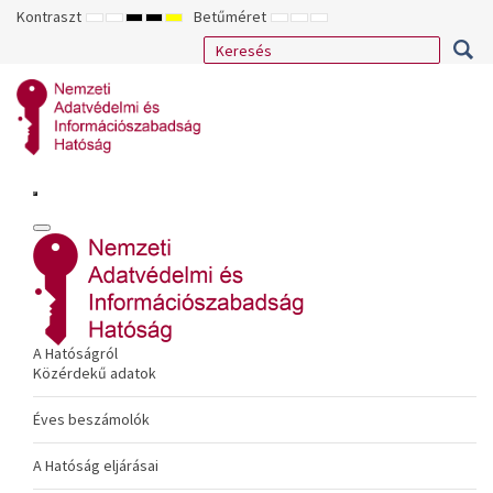
Kontraszt
Betűméret
ALAPÉRTELMEZETT
ÉJSZAKAI
NAGY
NAGY
NAGY
KISEBB
ALAPÉRTELMEZETT
NAGYOBB
MÓD
MÓD
KONTRASZTÚ
KONTRASZTÚ
KONTRASZTÚ
BETŰTÍPUS
BETŰMÉRET
BETŰMÉRET
FEKETE-
FEKETE
SÁRGA
BEÁLLÍTÁSA
BEÁLLÍTÁSA
BEÁLLÍTÁSA
FEHÉR
SÁRGA
FEKETE
MÓD
MÓD
MÓD
A Hatóságról
Közérdekű adatok
Éves beszámolók
A Hatóság eljárásai