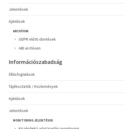
Jelentések
Ajánlások
ARCHÍVUM
GDPR előtti döntések
ABI archívum
Információszabadság
Állásfoglalások
Tájékoztatók / Közlemények
Ajánlások
Jelentések
MONITORING JELENTÉSEK
Közérdekű adat kiadási monitoring