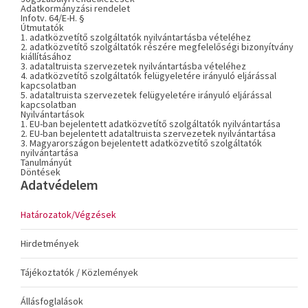
Adatkormányzási rendelet
Infotv. 64/E-H. §
Útmutatók
1. adatközvetítő szolgáltatók nyilvántartásba vételéhez
2. adatközvetítő szolgáltatók részére megfelelőségi bizonyítvány
kiállításához
3. adataltruista szervezetek nyilvántartásba vételéhez
4. adatközvetítő szolgáltatók felügyeletére irányuló eljárással
kapcsolatban
5. adataltruista szervezetek felügyeletére irányuló eljárással
kapcsolatban
Nyilvántartások
1. EU-ban bejelentett adatközvetítő szolgáltatók nyilvántartása
2. EU-ban bejelentett adataltruista szervezetek nyilvántartása
3. Magyarországon bejelentett adatközvetítő szolgáltatók
nyilvántartása
Tanulmányút
Döntések
Adatvédelem
Határozatok/Végzések
Hirdetmények
Tájékoztatók / Közlemények
Állásfoglalások