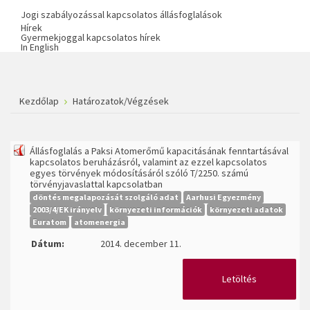
Jogi szabályozással kapcsolatos állásfoglalások
Hírek
Gyermekjoggal kapcsolatos hírek
In English
Kezdőlap
Határozatok/Végzések
Állásfoglalás a Paksi Atomerőmű kapacitásának fenntartásával
kapcsolatos beruházásról, valamint az ezzel kapcsolatos
egyes törvények módosításáról szóló T/2250. számú
törvényjavaslattal kapcsolatban
döntés megalapozását szolgáló adat
Aarhusi Egyezmény
2003/4/EK irányelv
környezeti információk
környezeti adatok
Euratom
atomenergia
Dátum:
2014. december 11.
Letöltés