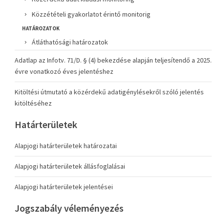
Közzétételi gyakorlatot érintő monitorig
HATÁROZATOK
Átláthatósági határozatok
Adatlap az Infotv. 71/D. § (4) bekezdése alapján teljesítendő a 2025.
évre vonatkozó éves jelentéshez
Kitöltési útmutató a közérdekű adatigénylésekről szóló jelentés
kitöltéséhez
Határterületek
Alapjogi határterületek határozatai
Alapjogi határterületek állásfoglalásai
Alapjogi határterületek jelentései
Jogszabály véleményezés