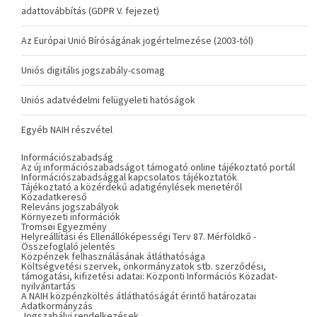
adattovábbítás (GDPR V. fejezet)
Az Európai Unió Bíróságának jogértelmezése (2003-tól)
Uniós digitális jogszabály-csomag
Uniós adatvédelmi felügyeleti hatóságok
Egyéb NAIH részvétel
Információszabadság
Az új információszabadságot támogató online tájékoztató portál
Információszabadsággal kapcsolatos tájékoztatók
Tájékoztató a közérdekű adatigénylések menetéről
Közadatkereső
Releváns jogszabályok
Környezeti információk
Tromsøi Egyezmény
Helyreállítási és Ellenállóképességi Terv 87. Mérföldkő -
Összefoglaló jelentés
Közpénzek felhasználásának átláthatósága
Költségvetési szervek, önkormányzatok stb. szerződési,
támogatási, kifizetési adatai: Központi Információs Közadat-
nyilvántartás
A NAIH közpénzköltés átláthatóságát érintő határozatai
Adatkormányzás
Jogszabályi rendelkezések