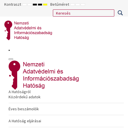
Kontraszt
Betűméret
ALAPÉRTELMEZETT
ÉJSZAKAI
NAGY
NAGY
NAGY
KISEBB
ALAPÉRTELMEZETT
NAGYOBB
MÓD
MÓD
KONTRASZTÚ
KONTRASZTÚ
KONTRASZTÚ
BETŰTÍPUS
BETŰMÉRET
BETŰMÉRET
FEKETE-
FEKETE
SÁRGA
BEÁLLÍTÁSA
BEÁLLÍTÁSA
BEÁLLÍTÁSA
FEHÉR
SÁRGA
FEKETE
MÓD
MÓD
MÓD
A Hatóságról
Közérdekű adatok
Éves beszámolók
A Hatóság eljárásai