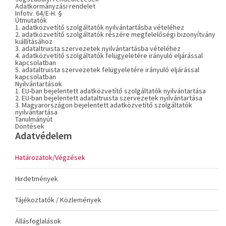
Adatkormányzási rendelet
Infotv. 64/E-H. §
Útmutatók
1. adatközvetítő szolgáltatók nyilvántartásba vételéhez
2. adatközvetítő szolgáltatók részére megfelelőségi bizonyítvány
kiállításához
3. adataltruista szervezetek nyilvántartásba vételéhez
4. adatközvetítő szolgáltatók felügyeletére irányuló eljárással
kapcsolatban
5. adataltruista szervezetek felügyeletére irányuló eljárással
kapcsolatban
Nyilvántartások
1. EU-ban bejelentett adatközvetítő szolgáltatók nyilvántartása
2. EU-ban bejelentett adataltruista szervezetek nyilvántartása
3. Magyarországon bejelentett adatközvetítő szolgáltatók
nyilvántartása
Tanulmányút
Döntések
Adatvédelem
Határozatok/Végzések
Hirdetmények
Tájékoztatók / Közlemények
Állásfoglalások