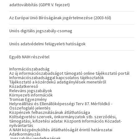
adattovábbítás (GDPR V. fejezet)
Az Európai Unió Bíróságának jogértelmezése (2003-tól)
Uniós digitális jogszabály-csomag
Uniós adatvédelmi felügyeleti hatóságok
Egyéb NAIH részvétel
Információszabadság
Az új információszabadságot támogató online tájékoztató portál
Információszabadsággal kapcsolatos tájékoztatók
Tájékoztató a közérdekű adatigénylések menetéről
Közadatkereső
Releváns jogszabályok
Környezeti információk
Tromsøi Egyezmény
Helyreállítási és Ellenállóképességi Terv 87. Mérföldkő -
Összefoglaló jelentés
Közpénzek felhasználásának átláthatósága
Költségvetési szervek, önkormányzatok stb. szerződési,
támogatási, kifizetési adatai: Központi Információs Közadat-
nyilvántartás
A NAIH közpénzköltés átláthatóságát érintő határozatai
Adatkormányzás
Jogszabályi rendelkezések