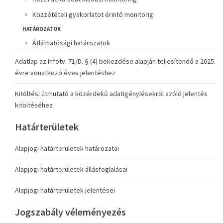
Közzétételi gyakorlatot érintő monitorig
HATÁROZATOK
Átláthatósági határozatok
Adatlap az Infotv. 71/D. § (4) bekezdése alapján teljesítendő a 2025.
évre vonatkozó éves jelentéshez
Kitöltési útmutató a közérdekű adatigénylésekről szóló jelentés
kitöltéséhez
Határterületek
Alapjogi határterületek határozatai
Alapjogi határterületek állásfoglalásai
Alapjogi határterületek jelentései
Jogszabály véleményezés