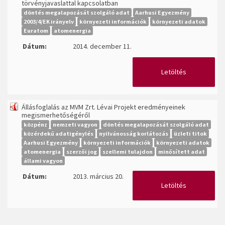
törvényjavaslattal kapcsolatban
döntés megalapozását szolgáló adat
Aarhusi Egyezmény
2003/4/EK irányelv
környezeti információk
környezeti adatok
Euratom
atomenergia
Dátum:
2014. december 11.
Letöltés
Állásfoglalás az MVM Zrt. Lévai Projekt eredményeinek
megismerhetőségéről
közpénz
nemzeti vagyon
döntés megalapozását szolgáló adat
közérdekű adatigénylés
nyilvánosság korlátozás
üzleti titok
Aarhusi Egyezmény
környezeti információk
környezeti adatok
atomenergia
szerzői jog
szellemi tulajdon
minősített adat
állami vagyon
Dátum:
2013. március 20.
Letöltés