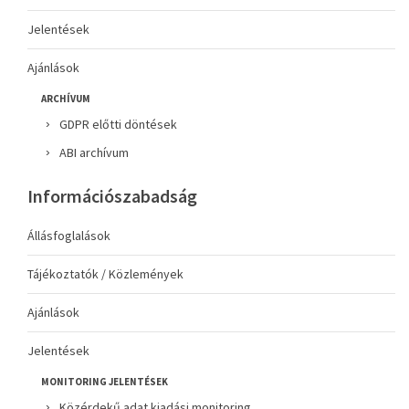
Jelentések
Ajánlások
ARCHÍVUM
GDPR előtti döntések
ABI archívum
Információszabadság
Állásfoglalások
Tájékoztatók / Közlemények
Ajánlások
Jelentések
MONITORING JELENTÉSEK
Közérdekű adat kiadási monitoring