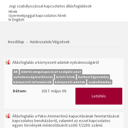
Jogi szabályozással kapcsolatos állásfoglalások
Hírek
Gyermekjoggal kapcsolatos hírek
In English
Kezdőlap
Határozatok/Végzések
Állásfoglalás a környezeti adatok nyilvánosságáról
AB
döntés megalapozását szolgáló adat
nyilvánosság korlátozás
üzleti titok
Aarhusi Egyezmény
környezeti információk
környezeti adatok
szakvélemény
Dátum:
2017. május 09.
Letöltés
Állásfoglalás a Paksi Atomerőmű kapacitásának fenntartásával
kapcsolatos beruházásról, valamint az ezzel kapcsolatos
egyes törvények módosításáról szóló T/2250. számú