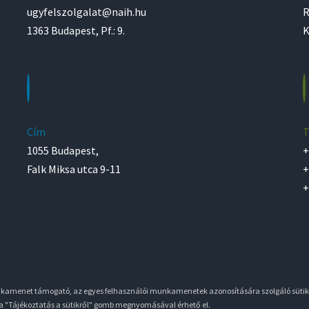
ugyfelszolgalat@naih.hu
R
1363 Budapest, Pf.: 9.
K
Cím
T
1055 Budapest,
+
Falk Miksa utca 9-11
+
+
unkamenet támogató, az egyes felhasználói munkamenetek azonosítására szolgáló sütik
 a "Tájékoztatás a sütikről" gomb megnyomásával érhető el.