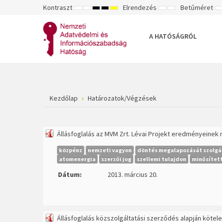
Kontraszt
Elrendezés
Betűméret
ALAPÉRTELMEZETT
ÉJSZAKAI
NAGY
NAGY
NAGY
RÖGZÍTETT
SZÉLES
K
MÓD
MÓD
KONTRASZTÚ
KONTRASZTÚ
KONTRASZTÚ
ELRENDEZÉS
ELRENDEZÉS
FEKETE-
FEKETE
SÁRGA
B
FEHÉR
SÁRGA
FEKETE
A HATÓSÁGRÓL
MÓD
MÓD
MÓD
Kezdőlap
Határozatok/Végzések
Állásfoglalás az MVM Zrt. Lévai Projekt eredményeine
közpénz
nemzeti vagyon
döntés megalapozását szolgá
atomenergia
szerzői jog
szellemi tulajdon
minősítet
Dátum:
2013. március 20.
Állásfoglalás közszolgáltatási szerződés alapján köte