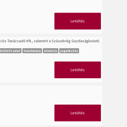
Letöltés
ációs Tanácsadó Kft., valamint a Századvég Gazdaságkutató
ősített adat
tanulmány
elemzés
jogalkotás
Letöltés
Letöltés