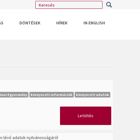
ÁS
DÖNTÉSEK
HÍREK
IN ENGLISH
husi Egyezmény
környezeti információk
környezeti adatok
Letöltés
n lévő adatok nyilvánosságáról