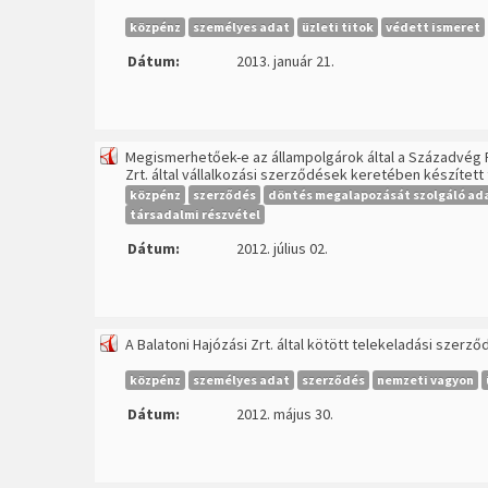
közpénz
személyes adat
üzleti titok
védett ismeret
Dátum:
2013. január 21.
Megismerhetőek-e az állampolgárok által a Századvég P
Zrt. által vállalkozási szerződések keretében készítet
közpénz
szerződés
döntés megalapozását szolgáló ad
társadalmi részvétel
Dátum:
2012. július 02.
A Balatoni Hajózási Zrt. által kötött telekeladási szerz
közpénz
személyes adat
szerződés
nemzeti vagyon
Dátum:
2012. május 30.