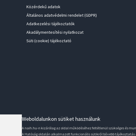
Közérdekű adatok
Általános adatvédelmi rendelet (GDPR)
Adatkezelési tájékoztatók
Akadálymentesítési nyilatkozat
Süti (cookie) tájékoztató
Weboldalunkon sütiket használunk
A naih.hu-n kizárólag az oldal működéséhez feltétlenül szükséges és m
A Hatóság oldalán alkalmazott funkcionális sütikről bővebb tájékoztatás