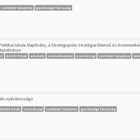
szellemi tulajdon
gazdasági társaság
olitikai Iskola Alapítvány, a Strategopolis Stratégiai Elemző és Kommunik
t tanulmányo
at
üzleti titok
adatelv
szakvélemény
szerzői jog
szellemi tulajdon
min
ődés nyilvánossága
üzleti titok
szerzői jog
szellemi tulajdon
gazdasági társaság