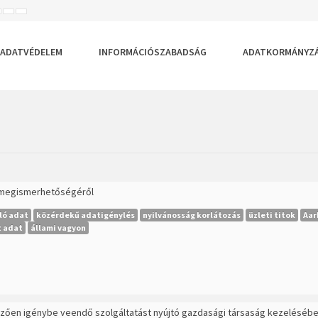
ISEBB
ALAPÉRTELMEZETT
NAGYOBB
BETŰTÍPUS
BETŰMÉRET
BETŰMÉRET
EÁLLÍTÁSA
BEÁLLÍTÁSA
BEÁLLÍTÁSA
ADATVÉDELEM
INFORMÁCIÓSZABADSÁG
ADATKORMÁNYZ
k megismerhetőségéről
ló adat
közérdekű adatigénylés
nyilvánosság korlátozás
üzleti titok
Aar
t adat
állami vagyon
lezően igénybe veendő szolgáltatást nyújtó gazdasági társaság kezelésébe