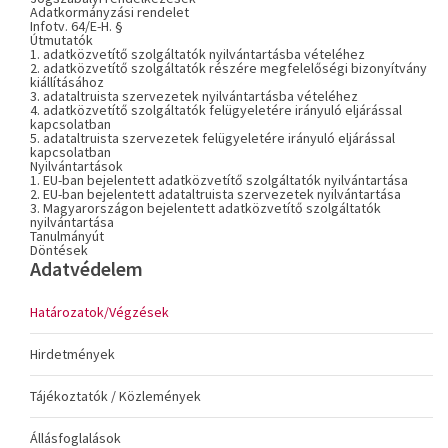
Adatkormányzási rendelet
Infotv. 64/E-H. §
Útmutatók
1. adatközvetítő szolgáltatók nyilvántartásba vételéhez
2. adatközvetítő szolgáltatók részére megfelelőségi bizonyítvány
kiállításához
3. adataltruista szervezetek nyilvántartásba vételéhez
4. adatközvetítő szolgáltatók felügyeletére irányuló eljárással
kapcsolatban
5. adataltruista szervezetek felügyeletére irányuló eljárással
kapcsolatban
Nyilvántartások
1. EU-ban bejelentett adatközvetítő szolgáltatók nyilvántartása
2. EU-ban bejelentett adataltruista szervezetek nyilvántartása
3. Magyarországon bejelentett adatközvetítő szolgáltatók
nyilvántartása
Tanulmányút
Döntések
Adatvédelem
Határozatok/Végzések
Hirdetmények
Tájékoztatók / Közlemények
Állásfoglalások