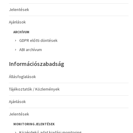
Jelentések
Ajánlások
ARCHÍVUM
GDPR előtti döntések
ABI archívum
Információszabadság
Állásfoglalások
Tájékoztatók / Közlemények
Ajánlások
Jelentések
MONITORING JELENTÉSEK
Közérdekű adat kiadási monitoring