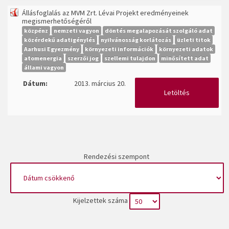
Állásfoglalás az MVM Zrt. Lévai Projekt eredményeinek
megismerhetőségéről
közpénz
nemzeti vagyon
döntés megalapozását szolgáló adat
közérdekű adatigénylés
nyilvánosság korlátozás
üzleti titok
Aarhusi Egyezmény
környezeti információk
környezeti adatok
atomenergia
szerzői jog
szellemi tulajdon
minősített adat
állami vagyon
Dátum:
2013. március 20.
Letöltés
Rendezési szempont
Kijelzettek száma