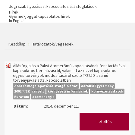
Jogi szabályozással kapcsolatos állásfoglalások
Hírek
Gyermekjoggal kapcsolatos hírek
In English
Kezdőlap
Határozatok/Végzések
Állásfoglalás a Paksi Atomerőmű kapacitásának fenntartásával
kapcsolatos beruházásról, valamint az ezzel kapcsolatos
egyes törvények módosításáról szóló T/2250. számú
törvényjavaslattal kapcsolatban
döntés megalapozását szolgáló adat
Aarhusi Egyezmény
2003/4/EK irányelv
környezeti információk
környezeti adatok
Euratom
atomenergia
Dátum:
2014. december 11.
Letöltés