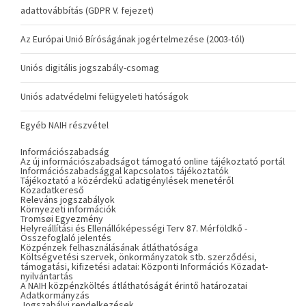
adattovábbítás (GDPR V. fejezet)
Az Európai Unió Bíróságának jogértelmezése (2003-tól)
Uniós digitális jogszabály-csomag
Uniós adatvédelmi felügyeleti hatóságok
Egyéb NAIH részvétel
Információszabadság
Az új információszabadságot támogató online tájékoztató portál
Információszabadsággal kapcsolatos tájékoztatók
Tájékoztató a közérdekű adatigénylések menetéről
Közadatkereső
Releváns jogszabályok
Környezeti információk
Tromsøi Egyezmény
Helyreállítási és Ellenállóképességi Terv 87. Mérföldkő -
Összefoglaló jelentés
Közpénzek felhasználásának átláthatósága
Költségvetési szervek, önkormányzatok stb. szerződési,
támogatási, kifizetési adatai: Központi Információs Közadat-
nyilvántartás
A NAIH közpénzköltés átláthatóságát érintő határozatai
Adatkormányzás
Jogszabályi rendelkezések