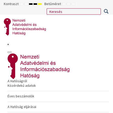
Kontraszt
Betűméret
ALAPÉRTELMEZETT
ÉJSZAKAI
NAGY
NAGY
NAGY
KISEBB
ALAPÉRTELMEZETT
NAGYOBB
MÓD
MÓD
KONTRASZTÚ
KONTRASZTÚ
KONTRASZTÚ
BETŰTÍPUS
BETŰMÉRET
BETŰMÉRET
FEKETE-
FEKETE
SÁRGA
BEÁLLÍTÁSA
BEÁLLÍTÁSA
BEÁLLÍTÁSA
FEHÉR
SÁRGA
FEKETE
MÓD
MÓD
MÓD
A Hatóságról
Közérdekű adatok
Éves beszámolók
A Hatóság eljárásai