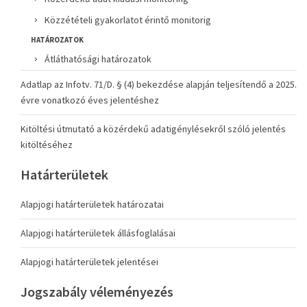
Közzétételi gyakorlatot érintő monitorig
HATÁROZATOK
Átláthatósági határozatok
Adatlap az Infotv. 71/D. § (4) bekezdése alapján teljesítendő a 2025.
évre vonatkozó éves jelentéshez
Kitöltési útmutató a közérdekű adatigénylésekről szóló jelentés
kitöltéséhez
Határterületek
Alapjogi határterületek határozatai
Alapjogi határterületek állásfoglalásai
Alapjogi határterületek jelentései
Jogszabály véleményezés