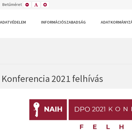
TETT
ZÉLES
Betűméret
KISEBB
ALAPÉRTELMEZETT
NAGYOBB
DEZÉS
LRENDEZÉS
BETŰTÍPUS
BETŰMÉRET
BETŰMÉRET
BEÁLLÍTÁSA
BEÁLLÍTÁSA
BEÁLLÍTÁSA
ADATVÉDELEM
INFORMÁCIÓSZABADSÁG
ADATKORMÁNYZ
Konferencia 2021 felhívás