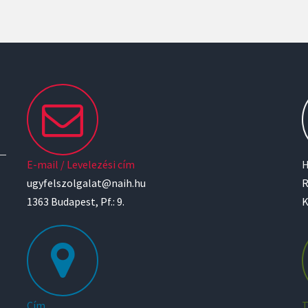
E-mail / Levelezési cím
H
ugyfelszolgalat@naih.hu
R
1363 Budapest, Pf.: 9.
K
Cím
T