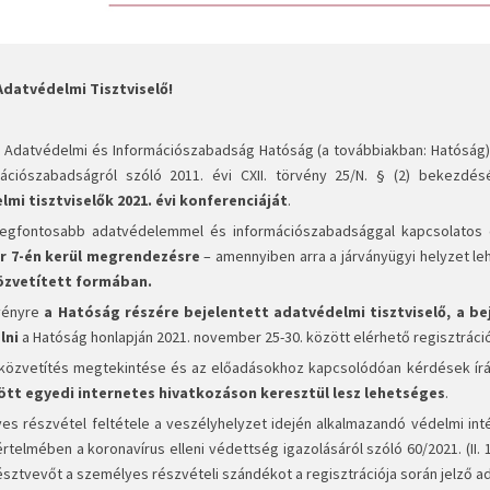
Adatvédelmi Tisztviselő!
 Adatvédelmi és Információszabadság Hatóság (a továbbiakban: Hatóság) t
ációszabadságról szóló 2011. évi CXII. törvény 25/N. § (2) bekezdés
mi tisztviselők 2021. évi konferenciáját
.
egfontosabb adatvédelemmel és információszabadsággal kapcsolatos e
 7-én kerül megrendezésre
– amennyiben arra a járványügyi helyzet l
özvetített formában.
vényre
a Hatóság részére bejelentett adatvédelmi tisztviselő, a b
lni
a Hatóság honlapján 2021. november 25-30. között elérhető regisztráció
 közvetítés megtekintése és az előadásokhoz kapcsolódóan kérdések írá
tt egyedi internetes hivatkozáson keresztül lesz lehetséges
.
es részvétel feltétele a veszélyhelyzet idején alkalmazandó védelmi int
rtelmében a koronavírus elleni védettség igazolásáról szóló 60/2021. (II. 
észtvevőt a személyes részvételi szándékot a regisztrációja során jelző ada