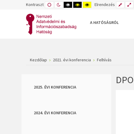
Kontraszt
ALAPÉRTELMEZETT
ÉJSZAKAI
NAGY
NAGY
NAGY
Elrendezés
RÖGZÍ
S
MÓD
MÓD
KONTRASZTÚ
KONTRASZTÚ
KONTRASZTÚ
ELREN
E
FEKETE-
FEKETE
SÁRGA
FEHÉR
SÁRGA
FEKETE
MÓD
MÓD
MÓD
A HATÓSÁGRÓL
Kezdőlap
2021. évi konferencia
Felhívás
DPO 
2025. ÉVI KONFERENCIA
2024. ÉVI KONFERENCIA