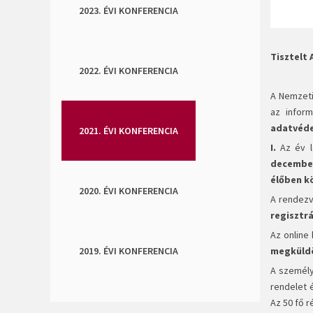
2023. ÉVI KONFERENCIA
Tisztelt 
2022. ÉVI KONFERENCIA
A Nemzeti
az inform
adatvédel
2021. ÉVI KONFERENCIA
I.
Az év l
december
élőben k
2020. ÉVI KONFERENCIA
A rendez
regisztrá
Az online
2019. ÉVI KONFERENCIA
megküldö
A személy
rendelet é
Az 50 fő r