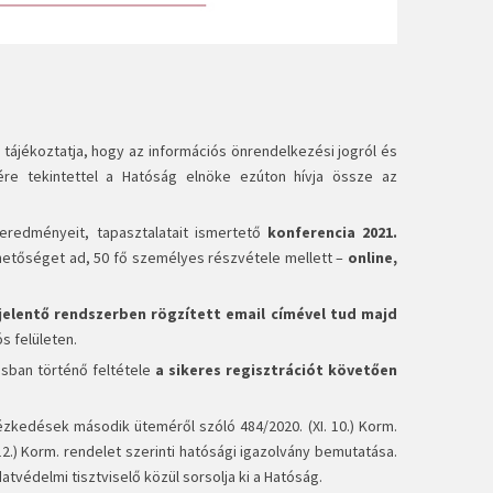
ájékoztatja, hogy az információs önrendelkezési jogról és
ére tekintettel a Hatóság elnöke ezúton hívja össze az
redményeit, tapasztalatait ismertető
konferencia
2021.
ehetőséget ad, 50 fő személyes részvétele mellett –
online,
ejelentő rendszerben rögzített email címével tud majd
s felületen.
sban történő feltétele
a sikeres regisztrációt követően
ézkedések második üteméről szóló 484/2020. (XI. 10.) Korm.
12.) Korm. rendelet szerinti hatósági igazolvány bemutatása.
tvédelmi tisztviselő közül sorsolja ki a Hatóság.