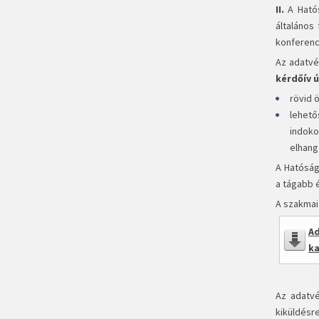
II.
A Ható
általános
konferenci
Az adatvé
kérdőív ú
rövid 
lehető
indoko
elhang
A Hatóság
a tágabb é
A szakmai
Ad
ka
Az adatvé
kiküldésre