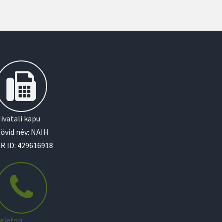
ivatali kapu
övid név: NAIH
R ID: 429616918
elefon