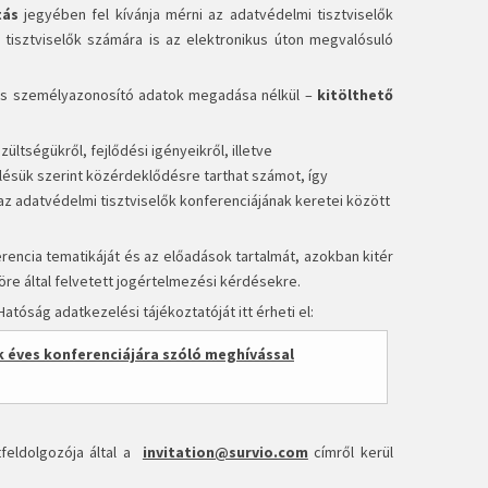
tás
jegyében fel kívánja mérni az adatvédelmi tisztviselők
i tisztviselők számára is az elektronikus úton megvalósuló
s személyazonosító adatok megadása nélkül –
kitölthető
ltségükről, fejlődési igényeikről, illetve
lésük szerint közérdeklődésre tarthat számot, így
az adatvédelmi tisztviselők konferenciájának keretei között
rencia tematikáját és az előadások tartalmát, azokban kitér
köre által felvetett jogértelmezési kérdésekre.
óság adatkezelési tájékoztatóját itt érheti el:
k éves konferenciájára szóló meghívással
feldolgozója által a
invitation@survio.com
címről kerül