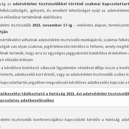
ság az
adatvédelmi tisztviselőkkel történő szakmai kapcsolattar
 felkészültségét, igényeit, és emellett lehetőséget nyújt az adatvédelm
a előadásai tartalmának alakítására.
delmi tisztviselők
2021. november 17-ig
– önkéntes alapon, természete
tján
önértékelést adhatnak adatvédelmi tisztviselői munkájukról, szakmai felkészü
ségük van olyan szakmai, jogértelmezési kérdést is feltenni, amely megíté
ltnak tartanák, hogy arra az egységes joggyakorlat kialakítása érdekében 
zó előadás kitérjen.
 a kérdőívre beérkező válaszok figyelembe vételével állítja össze a konfe
rintetti, adatkezelői kört érintő, vagy az adatvédelmi tisztviselők széles 
 kapcsolattartás jegyében megvalósuló kérdőíves adatkezelés kapcsán a Hat
atkezelési tájékoztató a Hatóság 2021. évi adatvédelmi tisztviselő
pcsolatos adatkezeléseihez
delmi tisztviselők konferenciájához kapcsolódó kérdőív a Hatóság adat
.