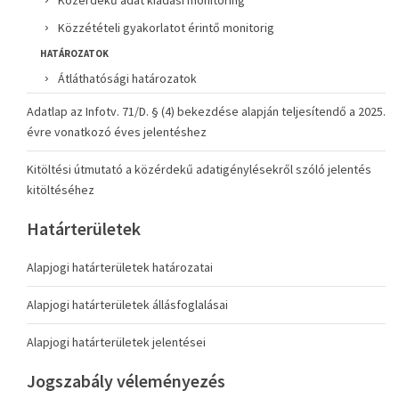
Közérdekű adat kiadási monitoring
Közzétételi gyakorlatot érintő monitorig
HATÁROZATOK
Átláthatósági határozatok
Adatlap az Infotv. 71/D. § (4) bekezdése alapján teljesítendő a 2025.
évre vonatkozó éves jelentéshez
Kitöltési útmutató a közérdekű adatigénylésekről szóló jelentés
kitöltéséhez
Határterületek
Alapjogi határterületek határozatai
Alapjogi határterületek állásfoglalásai
Alapjogi határterületek jelentései
Jogszabály véleményezés