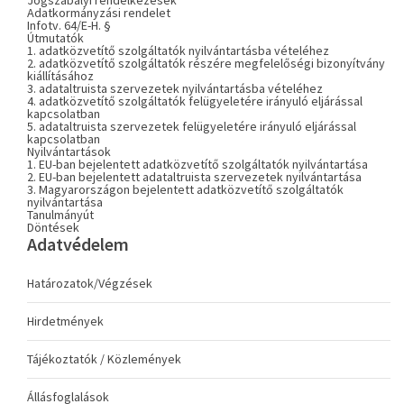
Jogszabályi rendelkezések
Adatkormányzási rendelet
Infotv. 64/E-H. §
Útmutatók
1. adatközvetítő szolgáltatók nyilvántartásba vételéhez
2. adatközvetítő szolgáltatók részére megfelelőségi bizonyítvány
kiállításához
3. adataltruista szervezetek nyilvántartásba vételéhez
4. adatközvetítő szolgáltatók felügyeletére irányuló eljárással
kapcsolatban
5. adataltruista szervezetek felügyeletére irányuló eljárással
kapcsolatban
Nyilvántartások
1. EU-ban bejelentett adatközvetítő szolgáltatók nyilvántartása
2. EU-ban bejelentett adataltruista szervezetek nyilvántartása
3. Magyarországon bejelentett adatközvetítő szolgáltatók
nyilvántartása
Tanulmányút
Döntések
Adatvédelem
Határozatok/Végzések
Hirdetmények
Tájékoztatók / Közlemények
Állásfoglalások