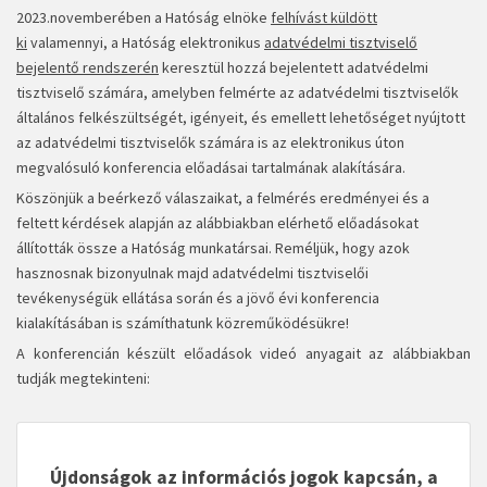
2023.novemberében a Hatóság elnöke
felhívást küldött
ki
valamennyi, a Hatóság elektronikus
adatvédelmi tisztviselő
bejelentő rendszerén
keresztül hozzá bejelentett adatvédelmi
tisztviselő számára, amelyben felmérte az adatvédelmi tisztviselők
általános felkészültségét, igényeit, és emellett lehetőséget nyújtott
az adatvédelmi tisztviselők számára is az elektronikus úton
megvalósuló konferencia előadásai tartalmának alakítására.
Köszönjük a beérkező válaszaikat, a felmérés eredményei és a
feltett kérdések alapján az alábbiakban elérhető előadásokat
állították össze a Hatóság munkatársai. Reméljük, hogy azok
hasznosnak bizonyulnak majd adatvédelmi tisztviselői
tevékenységük ellátása során és a jövő évi konferencia
kialakításában is számíthatunk közreműködésükre!
A konferencián készült előadások videó anyagait az alábbiakban
tudják megtekinteni:
Újdonságok az információs jogok kapcsán, a