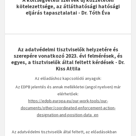
A költségvetési szervek új közzétételi
kötelezettsége, az átláthatósági hatósági
eljárás tapasztalatai - Dr. Tóth Éva
Az adatvédelmi tisztviselők helyzetére és
szerepére vonatkozó 2023. évi felmérések, és
egyes, a tisztviselők által feltett kérdések - Dr.
Kiss Attila
Az előadáshoz kapcsolódó anyagok:
Az EDPB jelentés és annak mellékletei (angol nyelven) már
elérhetőek:
https://edpb.europa.eu/our-work-tools/our-
documents/other/coordinated-enforcement-action-
designation-and-position-data_en
Az adatvédelmi tisztviselők által feltett, az előadásokban