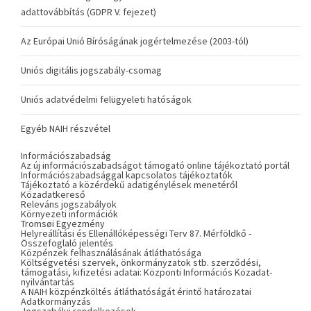
adattovábbítás (GDPR V. fejezet)
Az Európai Unió Bíróságának jogértelmezése (2003-tól)
Uniós digitális jogszabály-csomag
Uniós adatvédelmi felügyeleti hatóságok
Egyéb NAIH részvétel
Információszabadság
Az új információszabadságot támogató online tájékoztató portál
Információszabadsággal kapcsolatos tájékoztatók
Tájékoztató a közérdekű adatigénylések menetéről
Közadatkereső
Releváns jogszabályok
Környezeti információk
Tromsøi Egyezmény
Helyreállítási és Ellenállóképességi Terv 87. Mérföldkő -
Összefoglaló jelentés
Közpénzek felhasználásának átláthatósága
Költségvetési szervek, önkormányzatok stb. szerződési,
támogatási, kifizetési adatai: Központi Információs Közadat-
nyilvántartás
A NAIH közpénzköltés átláthatóságát érintő határozatai
Adatkormányzás