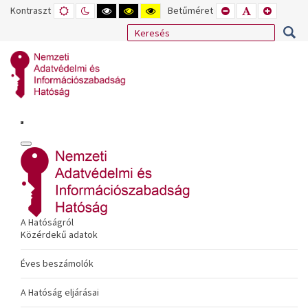
Kontraszt
ALAPÉRTELMEZETT
ÉJSZAKAI
NAGY
NAGY
NAGY
Betűméret
KISEBB
ALAPÉRTELME
NAGYOB
MÓD
MÓD
KONTRASZTÚ
KONTRASZTÚ
KONTRASZTÚ
BETŰTÍPUS
BETŰMÉRET
BETŰMÉ
FEKETE-
FEKETE
SÁRGA
BEÁLLÍTÁSA
BEÁLLÍTÁSA
BEÁLLÍT
FEHÉR
SÁRGA
FEKETE
MÓD
MÓD
MÓD
A Hatóságról
Közérdekű adatok
Éves beszámolók
A Hatóság eljárásai